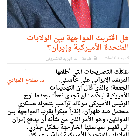
هل اقتربت المواجهة بين الولايات
المتحدة الأميركية وإيران؟
لا يوجد تعليقات
طباعة
البريد الالكترونى
شكلّت التصريحات التي أطلقها
المرشد الإيراني علي خامنئي،
د. صلاح العبّادي
الجمعة؛ والذي قال إنّ التهديدات
الأميركية لبلاده “لن تجدي نفعاً”، بعدما لوح
الرئيس الأميركي دونالد ترامب بتحرك عسكري
محتمل ضد طهران، إنذراً مبكراً بقرب المواجهة بين
الدولتين، وهو الأمر الذي من شأنه أن يدفع إيران
إلى تغيير سياستها الخارجيّة بشكل جذري.
الولايات المتحدة الأميركية تراقب عن كثب