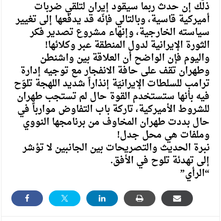
ذلك إن حدث ربما سيقود إيران لتلقي ضربات
أميركية قاسية، وبالتالي فإنّه قد يدفعها إلى تغيير
سياسته الخارجية، وإنهاء مشروع تصدير فكر
الثورة الإيرانية لدول المنطقة عبر وكلائها!
واليوم فإن الواضح أن العلاقة بين واشنطن
وطهران تقف على حافة الانفجار مع توجيه إدارة
ترامب للسلطات الإيرانيّة إنذاراً شديد اللهجة تلوّح
فيه بأنها ستستخدم القوة حال لم تستجب طهران
للشروط الأميركية، تاركة باب التفاوض موارباً في
حال بددت طهران المخاوف من برنامجها النووي
وملفات هي محل جدل!
نبرة الحديث والتصريحات بين الجانبين لا تؤشر
إلى تهدئة تلوح في الأفق.
“الرأي”