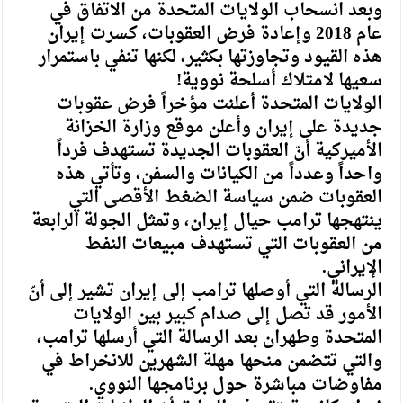
وبعد انسحاب الولايات المتحدة من الاتفاق في
عام 2018 وإعادة فرض العقوبات، كسرت إيران
هذه القيود وتجاوزتها بكثير، لكنها تنفي باستمرار
سعيها لامتلاك أسلحة نووية!
الولايات المتحدة أعلنت مؤخراً فرض عقوبات
جديدة على إيران وأعلن موقع وزارة الخزانة
الأميركية أنّ العقوبات الجديدة تستهدف فرداً
واحداً وعدداً من الكيانات والسفن، وتأتي هذه
العقوبات ضمن سياسة الضغط الأقصى التي
ينتهجها ترامب حيال إيران، وتمثل الجولة الرابعة
من العقوبات التي تستهدف مبيعات النفط
الإيراني.
الرسالة التي أوصلها ترامب إلى إيران تشير إلى أنّ
الأمور قد تصل إلى صدام كبير بين الولايات
المتحدة وطهران بعد الرسالة التي أرسلها ترامب،
والتي تتضمن منحها مهلة الشهرين للانخراط في
مفاوضات مباشرة حول برنامجها النووي.