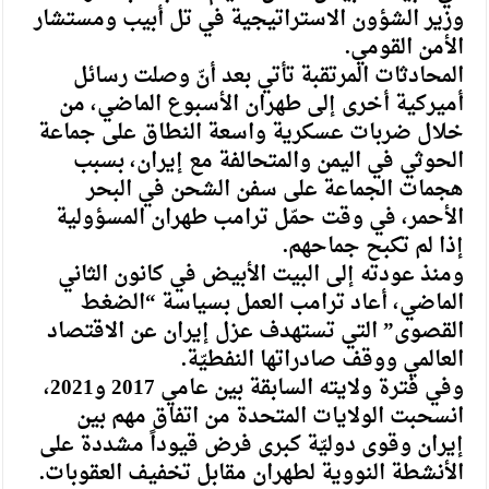
وزير الشؤون الاستراتيجية في تل أبيب ومستشار
الأمن القومي.
المحادثات المرتقبة تأتي بعد أنّ وصلت رسائل
أميركية أخرى إلى طهران الأسبوع الماضي، من
خلال ضربات عسكرية واسعة النطاق على جماعة
الحوثي في اليمن والمتحالفة مع إيران، بسبب
هجمات الجماعة على سفن الشحن في البحر
الأحمر، في وقت حمّل ترامب طهران المسؤولية
إذا لم تكبح جماحهم.
ومنذ عودته إلى البيت الأبيض في كانون الثاني
الماضي، أعاد ترامب العمل بسياسة “الضغط
القصوى” التي تستهدف عزل إيران عن الاقتصاد
العالمي ووقف صادراتها النفطيّة.
وفي فترة ولايته السابقة بين عامي 2017 و2021،
انسحبت الولايات المتحدة من اتفاق مهم بين
إيران وقوى دوليّة كبرى فرض قيوداً مشددة على
الأنشطة النووية لطهران مقابل تخفيف العقوبات.