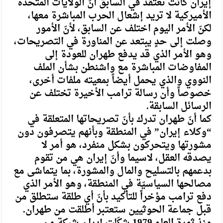
إيران كانت تعتقد في السابق أنّ الولايات المتحدة
الأميركية لا تريد إشعال الحرب المباشرة معها،
لكنّ الأمر اليوم اختلف عن السابق، لأنّ الأمور
وصلت إلى حدٍ يبتعد عن المناورة في التصريحات،
وهو الأمر الذي قد يدفع طهران للعودة إلى
المفاوضات المباشرة مع واشنطن بشأن الملف
النووي والذي يحمل أيضاً بمعيته ملفات أخرى،
خصوصاً وأن رسالة ترامب الأخيرة تختلف عن
الرسائل السابقة.
كما أنّ طهران تدرك بأنّ تصريحاتها المتعلقة في
“وكلاء إيران” في المنطقة وبأنهم يتصرفون دون
مشورتها ويتحركون بشكل منفرد، هو أمر لا
يصدقه العقل، لاسيما وأنّ إيران هي من تقوم
بدعمهم بالتسليح والمال والمشورة، بما يتماشى مع
مصالحها السياسيّة في المنطقة، وهو الأمر الذي
دفع ترامب مؤخراً للتأكيد بأنّ أي طلقة ستطلق من
قبل جماعة الحوثيين ستعتبر أطلقت من طهران.