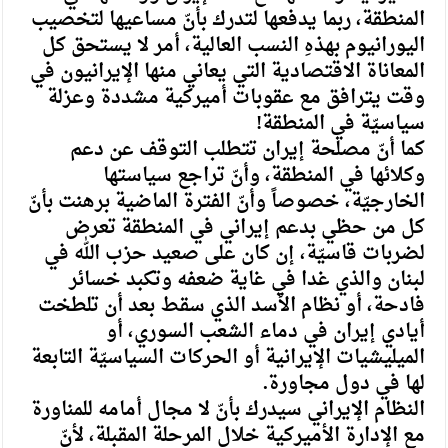
المنطقة، ربما يدفعها لتدرك بأنّ مساعيها لتخصيب
اليورانيوم بهذهِ النسب العالية، أمر لا يستحق كل
المعاناة الاقتصادية التي يعاني منها الإيرانيون في
وقت يترافق مع عقوبات أميركية مشددة وعزلة
سياسيّة في المنطقة!
كما أنّ مصلحة إيران تتطلب التوقف عن دعم
وكلائها في المنطقة، وأنّ تراجع سياستها
الخارجيّة، خصوصاً وأنّ الفترة الماضية برهنت بأنّ
كل من حظي بدعم إيراني في المنطقة تعرض
لضربات قاسيّة، إن كان على صعيد حزب الله في
لبنان والذي غدا في غاية ضعفه وتكبد خسائر
فادحة، أو نظام الأسد الذي سقط بعد أن تلطخت
أيادي إيران في دماء الشعب السوري، أو
الميليشيات الإيرانية أو الحركات السياسيّة التابعة
لها في دول مجاورة.
النظام الإيراني سيدرك بأنّ لا مجال أمامه للمناورة
مع الإدارة الأميركية خلال المرحلة المقبلة، لأنّ