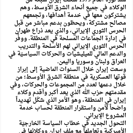
منذ ثورة العام 1979 شكّلت إيران شبكة من
الوكلاء في جميع أنحاء الشرق الأوسط، وهم
يشتركون معها في خدمة أهدافها، وتجمعهم
مصالح مشتركة، ويحظون بدعم مباشر من قبل
الحرس الثوري الإيراني، والذي يعد ذراع طهران
في إدارة الجماعات المسلحة في المنطقة. ووفَّر
الحرس الثوري الإيراني لهم الأسلحة والتدريب
والدعم المالي للميليشيات والحركات السياسيّة في
العراق ولبنان وسوريا واليمن.
وسعت إيران خلال السنوات الماضية إلى إبراز
قوتها العسكرية في منطقة الشرق الأوسط؛ من
خلال دعمها لعدد من المجموعات والحركات، وفي
مقدمتهم حزب الله الذي يعد أكبر وأقدم وكلاء
إيران في المنطقة، وهو الأمر الذي شكّل تهديداً
واضحاً لأمن واستقرار المنطقة لحساب خدمة
المشروع الإيراني.
التحول الجديد في خطاب السياسة الخارجيّة
الأميركية وتعاملها مع ملف إيران ووكلائها في