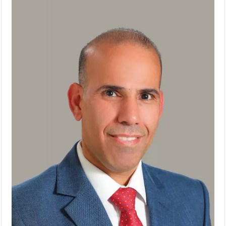
الإسلامية والمسيحية
الأمن يتلف 16 مليون حبة كبتاجون و1480 كغم مواد مخدرة
النواب يقر مشروع تعديل قانون الملكية العقارية
القاضي يلتقي رؤساء تحرير الصحف اليومية ويؤكد حرص مجلس
النواب على شراكة فاعلة مع الإعلام
دعوة المكلفين بخدمة العلم (الدفعة الثالثة) إلى مراجعة منصة خدمة
العلم
الملك يلتقي مجموعة من رفاق السلاح
الملك يتلقى اتصالا هاتفيا من العاهل البحريني
القاضي محمود أحمد فريحات.. مبارك ومزيدا من التوفيق