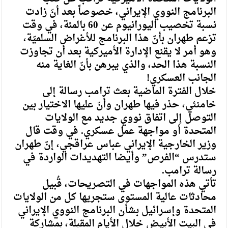
البرنامج النووي الإيراني، خصوصاً بعد أنّ زادت
نسبة تخصيب اليورانيوم عن 60 بالمئة، في وقت
تزعم طهران بأنّ هذا البرنامج للأغراض السلميّة،
وهو أمر لا يقنع الإدارة الأميركية بعد أن تجاوزت
النسبة هذا الحد، والذي يبرهن بأنّ الغاية منه
الجانب العسكري!
خلال الفترة الماضية بعث ترامب رسالة إلى
خامنئي، حذر فيها طهران وأنّ عليها الاختيار بين
التوصل إلى اتفاق نووي جديد مع الولايات
المتحدة أو مواجهة عمل عسكري. في وقت قال
وزير الخارجية الإيراني عباس عراقجي، إنّ طهران
ستدرس “الفرص” وأيضا التهديدات الواردة في
رسالة ترامب.
تأتي هذه المواجهات في التصريحات، قُبيل
محادثات عالية المستوى ستجريها كل من الولايات
المتحدة وإسرائيل بشأن البرنامج النووي الإيراني
في البيت الأبيض خلال الأيام المقبلة، بمشاركة