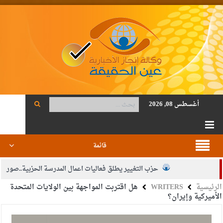
أغسطس 08, 2026
قائمة
حزب التغيير يطلق فعاليات اعمال المدرسة الحزبية..صور
الرئيسية
WRITERS
هل اقتربت المواجهة بين الولايات المتحدة
الجيش يفتح باب التجنيد لحملة البكالوريوس في الحقوق والقانون
الأميركية وإيران؟
بيان اجتماع عمّان:دعم الوصاية الهاشمية التاريخية على المقدسات