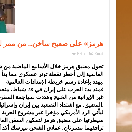
«هرمز» على صفيح ساخن.. من ممر للطا
Print
Email
تحول مضيق هرمز خلال الأسابيع الماضية من 
العالمية إلى أخطر نقطة توتر عسكري مما بدأ 
يهدد بإعادة رسم خريطة الإمدادات العالمية.
فمنذ بدء الحرب عل
غير الإيرانية من الخليج وهددت بمهاجمة السفن ا
المضيق. مع اشتداد التصعيد بين إيران وإسرائيل، ظل المضيق نقطة محورية في الصراع.
ليأتي الرد الأمريكي مؤخرا عبر مشروع الحرية
سيطرتها على مضيق هرمز لتمكين السفن العالقة
ترافقهما مدمرتان. عملاق الشحن ميرسك أكد أ