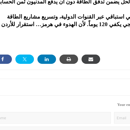
 لحل يضمن تدفق الطاقة دون أن يدفع المدنيون ثمن الحساب
 استباقي عبر القنوات الدولية، وتسريع مشاريع الطاقة
البديلة والربط الكهربائي، وبناء مخزون استراتيجي يكفي 120 يوماً. لأن الهدوء في هرمز… استقرار للأردن
Your em