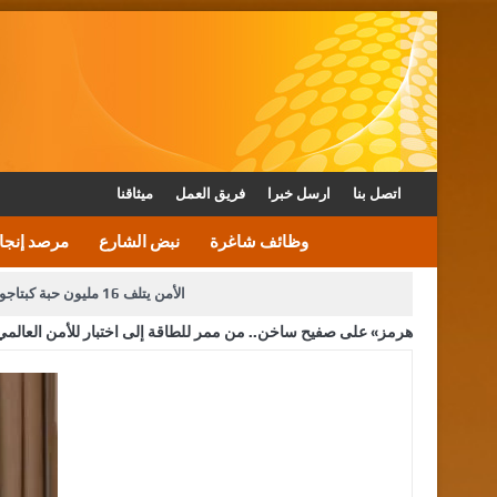
اتصل بنا
ارسل خبرا
فريق العمل
ميثاقنا
وظائف شاغرة
نبض الشارع
مرصد إنجا
الأمن يتلف 16 مليون حبة كبتاجون و1480 كغم مواد مخدرة
«هرمز» على صفيح ساخن.. من ممر للطاقة إلى اختبار للأمن العالمي
دعوة المكلفين بخدمة العلم (الدفعة الثالثة) إلى مراجعة م
القاضي محمود أحمد فريحات.. مبا