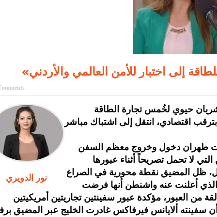
قة إلى اختبار للأمن العالمي والأردني
Comments
شريان حيوي لخُمس تجارة الطاقة
بترقب اقتصادي، انتقل إلى اشتباك مباشر
ى إيران في 28 شباط، منعت طهران دخول وخروج معظم السفن
لتي لا تحمل تصريحاً أثناء عبورها
نور الدويري
 الذي أعلنت عنه واشنطن أنها فرضت
 من العبور، مؤكدة عبور سفينتين تجاريتين أمريكيتين
ن سفينته ألايانس فيرفاكس غادرت الخليج عبر المضيق برف