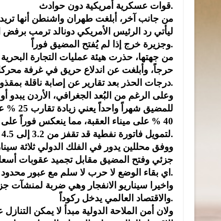
قوات عسكرية أمريكية دون حوادث.
من جانب آخر، أبلغت طهران واشنطن أنها تريد ف
ليأتي رد الرئيس الأمريكي دونالد ترمب برفض ال
وجزيرة خرج إذا لم يُفتح المضيق فوراً.
من جهتها، حذرت هيئة عمليات التجارة البحرية 
حرجاً، وأبلغت عن اندلاع حريق في غرفة مح
درجات الحذر بعد تقارير عن إصابة ناقلة بمقذوفات.
للمضيق ش
40 % على ميناء العقبة، مما ينعكس فوراً على
لتمويل فاتورة نفطية قد تقفز من 3.2 إلى 4.5 مليار دولار سنوياً.
ووفق محللين يدور في الفلك الدولي ثلاثة سيناري
اي بقاء الوضع لا حرب لا سلم مع عبور محدود تحت حماية عسكرية أسعار النفط تتأرجح بين 95-110 دولارات.
والاقتصاد العالمي يدخل ركوداً.
ولان أمن الملاحة الدولية مبدأ لا يمكن التنازل