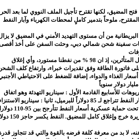
تح المضيق، لكنها تقترح تأجيل الملف النووي لما بعد الحر
مقترح، ملوحاً بتدمير كاملٍ لمحطات الكهرباء وآبار النفط
البريطانية من أن مستوى التهديد الأمني في المضيق لا يزال
ركات سفينة شحن شمالي دبي، وحثت السفن على أخذ أقصى
وعلى الرغم من البُعد الجغرافي، الأردن يبدو أول المتأثرين، إذ ان 98 % من نفطنا مستورد، وأي إغلاق
هراً واحداً يعني زيادة تقارب 25 % على فاتورة الطاقة وفق تقديرات خبراء، وارتفاع كلف الشح
 أسعار الغذاء والدواء، إضافة للضغط على الاحتياطي الأجنبي
وهات للأسابيع القادمة الأول : سيناريو التهدئة وهو اتفاق
جزئي وفتح المضيق مقابل تجميد عقوبات أسعار النفط تتراجع لـ 85 دولاراً للبرميل، ثانيا : سيناريو الاس
واخيرا سيناريو الانفجار وهي ضربة لمنشآت جزيرة خرج وإغلاق كامل للمض
 عنه، لا بد من معرفة كلفة فرضه بالقوة والتي قد تتجاوز قدرة