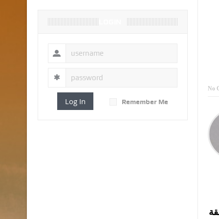
LOGIN
No 
Log In
Remember Me
قة