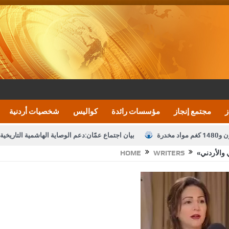
ز
مجتمع إنجاز
مؤسسات رائدة
كواليس
شخصيات أردنية
بيان اجتماع عمّان:دعم الوصاية الهاشمية التاريخي
 والأردني
WRITERS
HOME
تشكيلات إدارية واسعة في الداخلية (اسماء)
النواب يقر
نصة خدمة العلم
القاضي يلتقي رؤساء تحرير الصحف اليومية ويؤكد حرص مجلس ا
رك ومزيدا من التوفيق
الملك يتلقى اتصالا هاتفيا من العاهل البحريني
ا
عارف بيك 