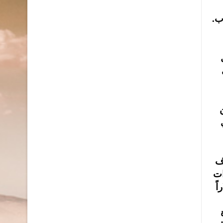
ب.
ن
تنزاف
يق. النفط يكسر حاجز 150 دولاراً