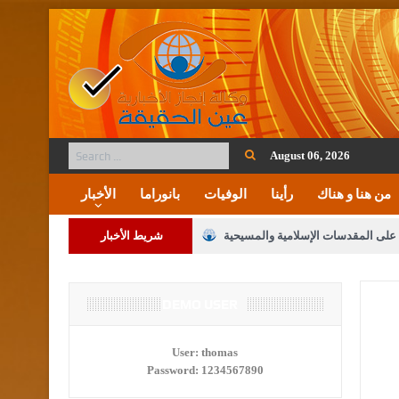
August 06, 2026
من هنا و هناك
رأينا
الوفيات
بانوراما
الأخبار
ة على المقدسات الإسلامية والمسيحية
شريط الأخبار
 مشروع تعديل قانون الملكية العقارية
لنواب على شراكة فاعلة مع الإعلام
DEMO USER
لملك يلتقي مجموعة من رفاق السلاح
User:
thomas
Password:
1234567890
فريحات.. مبارك وبكم تزهو المناصب