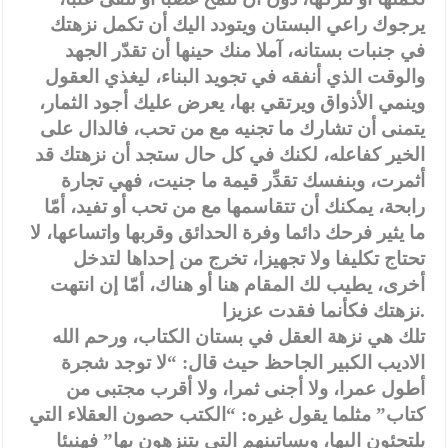
يرجوك راعي البستان ويتودد اليك أن تكمل نزهتك
في جنبات بستانه، آملا منك حينها أن تقدّر الجهد
والوقت الذي أنفقه في تجويد البناء، ليغذي العقول
وينمي الأذواق ويرتقي بها، يعرض عليك أجود الثمار،
يتمنى أن تشارك ما تجنيه مع من تحب، فالدال على
الخير كفاعله، لكنك في كل حال ستجد أن نزهتك قد
أثمرت، وبنفسك تقدِّر قيمة ما جنيت، فهي تجارة
رابحة، يمكنك أن تتقاسمها مع من تحب أو تفيد، أمّا
ما يثير فرحك دائما وفرة الحدائق وقربها واتساعها، لا
تحتاج تكليفا ولا تجهيزا، تخرج من إحداها لتدخل
أخرى، يطيب لك المقام هنا أو هناك، أمّا إن انتهت
نزهتك فكأنما فقدت عزيزا.
تلك هي نزهة العقل في بستان الكتاب، ورحم الله
الاديب الكبير الجاحظ حيث قال: “لا توجد شجرة
أطول عمرا، ولا أجنى ثمرا، ولا أقرب مجتبى من
كتاب” مثلما يقول غيره: “الكتب حصون العقلاء التي
يلتجئون اليها، وبساتينهم التي يتنزهون بها” فهنيئا