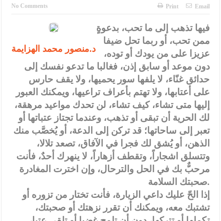
النواب يقر مشروع تعديل قانون الملكية العقارية
No Comments
Print
Email
تشكيلات إدارية واسعة في الداخلية (اسماء)
فيها تذهب إلى ما تحب، بدعوةٍ
ممن تحب، أو ربما تحل ضيفا
القاضي يلتقي رؤساء تحرير الصحف اليومية ويؤكد حرص مجلس النواب
د.منصور محمد الهزايمة
عزيزا على من يودك أو توده،
على شراكة فاعلة مع الإعلام
دون موعد أو سابق إذن، فغالبا ما تدعو نفسك إلى
دعوة المكلفين بخدمة العلم (الدفعة الثالثة) إلى مراجعة منصة خدمة
حدائق غنّاء، لا يلفها سور يحميها، ولا يقف حارس
على أعتابها، ولا تهتم بأعراف تراعيها، ويمكنك العبور
العلم
إليها متى تشاء، كيف تشاء، لن تحدك مواعيد مرهقة،
الملك يلتقي مجموعة من رفاق السلاح
لك الحرية أن تبقى أو تذهب، وعندما تجتاز عتباتها أو
تعبر إلى ساحاتها؛ قد تركن إلى الدعة، أو يُخصَّب منك
الملك يتلقى اتصالا هاتفيا من العاهل البحريني
الذهن، أو يُشق لك فجرا في الآفاق، تصعد تلالا،
القاضي محمود أحمد فريحات.. مبارك ومزيدا من التوفيق
وتتسلق اشجاراً، وتقطف أزهاراً، لا ينهرك أحدٌ، فأنت
مرحبٌّ بك في الحل والترحال، وإن اخترت المغادرة
عارف بيك فريحات.. مبارك وبكم تزهو المناصب
صحبتك السلامة.
إذا الحّ عليك داعي الزيارة، فأنت تختار من تزوره أو
تشتبك معه، ويمكنك أن تقرر نزهتك أو صحبتك،
تكملها أو تتركها، دون أن تلمح غضبا أو تلقى عتبا،