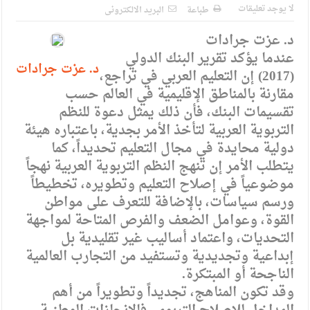
حزب التغيير يطلق فعاليات اعمال المدرسة الحزبية..صور
لا يوجد تعليقات
طباعة
البريد الالكترونى
مدير مهرجان جرش.. نهج ميداني يؤمن بلغة الحوار والشراكة
د. عزت جرادات
عندما يؤكد تقرير البنك الدولي
د. عزت جرادات
(2017) إن التعليم العربي في تراجع،
مقارنة بالمناطق الإقليمية في العالم حسب
تقسيمات البنك، فأن ذلك يمثل دعوة للنظم
التربوية العربية لتأخذ الأمر بجدية، باعتباره هيئة
دولية محايدة في مجال التعليم تحديداً، كما
يتطلب الأمر إن تنهج النظم التربوية العربية نهجاً
موضوعياً في إصلاح التعليم وتطويره، تخطيطاً
ورسم سياسات، بالإضافة للتعرف على مواطن
القوة، وعوامل الضعف والفرص المتاحة لمواجهة
التحديات، واعتماد أساليب غير تقليدية بل
إبداعية وتجديدية وتستفيد من التجارب العالمية
الناجحة أو المبتكرة.
وقد تكون المناهج، تجديداً وتطويراً من أهم