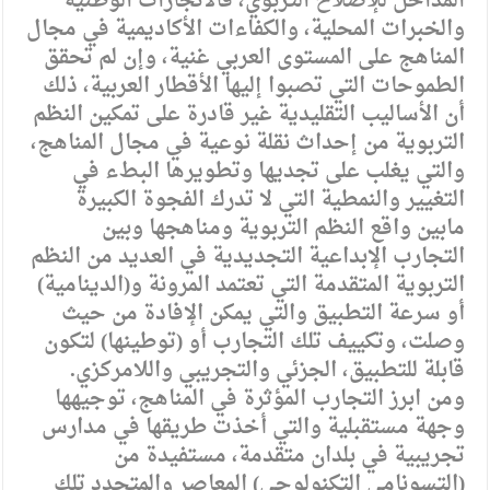
المداخل للإصلاح التربوي، فالانجازات الوطنية
والخبرات المحلية، والكفاءات الأكاديمية في مجال
المناهج على المستوى العربي غنية، وإن لم تحقق
الطموحات التي تصبوا إليها الأقطار العربية، ذلك
أن الأساليب التقليدية غير قادرة على تمكين النظم
التربوية من إحداث نقلة نوعية في مجال المناهج،
والتي يغلب على تجديها وتطويرها البطء في
التغيير والنمطية التي لا تدرك الفجوة الكبيرة
مابين واقع النظم التربوية ومناهجها وبين
التجارب الإبداعية التجديدية في العديد من النظم
التربوية المتقدمة التي تعتمد المرونة و(الدينامية)
أو سرعة التطبيق والتي يمكن الإفادة من حيث
وصلت، وتكييف تلك التجارب أو (توطينها) لتكون
قابلة للتطبيق، الجزئي والتجريبي واللامركزي.
ومن ابرز التجارب المؤثرة في المناهج، توجيهها
وجهة مستقبلية والتي أخذت طريقها في مدارس
تجريبية في بلدان متقدمة، مستفيدة من
(التسونامي التكنولوجي) المعاصر والمتجدد تلك