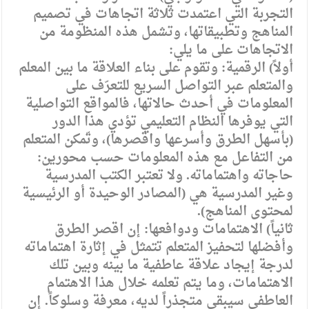
التجربة التي اعتمدت ثلاثة اتجاهات في تصميم
المناهج وتطبيقاتها، وتشمل هذه المنظومة من
الاتجاهات على ما يلي:
أولاً) الرقمية: وتقوم على بناء العلاقة ما بين المعلم
والمتعلم عبر التواصل السريع للتعرّف على
المعلومات في أحدث حالاتها، فالمواقع التواصلية
التي يوفرها النظام التعليمي تؤدي هذا الدور
(بأسهل الطرق وأسرعها واقصرها)، وتّمكن المتعلم
من التفاعل مع هذه المعلومات حسب محورين:
حاجاته واهتماماته. ولا تعتبر الكتب المدرسية
وغير المدرسية هي (المصادر الوحيدة أو الرئيسية
لمحتوى المناهج).
ثانياً) الاهتمامات ودوافعها: إن اقصر الطرق
وأفضلها لتحفيز المتعلم تتمثل في إثارة اهتماماته
لدرجة إيجاد علاقة عاطفية ما بينه وبين تلك
الاهتمامات، وما يتم تعلمه خلال هذا الاهتمام
العاطفي سيبقى متجذراً لديه، معرفة وسلوكاً. إن