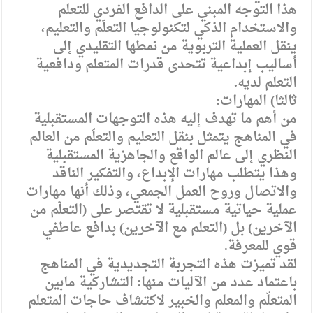
هذا التوجه المبني على الدافع الفردي للتعلم
والاستخدام الذكي لتكنولوجيا التعلّم والتعليم،
ينقل العملية التربوية من نمطها التقليدي إلى
أساليب إبداعية تتحدى قدرات المتعلم ودافعية
التعلم لديه.
ثالثا) المهارات:
من أهم ما تهدف إليه هذه التوجهات المستقبلية
في المناهج يتمثل بنقل التعليم والتعلّم من العالم
النظري إلى عالم الواقع والجاهزية المستقبلية
وهذا يتطلب مهارات الإبداع، والتفكير الناقد
والاتصال وروح العمل الجمعي، وذلك أنها مهارات
عملية حياتية مستقبلية لا تقتصر على (التعلّم من
الآخرين) بل (التعلم مع الآخرين) بدافع عاطفي
قوي للمعرفة.
لقد تميزت هذه التجربة التجديدية في المناهج
باعتماد عدد من الآليات منها: التشاركية مابين
المتعلّم والمعلم والخبير لاكتشاف حاجات المتعلم