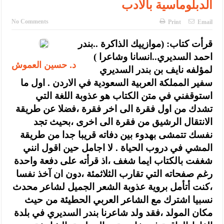
الدبلوماسية بالأدب
الإسلامية والمسيحية
الأمن يتلف 16 مليون حبة كبتاجون و1480 كغم مواد مخدرة
No Comments
Print
Email
النواب يقر مشروع تعديل قانون الملكية العقارية
قرأت كتاب: (موازييك الذاكرة ..بندر
احمد السديري..انسانا وشاعرا )
القاضي يلتقي رؤساء تحرير الصحف اليومية ويؤكد حرص مجلس النواب
د. حسين العموش
لمؤلفه نايف بن بندر السديري
على شراكة فاعلة مع الإعلام
سفير المملكة العربية السعودية في الاردن . اول ما
استوقفني في متن الكتاب هو عذوبة اللغة التي
دعوة المكلفين بخدمة العلم (الدفعة الثالثة) إلى مراجعة منصة خدمة
تشدك من اول فقرة الى اخر فقرة ،فضلا عن طريقة
العلم
الانتقال الرشيق من فقرة الى اخرى ،بحيث تجد
نفسك تتمشى بهدوء بين دفاته قريبا جدا من طريقة
الملك يلتقي مجموعة من رفاق السلاح
المشي في دروب الحياة . لا اجامل حين اقول انني
الملك يتلقى اتصالا هاتفيا من العاهل البحريني
شغفت بالكتاب ايما شغف ،اذ قرأته على دفعة واحدة
رغم صفحاته التي تقارب الثلاثمئة ،دون ان آخذ نفسا
القاضي محمود أحمد فريحات.. مبارك ومزيدا من التوفيق
،كنت أتأمل بروية عذوبة الشعر الجميل لشاعر محدث
نسبيا اشترك مع الشاعر العربي الحطيئة من حيث
مكان المولد ،فقد ولد شاعرنا بندر السديري في بلدة