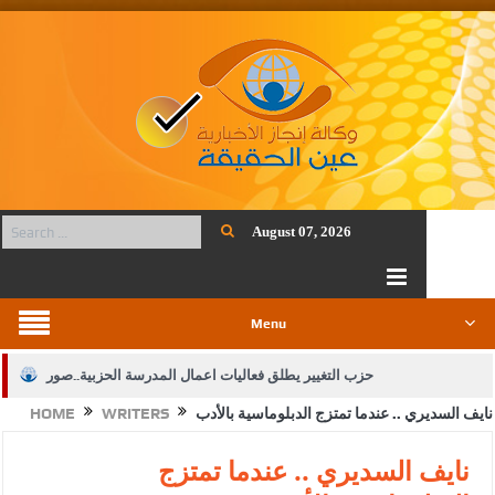
August 07, 2026
Menu
حزب التغيير يطلق فعاليات اعمال المدرسة الحزبية..صور
نايف السديري .. عندما تمتزج الدبلوماسية بالأدب
WRITERS
HOME
الجيش يفتح باب التجنيد لحملة البكالوريوس في الحقوق والقانون
بيان اجتماع عمّان:دعم الوصاية الهاشمية التاريخية على المقدسات
نايف السديري .. عندما تمتزج