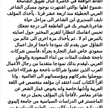
الغاط الواقعة في خاصرة جبال طويق الشامخة
،شموخ اهلها ،والتي اشتهرت بوجود مسكن الشاعر
العربي الحطيئة منذ اربعة عشر قرنا . يأخذك المؤلف
نايف السديري ابن الشاعر الى مراحل حياة
شاعرنا،فيبحر بك في العاطفة الى درجة تجعلك
تحبس انفاسك انتظارا لتقرير المختبر حول اصابته
بالمرض ام لا . ثم يأخذك مرة اخرى الى عالم من
التفاؤل حين يقدم لك نموذجا ناجحا لرجل اعمال
سعودي خاض غمار التجارة بجرأة ،فأسس شركات
ناجحة شغلت المئات من ابناء السعودية والوطن
العربي ،ليقدم بذلك نموذجا متقدما من رجال الأعمال
العرب الذين عقدوا شراكات ناجحة مع شركاء اجانب
،ووصلوا بشركاتهم ومؤسساتهم الى العالمية . وانا
اقرأ الكتاب كنت اعتقد ان مؤلفه متخصص في اللغة
العربية وآدابها،خاصة وانه يخوض غمار الشعر عن
شاعر معاصر ،لأفاجأ بان المؤلف يحمل درجة
الماجستر في الدراسات السياسية من جامعة إلينوي
الامريكية ،وسبقها ببكالوريوس العلوم السياسية من