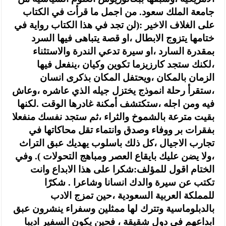
جامعة الملك سعود. من اجمل ما قرأت في الكتاب
على الغلاف الاخير :(لن تجد في هذا الكتاب رواية في
ختامها يتزوج الابطال ،او قصة يتباهى فيها السرد
بمقدرة السارد ،او سيرة تدعي الندرة والاستثناء
،لكنك ستجد كارزيزما تكوين وكيان ،ينفعل فيها
الزمان بالمكان ،ويحتفل المكان بذكرى انسان
،ستقرأ رحلة انموذج يختزل جيله الذي عاشره ،وعاش
فيه ومن اجله ،ستكتشف أمكنة غادرها الوقت .لكنها
بقيت مترعة بالشموخ والثراء ،ثم ستجد نفسك منفعلا
بفقرات بر ووفاء وصدق وانتماء تقل محاكاتها في
تجارب الاجيال ،كل ذلك باسلوب يهديك عبق التراث
،ولا يضن عليك بايقاع العصر ومباهج التحولات ). وفي
الختام اقول للمؤلف:شكرا على هذا الابداع وانت
تكتب عن سيرة والدك انسانا وشاعرا . شكرًا
للمملكة العربية السعودية ،حين تمزج الادب
بالدبلوماسية وتترك لها ممثلين وسفراء ينشرون عبق
ابداعهم في دول شقيقة ، فحين يكون السفير اديبا