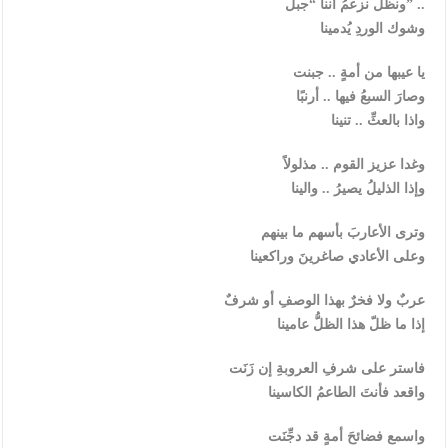
ونظلُ نزعمُ أننا “جبلٌ” ..
وشوك الوردِ يُدمينا
يا عيبها من أمةٍ .. جبنت
وصارَ السبعُ فيها .. أرنبًا
واذا بالعثِّ .. تنينا
وغدا عزيز القوم .. مذلولاً
وإذا الذليلُ يصيرُ .. والينا
وترى الأعاربَ بأسهم ما بينهم
وعلى الأعادي صاغرينَ وراكعينا
عربٌ ولا فخرٌ بهذا الوصفِ أو شرفٌ
إذا ما ظلّ هذا الظلُّ عامينا
فاستر على شرفِ العروبةِ إن زَنَت
واقعد فأنتَ الطاعمُ الكاسينا
واسمع فضائحَ أمةٍ قد دجِّنَت