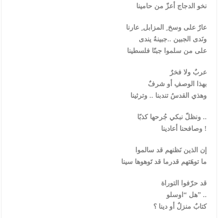
نخو الدجاج أعزّ من حامينا
عارٌ على وسخ ِ المزابل ِ عارنا
ونَدى الجبين ..جبينهُ يندى
على من سلموا جبنًا فلسطينا
عربٌ ولا فخرٌ
بهذا الوصفِ أو شرفٌ
وهذي القدسُ تندبنا .. وترثينا
ونظلّ نبكي جُرحها كذبًا ..
وصافحنا أعادينا !
إن الذين نَظنهم قد سالموا
ما توهَتهم قدرما قد تَوهوها سينا
قد حرّفوا التوراة
هل “اوسلو” ..
كتابٌ منزلٌ أو دينا ؟