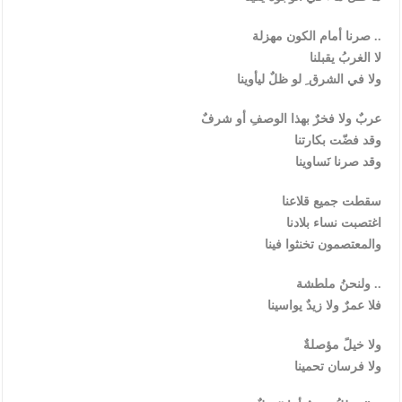
صرنا أمام الكون مهزلة ..
لا الغربُ يقبلنا
ولا في الشرق ِ لو ظلٌ ليأوينا
عربٌ ولا فخرٌ بهذا الوصفِ أو شرفٌ
وقد فضّت بكارتنا
وقد صرنا نَساوينا
سقطت جميع قلاعنا
اغتصبت نساء بلادنا
والمعتصمون تخنثوا فينا
ولنحنُ ملطشة ..
فلا عمرٌ ولا زيدٌ يواسينا
ولا خيلً مؤصلةٌ
ولا فرسان تحمينا