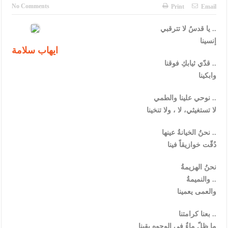
الأمن يتلف 16 مليون حبة كبتاجون و1480 كغم مواد مخدرة
No Comments
Print
Email
النواب يقر مشروع تعديل قانون الملكية العقارية
يا قدسُ لا تترقبي ..
إنسينا
القاضي يلتقي رؤساء تحرير الصحف اليومية ويؤكد حرص مجلس النواب
ايهاب سلامة
على شراكة فاعلة مع الإعلام
قدّي ثيابكِ فوقنا ..
وابكينا
دعوة المكلفين بخدمة العلم (الدفعة الثالثة) إلى مراجعة منصة خدمة
نوحي علينا والطمي ..
العلم
لا تستغيثي، لا ، ولا تنخينا
الملك يلتقي مجموعة من رفاق السلاح
نحنُ الخيانةُ عينها ..
الملك يتلقى اتصالا هاتفيا من العاهل البحريني
دُقّت خوازيقاً فينا
القاضي محمود أحمد فريحات.. مبارك ومزيدا من التوفيق
نحنُ الهزيمةُ
عارف بيك فريحات.. مبارك وبكم تزهو المناصب
والنميمةُ ..
والعمى يعمينا
بعنا كرامتنا ..
ما ظلّ ماءٌ في الوجوه يقينا