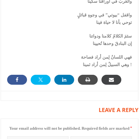
والعُربُ في أوراقنا سكينا
واقفل “بيوتي” في وجوهِ قبائلٍ
توحي بأنا لا حياة فينا
سئمَ الكلامُ كلامنا ودواتنا
إن البنادقَ وحدها تُحيينا
فهي اللسانُ لِمن أراد فصاحة
وهي السبيلُ لِمن أراد ثمينا !
LEAVE A REPLY
*
Your email address will not be published.
Required fields are marked