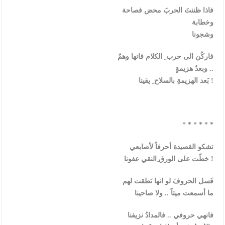
فاذا ظننتَ الحربَ محض فصاحة
وخطابة
وشجونا
فاركُن الى حرب ِ الكلام فانها وهمٌ
وبعدُ هزيمةٍ ..
بَعد الهزيمةِ بالسلاح ِ يقينا !
* * * * * *
تشكو القصيدة أحرفاً لأصابعي
خطّت على الورق ِالنقي عفونا !
فَسل الحروفَ لو انها نَطقت لهم
ما أسمعت ميتاً .. ولا صاحينا
فانهي حروفي .. فالمدادُ نزيفنا