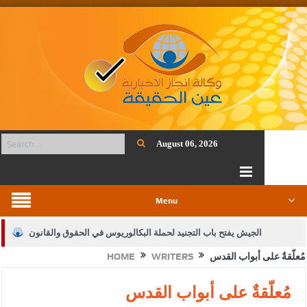
August 06, 2026
Menu
الجيش يفتح باب التجنيد لحملة البكالوريوس في الحقوق والقانون
مُعلّقةٌ على أبواب القدس
WRITERS
HOME
بيان اجتماع عمّان:دعم الوصاية الهاشمية التاريخية على المقدسات
الإسلامية والمسيحية
مُعلّقةٌ على أبواب القدس