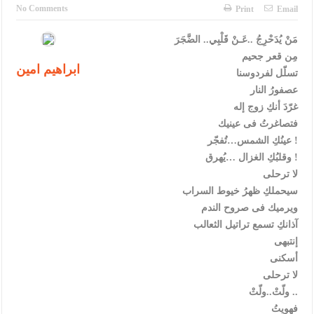
الإسلامية والمسيحية
No Comments
Print
Email
الأمن يتلف 16 مليون حبة كبتاجون و1480 كغم مواد مخدرة
مَنْ يُدَحْرِجُ ..عَـنْ قَلْبِي.. الضَّجَرَ
مِن قعر جحيم
النواب يقر مشروع تعديل قانون الملكية العقارية
ابراهيم امين
تسلّل لفردوسنا
القاضي يلتقي رؤساء تحرير الصحف اليومية ويؤكد حرص مجلس النواب
عصفورُ النار
غرّدَ أنكِ زوج إله
على شراكة فاعلة مع الإعلام
فتصاغرتُ فى عينيك
دعوة المكلفين بخدمة العلم (الدفعة الثالثة) إلى مراجعة منصة خدمة
عينُكِ الشمس…تُفجّر !
وقلبُكِ الغزال …يُهرق !
العلم
لا ترحلى
الملك يلتقي مجموعة من رفاق السلاح
سيحملكِ ظهرُ خيوط السراب
ويرميك فى صروح الندم
الملك يتلقى اتصالا هاتفيا من العاهل البحريني
آذانكِ تسمع تراتيل الثعالب
إنتبهى
القاضي محمود أحمد فريحات.. مبارك ومزيدا من التوفيق
أسكنى
لا ترحلى
ولّتْ..ولّتْ ..
فهويتُ