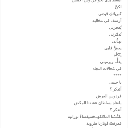
أبسطُ يدى نحو فردوس الأمس
لكنَّ
كبريائكِ قيدنى
أرسف فى مخالبه
يُعجزنى
يُدمّرنى
يهدُّنى
يعضُّ قلبى
ينْكأه
يغلُّه ويرميني
فى مُحالات النجاة
****
يا حبيبى
أتذكر ؟
فردوس العرش
بلغناه بسلطان عشقنا المحْض
أتذكر ؟
تلمُّسُنا الملائكةِ..فسيفساءُ نورانية
فعزفتْ اوتارَنا طروبة