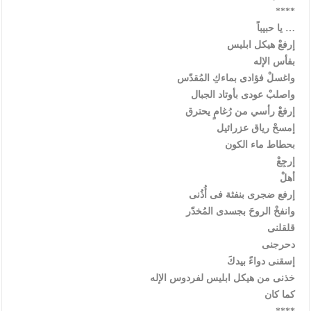
****
يا حبيباً …
إرفعْ هيكل ابليس
بفأس الإله
واغسلْ فؤادى بماءكِ المُقدّس
واصلبْ عودى بأوتاد الجبال
إرفعْ رأسي من رُغامٍ يحترق
إمسحْ رياق عزرائيل
بحطاط ماء الكون
إرجِعْ
أهلْ
إرفع ضجرى بنفثة فى أُذُنى
وانفخْ الروحَ بجسدى المُخدّر
قلقلنى
دحرجنى
إسقنى دواءً بيدكَ
خذنى من هيكل ابليس لفردوس الإله
كما كان