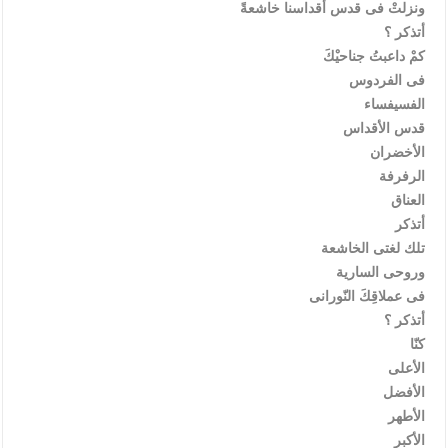
ونزلتْ فى قدس أقداسنا خاشعةً
أتذكر ؟
كمْ داعبتُ جناحيْكَ
فى الفردوس
الفسيفساء
قدس الأقداس
الأخضران
الرفرفة
العناق
أتذكر
تلك لغتى الخاشعة
وروحى السارية
فى عملاقِكَ النّورانى
أتذكر ؟
كنّا
الأعلى
الأفضل
الأطهر
الأكبر