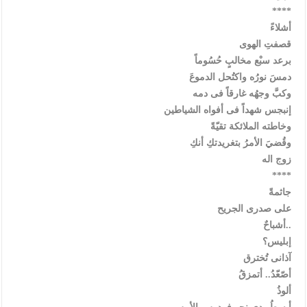
****
أشلاءً
قصفتِ الهوى
برعد سبْع مخالبٍ حُسُوماً
دمسَ نورُه واكتُحل الدموعَ
وكبَّ وجهُه غارقاً فى دمه
إنبجس شهداً فى أفواه الشياطين
وخاطته الملائكة تقيّةً
وقُضيَ الأمرُ بتغريدتكِ أنكِ
زوج اله
****
جاثمةً
على صدرى الجريح
أشباحٌ..
إبليس؟
آذانى تُخترق
أصّعّدُ.. أتمزقُ
ألوذُ