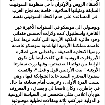
الأشقاء الروس والأوكران داخل منظومة السوفييت
السابقة ومثيلتها السلافية ، خاصة بعد نجاح الغرب
في المساعدة على هدم الاتحاد السوفيتي نفسه .
وبوصولي الى موسكو في السنوات الأخيرة عبر
القاهرة واسطنبول كنت ولازلت أتحسس فقداني
وجود طائرة الملكية الأردنية التي كانت تربط عمان
عاصمة مملكتنا الأردنية الهاشمية بموسكو عاصمة
روسيا الاتحادية الصديقة ، وفقداني حتى لطائرة
الأيروفلوت الروسية التي كلفت أيضا بأن تكون
الرابط بين دولتينا الصديقتين، وفيها زرت سفارتنا
الأردنية ” بيت الأردنيين قول و فعل “، والتقيت
سفيرنا المحترم السيد خالد الشوابكة فيها ، وهي
ليست المرة الأولى ، وعرضت أمام سعادته ما جال
في خاطري ، وكان ناصحا لي و بصدق ، و المعروف
هو بأن اعلامي مثلي متخصص في السياسة الروسية
و الدولية عبر كتب ثلاثة ومقالات تحليلية موضوعية