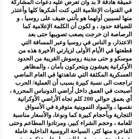
عميقة هادفة لا بد وأن تعرض عليه دعوات المشاركة
في القنوات الإعلامية التي كنت أشكرها كلها وأعتذر
منها لسببين أولهما هو بأنني ضيف على روسيا ، و
للضيافة حدود ، و لكون أن الكلمة الإعلامية كما
الرصاصة ان خرجت يصعب تصويبها حتى بعد
الاعتذار، و الناس في روسيا وعبر المسافة التي
قطعتها في الأيام الأولى لزيارتي الأخيرة هذه من
موسكو و حتى مدينة روسوش القريبة من الحدود
الأوكرانية يعيشون ويتحركون بأمان ، والمظاهر
العسكرية المكثفة التي شاهدتها في العام الماضي
تراجعت الى نسبة كبيرة بسبب أن العملية/ الحرب
أصبحت في العمق داخل أراضي الدونباس المحررة ،
أي بعمق حوالي 200 كلم تجاه الأراضي الأوكرانية
نفسها ، والمواد التموينية متوفرة في الأسواق
التجارية وبأحجام كبيرة كما ونوعا، والأسعار مناسبة
للعامة ، وحجم الشراء كبير، ومرتادوا المطاعم وحتى
الفاخرة منها كثر، السياحة الروسية الداخلية عاملة