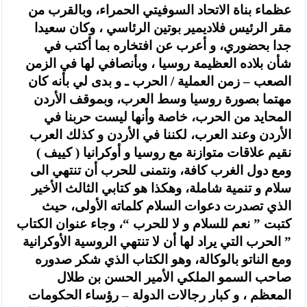
عظماء بناة الاتحاد السوفيتي الحمراء، وبالقرب من
مقر الرئيس فلاديمير بوتين الرئاسي ، وكان سعيدا
جدا بحضوري، و أعرب عن افتخاره بما أكتب في
شأن بلاده العظيمة روسيا ، وبأنصافي لها في الزمن
الصعب – زمن العملية / الحرب ـ و بدى لي بأنه كان
مهتما بصورة روسيا وسط العرب، وبموقف الأردن
المحايد من الحرب، خاصة وأنها ليست حربنا في
الأردن وعند العرب، لكننا في الأردن و كذلك العرب
نقيم علاقات متوازنة مع روسيا و أوكرانيا ( كييف )
ومع دول الغرب كافة، ونتمنى للحرب أن تنتهي الى
سلام و تنمية شاملة، وهكذا هو كتابي الثالث الأخير
الذي تصدرت دعوات السلام كلماته الأولى، حيث
كتبت ” نعم للسلام و لا للحرب “، وجاء عنوان الكتاب
” الحرب التي يراد لها أن لا تنتهي الروسية الأوكرانية
ومع الناتو بالوكالة، وهو الكتاب الذي شكر صدوره
صاحب السمو الملكي الأمير الحسن بن طلال
المعظم ، و كبار رجالات الدولة – رؤساء الحكومات