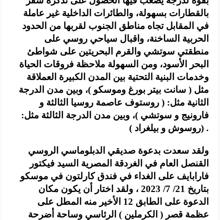
بقوة لدرجة يصعب فيها الحصول على تذكرة سفر
بالقطارات بسهولة، والطائرات الداخلية غير عاملة
في المقابل تجاه مناطق الجنوب لقربها من الحدود
الحربية الساخنة، واقبال سياحي روسي على
منطقتي سوتشي والقرم البحريتين على شواطئ
البحر الأسود، ومن السهولة ملاحظة فروقات الحياة
وخدمات البنية التحتية بين المدن الكبيرة العملاقة
مثل ( سانت بيتر بورغ وموسكو )، وبين مدن الدرجة
الثانية مثل: ( روستوف عاصمة روسيا الثالثة و
فارونيج و سوتشي )، وبين مدن الدرجة الثالثة مثل:
(روسوش و بيلغراد ) .
ولقد سعدت بدعوة صديقي الدبلوماسي الروسي
القنصل العام في الغردقة المصرية السيد فيكتور
فارابايف على الغداء في فندق كارلتون في موسكو
بتاريخ 21/ 7/ 2023 ، ولقد اختار أن يكون مكان
الدعوة على الطابق 12 الأخير منه المطل على
عظمة قصر ( الكرملين ) الرئاسي وساحة أضرحة