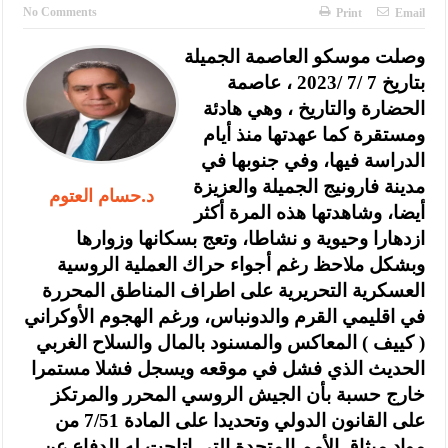
النواب يقر مشروع تعديل قانون الملكية العقارية
No Comments
Print
Email
تشكيلات إدارية واسعة في الداخلية (اسماء)
وصلت موسكو العاصمة الجميلة
بتاريخ 7 /7 /2023 ، عاصمة
القاضي يلتقي رؤساء تحرير الصحف اليومية ويؤكد حرص مجلس النواب
الحضارة والتاريخ ، وهي هادئة
على شراكة فاعلة مع الإعلام
ومستقرة كما عهدتها منذ أيام
دعوة المكلفين بخدمة العلم (الدفعة الثالثة) إلى مراجعة منصة خدمة
الدراسة فيها، وفي جنوبها في
مدينة فارونيج الجميلة والعزيزة
د.حسام العتوم
العلم
أيضا، وشاهدتها هذه المرة أكثر
الملك يلتقي مجموعة من رفاق السلاح
ازدهارا وحيوية و نشاطا، وتعج بسكانها وزوارها
وبشكل ملاحظ رغم أجواء حراك العملية الروسية
الملك يتلقى اتصالا هاتفيا من العاهل البحريني
العسكرية التحريرية على اطراف المناطق المحررة
القاضي محمود أحمد فريحات.. مبارك ومزيدا من التوفيق
في اقليمي القرم والدونباس، ورغم الهجوم الأوكراني
( كييف ) المعاكس والمسنود بالمال والسلاح الغربي
عارف بيك فريحات.. مبارك وبكم تزهو المناصب
الحديث الذي فشل في موقعه ويسجل فشلا مستمرا
خارج حسبة بأن الجيش الروسي المحرر والمرتكز
على القانون الدولي وتحديدا على المادة 7/51 من
مواد ميثاق الأمم المتحدة التي اتاحت له الدفاع عن