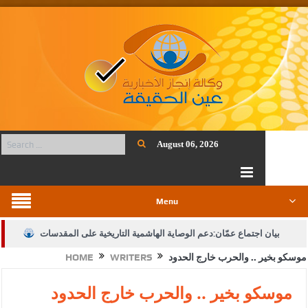
August 06, 2026
Menu
بيان اجتماع عمّان:دعم الوصاية الهاشمية التاريخية على المقدسات
موسكو بخير .. والحرب خارج الحدود
WRITERS
HOME
الإسلامية والمسيحية
الأمن يتلف 16 مليون حبة كبتاجون و1480 كغم مواد مخدرة
موسكو بخير .. والحرب خارج الحدود