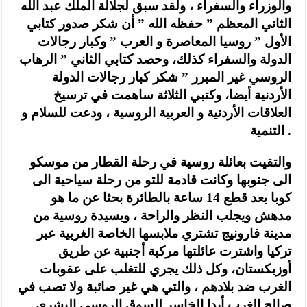
والوزراء والسفراء ، ولقد سبق لجلالة الملك عبد الله
الثاني المعظم ” حفظه الله ” أن شكر صدور كتابي
الأول ” روسيا المعاصرة و العرب ” وكبار رجالات
الدولة والسفراء كذلك، وحصد كتابي الثاني ” الرهاب
الروسي غير المبرر ” شكر كبار رجالات الدولة
الأردنية أيضا، وكتبي الثلاثة ساهمت في ترسيخ
العلاقات الأردنية و العربية الروسية ، ودعت للسلام و
التنمية .
والتقيت بعائلة روسية في رحلة القطار من موسكو
الى جنوبها وكانت قادمة للتو من رحلة سياحية الى
كوبا بعد قطع 14 ساعة بالطائرة بحثا عن ما هو
مدهش ويجلب النظر والراحة ، وبسيدة روسية من
مدينة فارونيج تشتري ملابسها الخاصة الغربية عبر
تركيا واشترت عائلتها مركبة أجنبية عن طريق
أوزبكستان، وكل ذلك يجري للتغلب على عقوبات
الغرب ضد بلادهم ، والتي هي غير صائبة ولا تصب في
صالح الغرب أبدا الخاسر للسوق الروسي البشري