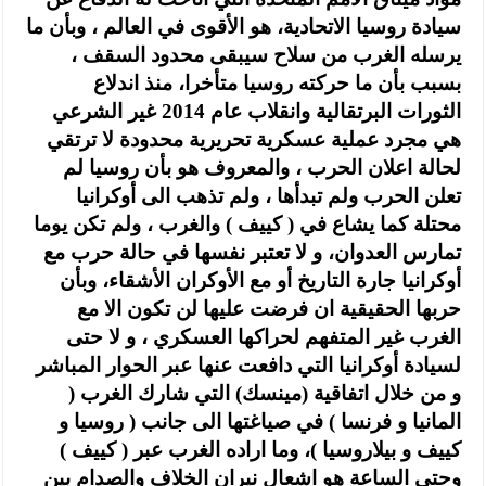
سيادة روسيا الاتحادية، هو الأقوى في العالم ، وبأن ما
يرسله الغرب من سلاح سيبقى محدود السقف ،
بسبب بأن ما حركته روسيا متأخرا، منذ اندلاع
الثورات البرتقالية وانقلاب عام 2014 غير الشرعي
هي مجرد عملية عسكرية تحريرية محدودة لا ترتقي
لحالة اعلان الحرب ، والمعروف هو بأن روسيا لم
تعلن الحرب ولم تبدأها ، ولم تذهب الى أوكرانيا
محتلة كما يشاع في ( كييف ) والغرب ، ولم تكن يوما
تمارس العدوان، و لا تعتبر نفسها في حالة حرب مع
أوكرانيا جارة التاريخ أو مع الأوكران الأشقاء، وبأن
حربها الحقيقية ان فرضت عليها لن تكون الا مع
الغرب غير المتفهم لحراكها العسكري ، و لا حتى
لسيادة أوكرانيا التي دافعت عنها عبر الحوار المباشر
و من خلال اتفاقية (مينسك) التي شارك الغرب (
المانيا و فرنسا ) في صياغتها الى جانب ( روسيا و
كييف و بيلاروسيا )، وما اراده الغرب عبر ( كييف )
وحتى الساعة هو اشعال نيران الخلاف والصدام بين