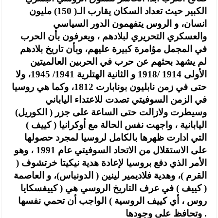
الكبير حيث تعداد السكان يقارب الـ( 150) مليون
انسان، و الروس يتفهمون الدور السياسي
والعسكري التحريري لبلادهم ، ويعرفون بأن الحرب
في المجمل مؤامرة كبيرة عليهم، وبأن تاريخ بلادهم
لم يشهد بحثهم عن حرب في الحربين العالميتين
الأولى 1914 /1918 و الثانية الهتلرية 1941/ 1945، ولا
حتى في زمن نابليون بونابارت 1812، وكما هي روسيا
في الزمن السوفيتي تصدت للاعتداء الياباني
وسيطرت ولازالت حتى الساعة على جزر ( الكوريل)
اليابانية ، واجهت نفس الحالة مع أوكرانيا ( كييف )
التي ادارت ظهرها بالكامل لروسيا لمجرد حصولها
على الاستقلال من الاتحاد السوفيتي عام 1991 ، وهو
الأمر الذي دفع بروسيا لإعادة هدية نيكيتا خرتشوف (
القرم )، وهدية فلاديمير لينين ( الدونباس)، و العاصمة
( كييف ) في عرف التاريخ الروسي هي ( كييفسكايا
روس ، أي كييف الروسية ) الواجب أن تحمي نفسها
وتحافظ على وجودها .