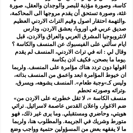
كاسة، وصورة مؤذية للبصر والوجدان والعقل، صورة
غثة، وصورة تستحق أن يقدم مروجها الى المحاكمة،
والتهمة احتقار اصول وقيم التراث الاردني العظيم.
صديق عربي في اوروبا، يعشق الاردن، ودارس
لانثروبوجيا المشرق العربي والعراق والاردن، قبل
ايام سألني على الفيسبوك عن المنسف والكاسة ؟
وقال لي : انه في تراث الاردني، المنسف لم يقدم
يوما ما بصحن، فكيف اذن بكاسة.
اقولها دون تردد هناك مؤامرة على المنسف. ولربما
ان خيوط المؤامرة ابعد واعمق من المنسف بذاته،
وليس كـ»وجبة طعام». المنسف يشوهه، ويسرق،
وتراثه وصورته تحطم.
«منسف الكاسة «، لا تقل خطورته على الاردن من
ضم الاغوار، واعلان القدس عاصمة لاسرائيل. تراثي
هويتي، وحاضري ومستقبلي. وما يرى غير ذلك، فهو
متورط وشريك في الجريمة. والمطلوب هنا، ولربما
ما لا يفقهه بعض من المسؤولين حتمية وواجب وضع