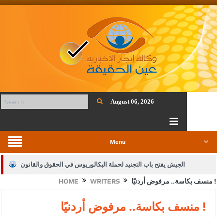
August 06, 2026
Menu
الجيش يفتح باب التجنيد لحملة البكالوريوس في الحقوق والقانون
منسف بكاسة.. مرفوض أردنيًا !
WRITERS
HOME
بيان اجتماع عمّان:دعم الوصاية الهاشمية التاريخية على المقدسات
الإسلامية والمسيحية
منسف بكاسة.. مرفوض أردنيًا !