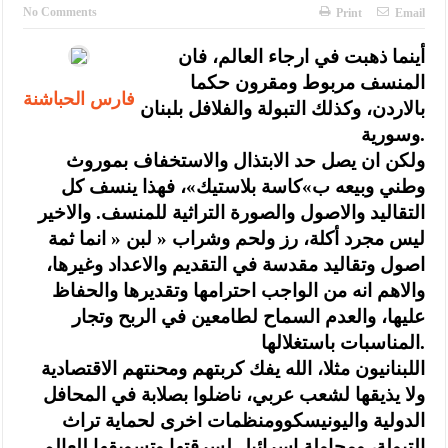
الأمن يتلف 16 مليون حبة كبتاجون و1480 كغم مواد مخدرة
No Comments
Print
Email
النواب يقر مشروع تعديل قانون الملكية العقارية
أينما ذهبت في ارجاء العالم، فان
المنسف مربوط ومقرون حكما
القاضي يلتقي رؤساء تحرير الصحف اليومية ويؤكد حرص مجلس النواب
فارس الحباشنة
بالاردن، وكذلك التبولة والفلافل بلبنان
على شراكة فاعلة مع الإعلام
وسورية.
دعوة المكلفين بخدمة العلم (الدفعة الثالثة) إلى مراجعة منصة خدمة
ولكن ان يصل حد الابتذال والاستخفاف بموروث
وطني وبيعه ب»كاسة بلاستيك»، فهذا ينسف كل
العلم
التقاليد والاصول والصورة التراثية للمنسف. والاخير
الملك يلتقي مجموعة من رفاق السلاح
ليس مجرد أكلة، رز ولحم وشراب « لبن « انما ثمة
اصول وتقاليد مقدسة في التقديم والاعداد وغيرها،
الملك يتلقى اتصالا هاتفيا من العاهل البحريني
والاهم انه من الواجب احترامها وتقديرها والحفاظ
القاضي محمود أحمد فريحات.. مبارك ومزيدا من التوفيق
عليها، والعدم السماح لطامعين في الربح وتجار
المناسبات باستغلالها.
عارف بيك فريحات.. مبارك وبكم تزهو المناصب
اللبنانيون مثلا، الله يفك كربتهم ومحنتهم الاقتصادية
ولا يذيقها لشعب عربي، ناضلوا بصلابة في المحافل
الدولية واليونيسكوومنظمات اخرى لحماية تراث
التبولة، ومحاولة اسرائيل لسرقتها وتسويقها للعالم