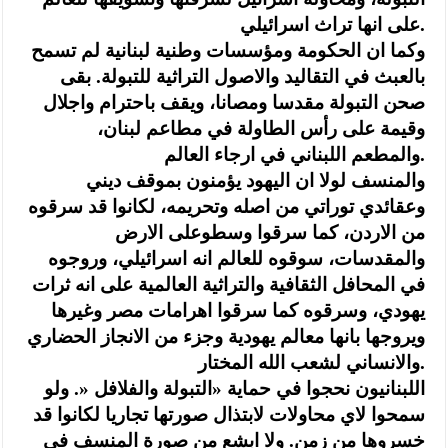
على انها تراث اسرائيلي.
وكما ان الحكومة ومؤسسات وطنية لبنانية لم تسمح
بالعبث في التقاليد والاصول التراثية للتبولة. بقى
صحن التبولة مقدسا ومصانا، ويقف باحترام واجلال
وقيمة على رأس الطاولة في مطاعم لبنان،
والمطعم اللبناني في ارجاء العالم.
والمنسف لولا ان اليهود يؤمنون بموقف ديني
وعقائدي توراتي من اصله وتحريمه، لكانوا قد سرقوه
من الاردن، كما سرقوا وسطوعلى الارض
والمقدسات، سوقوه للعالم انه اسرائيلي، وروجوه
في المحافل الثقافية والتراثية العالمية على انه ثرات
يهودي، وسرقوه كما سرقوا اهرامات مصر وغيرها
ويروجها بانها معالم يهودية وجزء من الانجاز الحضاري
والانساني لشعب الله المختار.
اللبنانيون نحجوا في حماية «التبولة والفلافل «. ولو
سمحوا لاي محاولات لابتذال صورتها تجاريا لكانوا قد
خسروها من زمن. ولا ابشع من صورة المنسف في