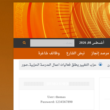
أغسطس 08, 2026
مرصد إنجاز
نبض الشارع
وظائف شاغرة
ن
حزب التغيير يطلق فعاليات اعمال المدرسة الحزبية..صور
م الوصاية الهاشمية التاريخية على المقدسات الإسلامية والمسيحية
ع الإعلام
DEMO USER
النواب يقر مشروع تعديل قانون الملكية العقارية
مكلفين بخدمة العلم (الدفعة الثالثة) إلى مراجعة منصة خدمة العلم
User:
thomas
Password:
1234567890
القاضي محمود أحمد فريحات.. مبارك ومزيدا من التوفيق