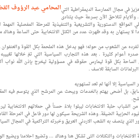
المحامي عبد الرؤوف القض
عزيز في مجال الممارسة الديمقراطية التي
. وألايام تتلاحق الآن بسرعة حيث يتنادى
 المواقع الدستورية والتشريعية والتنفيذية للمرحلة المفصلية المهمة ا
ددا لا يستهان به وقد ظهرت عدد من الكتل الانتخابية حتى الساعة وهناك م
فرده عن الشعوب من حوله؛ فهو يدخل هذه الملحمة بكل القوة والعنفوان 
دره أعوام كثيرة . بعد هذه التجارب السياسية التي تمّ خلالها تغييبه
ى الساحة بكل قوة ليمارس حقوقه في مسؤولية ليخرج بإذن الله نواب أك
لبرلمانات السابقة للاسف .
 السياسية إلا أنها لم تعد تستهويه
لسابق، بل أضحى يهتم بالخدمات ويبحث عن المرشح الذي يتوسم فيه المق
شح.
 الشباب حلبة الانتخابات ليبلوا بلاءً حسناً في حملاتهم الانتخابية لير
د الحزبية الضيقة. وهذه الشريحة سيكون لها دور فاعل في المرحلة القاد
 الذي يتصف به الشعب الاردني العريق وخبرته التراكمية في المجال السي
 الانتخابات والتكتلات التي تشكل هنا وهناك … وتضيع احلامنا ويضيع ال