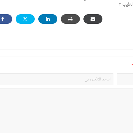
الطيب ؟
*