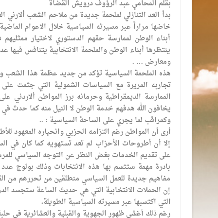
بقلم المحامي عبد الرؤوف درويش القضاة
بدأ العد التنازلي لملحمة جديدة من ملاحم الشعب ألارني ال
خاضها مراراً عبر مسيرته السياسية خلال الاعوام الماضية
أبناء الوطن لممارسة حقهم الدستوري لاختيار ممثليهم في
ينتظرها أبناء الوطن والملحمة الانتخابية يتنافس فيها ع
ومعارض … .
هذه الملحمة السياسية تؤكد من جديد عظمة هذا الشعب وت
تجاربه المريرة مع السياسات الشمولية التي جثمت على ص
الممارسة الديمقراطية وحرمانه برز المواطن ألاردني عل
يخافون الله هدفهم خدمة الوطن لا النيل منه كما حدث في ا
وكمراقب لما يجري على الساحة السياسية : ..
أرى أن المواطن رغم التزامه الحزبي وانحياره المعهود للأطر
إلا أن أطروحات الأحزاب لم تعد تستهويه كما كان في ا
على تقديم الخدمات بغض النظر عن التوجه السياسي للمر
بادرة مهمة ستتسم بها هذه الانتخابات وذلك بولوج عدد من
مفاهيم جديدة للعمل السياسي منطلقين من تحررهم من القيو
إن الحملات الانتخابية التي هي حديث الساعة ستجسد الدور
التي اكتسبها عبر مسيرته السياسية الطويلة،
رغم ذلك أغشى ظهور الجهوية والقبلية والعشائرية في حلبة