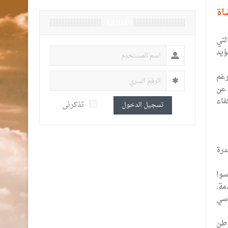
اة
LOGIN
لتي
ؤيد
رغم
 عن
فاء
تذكرنى
تسجيل الدخول
درة
سوا
مة.
اسي
وطن