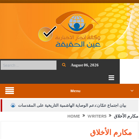
August 06, 2026
Menu
بيان اجتماع عمّان:دعم الوصاية الهاشمية التاريخية على المقدسات
مكارم الأخلاق
WRITERS
HOME
الإسلامية والمسيحية
الأمن يتلف 16 مليون حبة كبتاجون و1480 كغم مواد مخدرة
مكارم الأخلاق