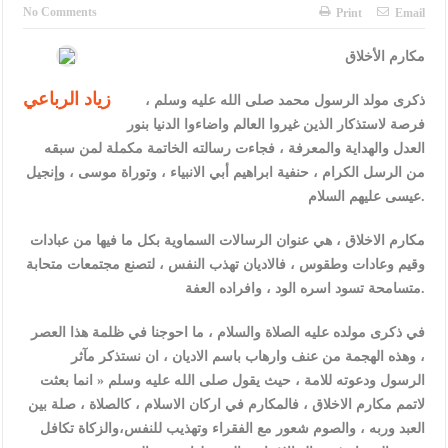
النواب يقر مشروع تعديل قانون الملكية العقارية
No Comments
Print
Email
تشكيلات إدارية واسعة في الداخلية (اسماء)
مكارم الأخلاق
القاضي يلتقي رؤساء تحرير الصحف اليومية ويؤكد حرص مجلس النواب
زياد الرباعي
ذكرى مولد الرسول محمد صلى الله عليه وسلم ،
على شراكة فاعلة مع الإعلام
فرصة لاستذكار الذين غيروا العالم واضاءوا الدنيا بنور
العدل والهداية والمعرفة ، فجاءت رسالته الخاتمة مكملة لمن سبقه
دعوة المكلفين بخدمة العلم (الدفعة الثالثة) إلى مراجعة منصة خدمة
من الرسل الكرام ، حنفية ابراهيم أبي الانبياء ، وتوراة موسى ، وإنجيل
العلم
عيسى عليهم السلام.
الملك يلتقي مجموعة من رفاق السلاح
مكارم الاخلاق ، هي عنوان الرسالات السماوية بكل ما فيها من عبادات
وقيم وعادات وطقوس ، فالاديان تهذب النفس ، لتصنع مجتمعات متحابة
الملك يتلقى اتصالا هاتفيا من العاهل البحريني
متسامحة تسود اسره الود ، وافراده العفة.
القاضي محمود أحمد فريحات.. مبارك ومزيدا من التوفيق
في ذكرى مولده عليه الصلاة والسلام ، ما احوجنا في ظلمة هذا العصر
عارف بيك فريحات.. مبارك وبكم تزهو المناصب
، وهذه الهجمة من عنف وارهاب باسم الاديان ، ان نستذكر مآثر
الرسول ودعوته للامة ، حيث يقول صلى الله عليه وسلم « انما بعثت
لاتمم مكارم الاخلاق ، فالمكارم في اركان الاسلام ، كالصلاة ، صلة بين
العبد وربه ، والصوم شعور مع الفقراء وتهذيب للنفس،والزكاة تكافل