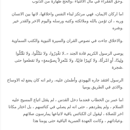
وحق الفقراء في مال الاغنياء ،والحج طهارة من الذنوب.
اما اركان الايمان، فهي مرتكز لبناء النفس واخلاقها، لانها بين الانسان
وربه ، ان تؤمن بالله وملائكته وكتبه ورسله واليوم الاخر والقدر خير
وشره.
والاخلاق جاءت في نصوص القران والسيرة النبوية والكتب السماوية.
يوصي الرسول الكريم قادة الجند «..لا ‏تغْدِرُوا، ‏‏ولا ‏تمْثُلُوا، ‏ولا تقْتُلُوا
ولِيدًا، أوِ امْرأةً، ولا كبِيرًا فانِيًا، ولا مُنْعزِلاً بِصوْمعةٍ» ولا تقطعوا حتى
شجرة.
الرسول افتقد جاره اليهودي وأطمئن عليه، رغم انه كان يضع له الاوساخ
والاذى في الطريق يوميا.
اما عمر بن الخطاب فعندما دخل القدس ، لم يقتل اتباع المسيح عليه
السلام ، ولم يطردهم ، حتى انه لم يصلي في كنائسهم ، بل اختار مكانا
اخر للصلاة ، ليقول ان الكنائس باقية لاتباعها يمارسون صلاتهم
وعباداتهم ، وكانت العهدة العمرية الباقية حتى يومنا هذا.