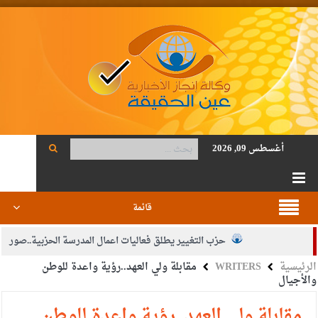
أغسطس 09, 2026
قائمة
حزب التغيير يطلق فعاليات اعمال المدرسة الحزبية..صور
الرئيسية
WRITERS
مقابلة ولي العهد..رؤية واعدة للوطن
الجيش يفتح باب التجنيد لحملة البكالوريوس في الحقوق والقانون
والأجيال
بيان اجتماع عمّان:دعم الوصاية الهاشمية التاريخية على المقدسات
مقابلة ولي العهد..رؤية واعدة للوطن