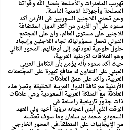
تهريب المخدرات والأسلحة بفضل الله وقواتنا
المسلحة وأجهزتنا الامنية الباسلة.
وعن تحدي اللاجئين السوريين في الأردن أكد
سموه على أن الأردن من أكثر الدول استضافة
للاجئين على مستوى العالم، وأن على المجتمع
الدولي تحمل مسؤولياته تجاه اللاجئين وإيجاد
حلول طوعية لعودتهم إلى أوطانهم. المحور الثاني
وهو العلاقات الأردنية العربية،
حيث أكد سموه بأنه يؤمن بأن التكامل العربي
المبني على التعاون له منافع كبيرة على المجتمعات
العربية، واكد على عمق العلاقات
الأردنية مع كافة الدول العربية الشقيقة وتميز هذه
العلاقة مع المملكة العربية السعودية وهي علاقات
ذات جذور تاريخية راسخة في
الوقت الذي أبدى اعجابه برؤية أخيه ولي العهد
السعودي محمد بن سلمان وما سوف تعكسه
من الإيجابيات على المنطقة.في المحور الخارجي