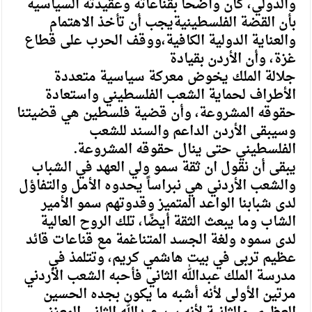
والدولي، كان واضحاً بقناعاته وعقيدته السياسية
بأن القضة الفلسطينيةيجب أن تأخذ الاهتمام
والعناية الدولية الكافية،ووقف الحرب على قطاع
غزة، وأن الأردن بقيادة
جلالة الملك يخوض معركة سياسية متعددة
الأطراف لحماية الشعب الفلسطيني واستعادة
حقوقه المشروعة، وأن قضية فلسطين هي قضيتنا
وسيبقى الأردن الداعم والسند للشعب
الفلسطيني حتى ينال حقوقه المشروعة.
يبقى أن نقول ان ثقة سمو ولي العهد في الشباب
والشعب الأردني هي نبراساً يحدوه الأمل والتفاؤل
لدى شبابنا الواعد المتميز وقدوتهم سمو الأمير
الشاب وما يبعث الثقة أيضًا، تلك الروح العالية
لدى سموه ولغة الجسد المتناغمة مع قناعات قائد
عظيم تربى في بيت هاشمي كريم، وتتلمذ في
مدرسة الملك عبدالله الثاني فأحبه الشعب الأردني
مرتين الأولى لأنه أشبه ما يكون بجده الحسين