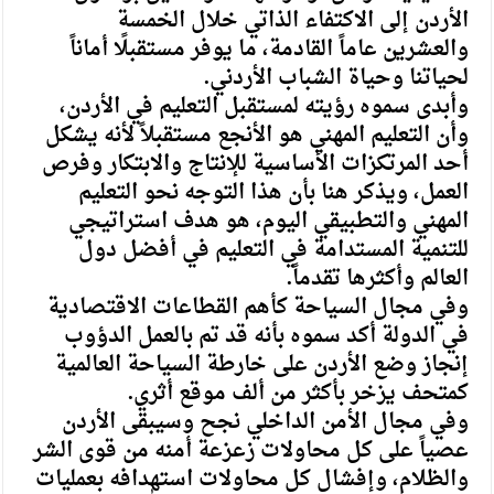
الأردن إلى الاكتفاء الذاتي خلال الخمسة
والعشرين عاماً القادمة، ما يوفر مستقبلًا أماناً
لحياتنا وحياة الشباب الأردني.
وأبدى سموه رؤيته لمستقبل التعليم في الأردن،
وأن التعليم المهني هو الأنجع مستقبلاً لأنه يشكل
أحد المرتكزات الأساسية للإنتاج والابتكار وفرص
العمل، ويذكر هنا بأن هذا التوجه نحو التعليم
المهني والتطبيقي اليوم، هو هدف استراتيجي
للتنمية المستدامة في التعليم في أفضل دول
العالم وأكثرها تقدماً.
وفي مجال السياحة كأهم القطاعات الاقتصادية
في الدولة أكد سموه بأنه قد تم بالعمل الدؤوب
إنجاز وضع الأردن على خارطة السياحة العالمية
كمتحف يزخر بأكثر من ألف موقع أثري.
وفي مجال الأمن الداخلي نجح وسيبقى الأردن
عصياً على كل محاولات زعزعة أمنه من قوى الشر
والظلام، وإفشال كل محاولات استهدافه بعمليات