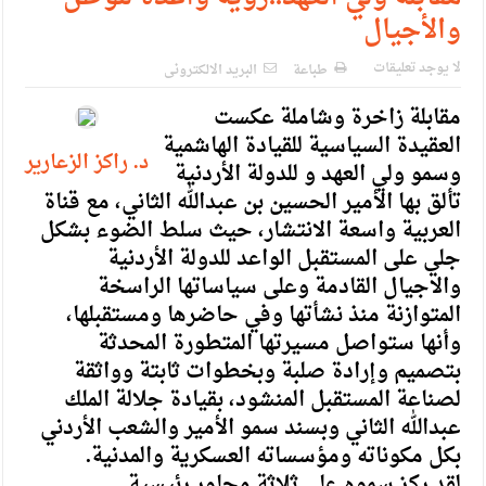
الإسلامية والمسيحية
والأجيال
الأمن يتلف 16 مليون حبة كبتاجون و1480 كغم مواد مخدرة
لا يوجد تعليقات
طباعة
البريد الالكترونى
النواب يقر مشروع تعديل قانون الملكية العقارية
مقابلة زاخرة وشاملة عكست
القاضي يلتقي رؤساء تحرير الصحف اليومية ويؤكد حرص مجلس
العقيدة السياسية للقيادة الهاشمية
د. راكز الزعارير
وسمو ولي العهد و للدولة الأردنية
النواب على شراكة فاعلة مع الإعلام
تألق بها الأمير الحسين بن عبدالله الثاني، مع قناة
دعوة المكلفين بخدمة العلم (الدفعة الثالثة) إلى مراجعة منصة خدمة
العربية واسعة الانتشار، حيث سلط الضوء بشكل
العلم
جلي على المستقبل الواعد للدولة الأردنية
والاجيال القادمة وعلى سياساتها الراسخة
الملك يلتقي مجموعة من رفاق السلاح
المتوازنة منذ نشأتها وفي حاضرها ومستقبلها،
الملك يتلقى اتصالا هاتفيا من العاهل البحريني
وأنها ستواصل مسيرتها المتطورة المحدثة
بتصميم وإرادة صلبة وبخطوات ثابتة وواثقة
القاضي محمود أحمد فريحات.. مبارك ومزيدا من التوفيق
لصناعة المستقبل المنشود، بقيادة جلالة الملك
عبدالله الثاني وبسند سمو الأمير والشعب الأردني
بكل مكوناته ومؤسساته العسكرية والمدنية.
لقد ركز سموه على ثلاثة محاور رئيسية