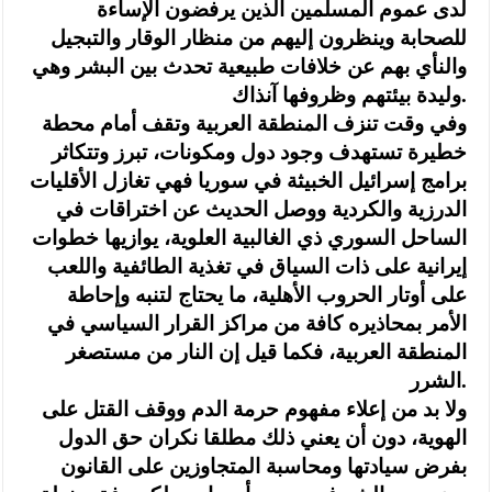
لدى عموم المسلمين الذين يرفضون الإساءة
للصحابة وينظرون إليهم من منظار الوقار والتبجيل
والنأي بهم عن خلافات طبيعية تحدث بين البشر وهي
وليدة بيئتهم وظروفها آنذاك.
وفي وقت تنزف المنطقة العربية وتقف أمام محطة
خطيرة تستهدف وجود دول ومكونات، تبرز وتتكاثر
برامج إسرائيل الخبيثة في سوريا فهي تغازل الأقليات
الدرزية والكردية ووصل الحديث عن اختراقات في
الساحل السوري ذي الغالبية العلوية، يوازيها خطوات
إيرانية على ذات السياق في تغذية الطائفية واللعب
على أوتار الحروب الأهلية، ما يحتاج لتنبه وإحاطة
الأمر بمحاذيره كافة من مراكز القرار السياسي في
المنطقة العربية، فكما قيل إن النار من مستصغر
الشرر.
ولا بد من إعلاء مفهوم حرمة الدم ووقف القتل على
الهوية، دون أن يعني ذلك مطلقا نكران حق الدول
بفرض سيادتها ومحاسبة المتجاوزين على القانون