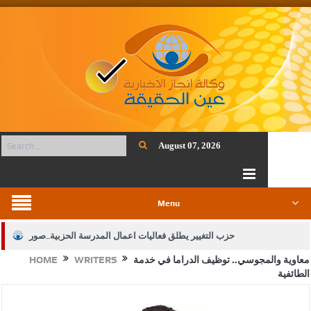
August 07, 2026
Menu
حزب التغيير يطلق فعاليات اعمال المدرسة الحزبية..صور
معاوية والمجوسي.. توظيف الدراما في خدمة
WRITERS
HOME
الجيش يفتح باب التجنيد لحملة البكالوريوس في الحقوق والقانون
الطائفية
بيان اجتماع عمّان:دعم الوصاية الهاشمية التاريخية على المقدسات