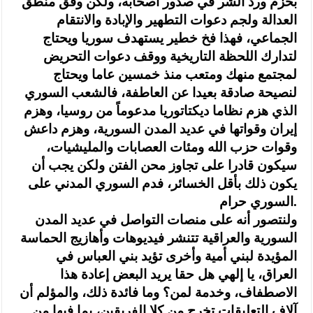
بحزم ورد الشر في صدور أصحابه، ولكن وفق منطق
العدالة ولجم دعوات التطهير والإبادة والانتقام
الجماعي، فهذا فخ خطير يستهدف سوريا ويحتاج
لتدارك اللحظة التاريخية ووقف دعوات التحريض
لمجتمع منهك ومتعب منذ خمسين عاما ويحتاج
لنصيحة صادقة بعيدا عن العاطفة، فالشعب السوري
الذي هزم نظاما ديكتاتوريا مدعوماً من روسيا، وهزم
إيران وقواتها في عديد المدن السورية، وهزم داعش
وقوات حزب الله ومئات العصابات والمليشيات،
سيكون قادرا على تجاوز محن الفتن ولكن يجب أن
يكون ذلك بأقل الخسائر، فدم السوري المدني على
السوري حرام.
ولنتصور أنه على منصات التواصل في عديد المدن
السورية والعراقية تتنشر فيديوهات وأهازيج الحماسة
المؤيدة لبني أمية وأخرى تؤيد بني العباس في
العراق، يا إلهي هل حقا يريد البعض إعادة هذا
الاصطفاف، وخدمة لمن؟ وما فائدة ذلك، والمؤلم أن
آلاف التعليقات تخرج من كلا الفريقين، بما فيها من