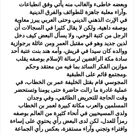
وبعضه خاطىء والغالب منه يأتي وفق انطباعات
وآراء معلبة جاهزة للطوائف والفرق الدينية.
في الإرث الذهني الديني وحتى العربي يبرز معاوية
بوصفه داهية، ولكن لا يقال كثيرا في السجالات أن
الرجل من كتبة الوحي، ولا يسأل البعض كيف دخل
لدين جديد وهو في مقتبل العمر ومن عائلة برجوازية
ووالده كان سيدا في قريش، وأمه هند بنت عتبة أحد
سادة مكة الرافضين لرسالة الإسلام بوصفه يقلب
موازين الفكر السائد بما فيه من معتقد وحكم
ومجتمع قائم على الطبقية.
المجوسي قام بقتل الخليفة عمر بن الخطاب، في
عملية غادرة ما زالت حاضرة حتى يومنا وتستحضر
وقت الحاجة للتحريض الطائفي، وفي وجدان
المسلمين والعرب مكانة كبيرة لعمر بن الخطاب
ولدى المسيحيين في أنحاء كثيرة من العالم بوصفه
رمزاً للعدل، لكن لدى البعض رأي يحتوي على إساءة
وافتراء وتجني وآراء مستفزة، بعكس رأي الجماعة