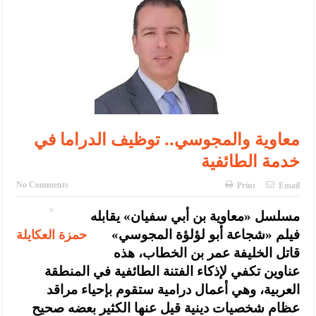
الإسلامية والمسيحية
الأمن يتلف 16 مليون حبة كبتاجون و1480 كغم مواد مخدرة
النواب يقر مشروع تعديل قانون الملكية العقارية
القاضي يلتقي رؤساء تحرير الصحف اليومية ويؤكد حرص مجلس النواب
على شراكة فاعلة مع الإعلام
معاوية والمجوسي.. توظيف الدراما في
دعوة المكلفين بخدمة العلم (الدفعة الثالثة) إلى مراجعة منصة خدمة
خدمة الطائفية
العلم
No Comments
Print
Email
الملك يلتقي مجموعة من رفاق السلاح
مسلسل «معاوية بن أبي سفيان» يقابله
الملك يتلقى اتصالا هاتفيا من العاهل البحريني
حمزة العكايلة
فيلم «شجاعة أبو لؤلؤة المجوسي»
القاضي محمود أحمد فريحات.. مبارك ومزيدا من التوفيق
قاتل الخليفة عمر بن الخطاب، هذه
عناوين تكفي لإذكاء الفتنة الطائفية في المنطقة
العربية، وهي أعمال درامية ستقوم بإحياء مراقد
عظام شخصيات دينية قيل عنها الكثير بعضه صحيح