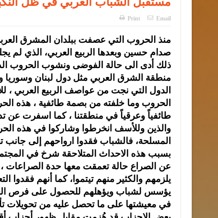
مستقبل الشباب العربي في ظل النكبا
Print
Email
منذ الحروب التي عصفت ببلدان المشرق العرب
صدام حسين وبعدها الربيع العربي، الذي لم يج
ذلك أدى الى حالة الفوضى ونشوب الحروب الدا
منطقة الشرق العربي مثل دول لبنان وسوريا وا
الدول التي نجت من عواصف الربيع العربي ، للأ
الحروب وما خلفته من بصمة طائفية ، هذه الحر
طائفياً وعرقياً في منطقتنا ، كما اسفرت عن تد
والذين وللأسف انخرطوا وشاركوا في هذه الح
المسلحة، فالشباب فقدوا ارواحهم إلى جانب تعل
بسبب هذه الاحداث المتلاحقة شرخ في المجتمع 
عن الصراع حالة تعمقت معها حدة الصراعات ، و
يلزمهم والكثير منهم تيتموا، كما أنهم فقدوا ال
يؤسس لشباب ويؤهلهم للحصول على فرص العمل 
في معيشتها على ما تحصل عليه من تحويلات تأتي
بعض الاحزاب قد هُزمت مقابل ظهور أحزاب أقوى 