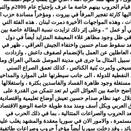
والمقاومة ضد اسرائيل ، حيث شهدت المرحلة قيام الحروب بينهم خاصة ما عرف بإجتياح ع
تاليها كارثة تفجير المرفأ في بيروت ، ومؤخراً مساندة حزب ال
 وهذه المواجهات الأخيرة دمرت لبنان . هذه الفئة التي
 أو عمل ” ، وعلى إثر ذلك تزايدت نسبة البطالة خاصة بين
في ظل وجود مظاهر غلاء المعيشة المتزايد أيضاً في دول
بعد سقوط صدام حسين واختفاء الجيش العراقي ، ظهر في
 العاطلين عن العمل بالإنضمام لصفوف داعش ، وازدادت
لى سبيل المثال ما جرى في مدينة الموصل شمالي العراق وما
يحي ودُمرت بُنية الكنائس ، كذلك تعمق الصراع السني
 النفطية للدولة ، الى جانب سيطرتها على الموارد والمداخي
 مستغلة وجود ظاهرة الفساد والفاسدين بكثرة ، واستغلالها
اضح خاصة بين العوائل التي لم تعد تتمكن من القدرة على
خلال عهد نظام صدام حسين تعيش أوضاع تعليمية واقتصادية
 العربي وبكل أسف ومنذ مدة طويلة خاصة الوضع الاقتصاد
 بعد الحروب والصراعات المتتالية ، بما في ذلك الحرب في
ثر من 14 عاماً وما تزال مستمرة ، والامور الان في سوريا معقدة والمشهد يغلب علي
ائد ، وقد دخلت سوريا أيضاً مؤخراً حروب وصراعات طائفية