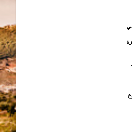
في
زة
ع