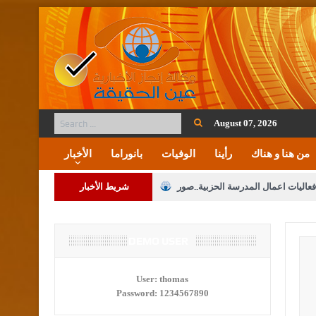
August 07, 2026
من هنا و هناك
رأينا
الوفيات
بانوراما
الأخبار
فعاليات اعمال المدرسة الحزبية..صور
شريط الأخبار
ة على المقدسات الإسلامية والمسيحية
 مشروع تعديل قانون الملكية العقارية
DEMO USER
الثالثة) إلى مراجعة منصة خدمة العلم
User:
thomas
Password:
1234567890
 فريحات.. مبارك ومزيدا من التوفيق