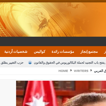
ز
مجتمع إنجاز
مؤسسات رائدة
كواليس
شخصيات أردنية
يفتح باب التجنيد لحملة البكالوريوس في الحقوق والقانون
حزب التغيير يطلق 
ق العربي
WRITERS
HOME
بيان اجتماع عمّان:دعم الوصاية الهاشمية التاريخي
ف اليومية ويؤكد حرص مجلس النواب على شراكة فاعلة مع الإعلام
النواب يقر
الملك يلتقي مجموعة من رفاق السلاح
دعوة المكلفين بخدمة العلم (الدفعة 
القاضي محمود أحمد