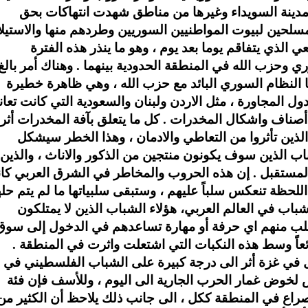
دينة السويداء وغيرها من مناطق شهدت انتهاكات بحق
مسلحين لبيوت المواطنيين السوريين وطردهم منها والاستيلا
ي الذي يتفاقم يوما بعد يوم ، وهو ما ينذر هذه الفترة
وحزب الله في المنطقة الحدودية بينهما . وهناك أمر بالغ
ها النظام السوري البائد مع حزب الله ، وهي ظاهرة خطيرة
 المجاورة ، مثل الاردن ولبنان والسعودية التي كانت تعا
صناف واشكال المخدرات . كل ما يتعلق بآفة المخدرات أثر
لذين تأثروا من التعاطي والادمان ، وهذا الخطر سيشكل
شباب الذين سوف يكونون منتجين من الذكور والاناث ، والذين
 المستقبل . إن هذه الحروب والمخاطر في الشرق العربي كا
اللحظة تنعكس سلباً عليهم ، وستبقى سلبياتها ما لم يتم حله
الشباب في العالم العربي، هؤلاء الشباب الذين لا يمتلكون
الأغلب منهم اي حرفة أو مهارة تساعدهم في الدخول إلى سوق
عاً وسط هذه النكبات التي اشتعلت واثرت في المنطقة .
 في غزة أثر الى درجة كبيرة على الشباب الفلسطيني في
 لخوض غمار الحرب الجارية الى اليوم ، وللأسف فإن فئة
لصراع في المنطقة ككل ، الى جانب ذلك يلاحظ أن الكثير من