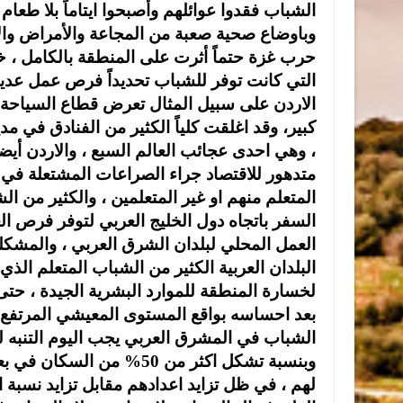
الشباب فقدوا عوائلهم وأصبحوا ايتاماً بلا طعا
وباوضاع صحية صعبة من المجاعة والأمراض والاوبئ
حرب غزة حتماً أثرت على المنطقة بالكامل ، 
التي كانت توفر للشباب تحديداً فرص عمل عديد
الاردن على سبيل المثال تعرض قطاع السياحة 
كبير، وقد اغلقت كلياً الكثير من الفنادق في مدي
، وهي احدى عجائب العالم السبع ، والاردن أيض
متدهور للاقتصاد جراء الصراعات المشتعلة في ال
المتعلم منهم او غير المتعلمين ، والكثير من ا
السفر باتجاه دول الخليج العربي لتوفر فرص ا
العمل المحلي لبلدان الشرق العربي ، والمشك
البلدان العربية الكثير من الشباب المتعلم الذ
لخسارة المنطقة للموارد البشرية الجيدة ، حتى 
بعد احساسه بواقع المستوى المعيشي المرتفع ال
الشباب في المشرق العربي يجب اليوم التنبه ل
وبنسبة تشكل اكثر من 50%
لهم ، في ظل تزايد اعدادهم مقابل تزايد نسبة ا