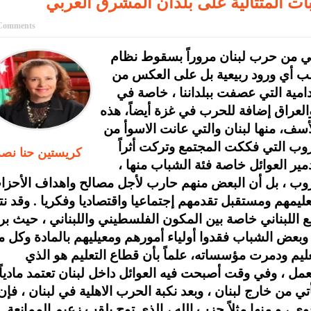
ت المتتالية على بلدان المشرق العربي
Comments
ي من حرب لبنان مروراً بسقوط نظام
لب أي ورود ربيعية بل على العكس من
مية التي عصفت ببلداننا ، خاصة في
لعراق إضافة للحرب في غزة أيضاً، هذه
سف، منها لبنان والتي عانت الاسوأ من
وب التي فككت المجتمع وتركت أثراً
كريستين حنا نص
مير العوائل خاصة فئة الشباب منها ،
روب ، بل أن البعض منهم حارب لأجل مصالح واهداف الأحزا
يمهم ومستقبل تقدمهم إجتماعيا واقتصاديا وفكريا . وقد نت
اللبناني خاصة بين المكون الفلسطيني واللبناني ، حيث بر
بعض الشباب فقدوا أولياء أمورهم ومعيليهم بالمادة وكل م
تعليم ودمرت مؤسساته، علماً بأن قطاع التعليم هو الذي
، وفي وقت أصبحت فيه العوائل داخل لبنان تعتمد مادياً
 من خارج لبنان ، وبعد نكبة الحرب الاهلية في لبنان ، فإن
، و منها مثلاً حزب الله ، الذي توج بلقب زعيم الممانعة