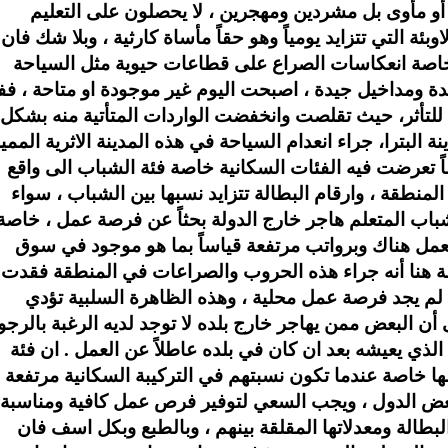
م أو مأوى بل مشردين ومهجرين ، لا يحصلون على التعليم
ة التي تتزايد يومياً وهو حقاً مأساة كارثية ، وبلا شك فان
خاصة انعكاسات الصراع على قطاعات حيوية مثل السياحة
ة ومداخيل جيدة ، اصبحت اليوم غير موجودة او متاحة ، ف
للتأثر، حيث تقلصت وانخفضت الواردات المتأتية منه بشكل
نة البترا، جراء انعدام السياحة في هذه المدينة الاثرية الممي
اً تعرضت فيه الفئات السكانية خاصة فئة الشباب الى واقع
منطقة ، وارقام البطالة تتزايد نسبها بين الشباب ، سواء
لشباب المتعلم هاجر خارج الدولة بحثاً عن فرصة عمل ، خاصة
لعمل هناك وبرواتب مرتفعة قياساً بما هو موجود في سوق
لة هنا أنه جراء هذه الحروب والصراعات في المنطقة فقدت
ي لم يجد فرصة عمل محلية ، وهذه الظاهرة السلبية تؤدي
أن البعض ممن يهاجر خارج بلده لا توجد لديه الرغبة بالرجو
ذي يعيشه بعد ان كان في بلده عاطلاً عن العمل . ان فئة
ها خاصة عندما تكون نسبتهم في التركيبة السكانية مرتفعة
 من السكان في بعض الدول ، ويجب السعي لتوفير فرص عمل كافية ومناسبة
لبطالة ومعدلاتها المقلقة بينهم ، وبالطبع وبكل اسف فان