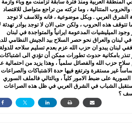
ي المنطقة العربية ومنذ فترة سابقة تزامنت مع وباء وازمة
لحروب المتتالية ، وما تركته من تراجع متواصل للاقتصاد
لشرق العربي . وبكل موضوعية ، فانه وللاسف لا توجد
 تتوقف هذه الحروب ، ولكن حتى الان لا توجد بوادر تهدئة ل
وجود الميليشيات المدعومة ايرانياً والمتواجدة في لبنان
في لبنان والعراق نحو حصر السلاح بيد الجيش النظامي للدو
 ففي لبنان يبدو ان حزب الله عزم بعدم تسليم سلاحه للدولة 
ر تنذر بامكانية حدوث تطورات ممكن أن تؤدي الى اشتباكات
لاح حزب الله والفصائل سلمياً ، وهذا يزيد من احتمالية ع
ساساً غير مستقرة وترتفع فيها حدة الاشتباكات والصراعات
ة السورية على ضبط الامور كلياً ، وبالتالي فالملف السوري
 هو مستقبل الشباب في الشرق العربي في ظل هذه الصراعات
أسف ؟