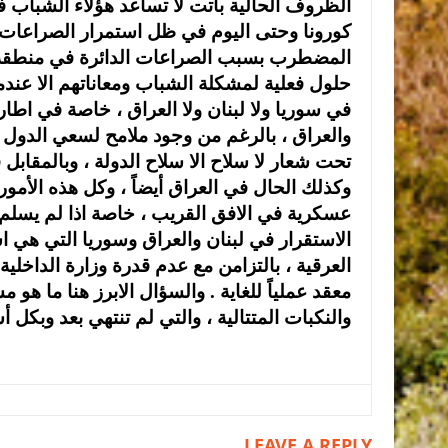
الظروف الحالية باتت لا تساعد هؤلاء الشباب ف
كورونا وحتى اليوم في ظل استمرار الصراعات وا
المضطرب بسبب الصراعات الدائرة في منطقة ا
حلول فعلية لمشكلة الشباب ومعاناتهم الا عندما
في سوريا ولا لبنان ولا العراق ، خاصة في اطار 
والعراق ، بالرغم من وجود ملامح لسعي الدول 
تحت شعار لا سلاح الا سلاح الدولة ، وبالمقابل
وكذلك الحال في العراق أيضاً ، وكل هذه الأمو
عسكرية في الافق القريب ، خاصة اذا لم يسلم س
الاستقرار في لبنان والعراق وسوريا التي هي ا
العرقية ، بالتزامن مع عدم قدرة وزارة الداخلي
معقد عملياً للغاية . والسؤال الابرز هنا ما
والنكبات المتتالية ، والتي لم تنتهي بعد وبكل 
LEAVE A REPLY