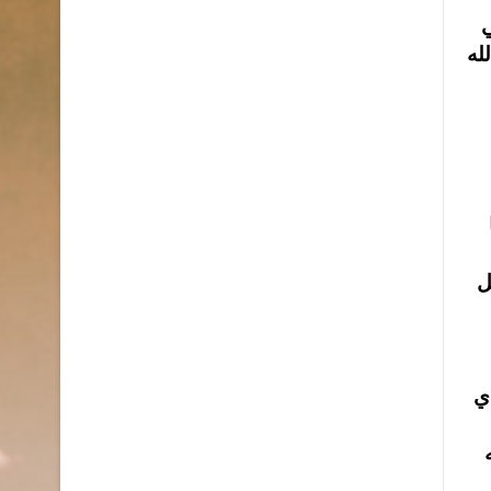
ام 2006م والتي
له
ل
ي
ه