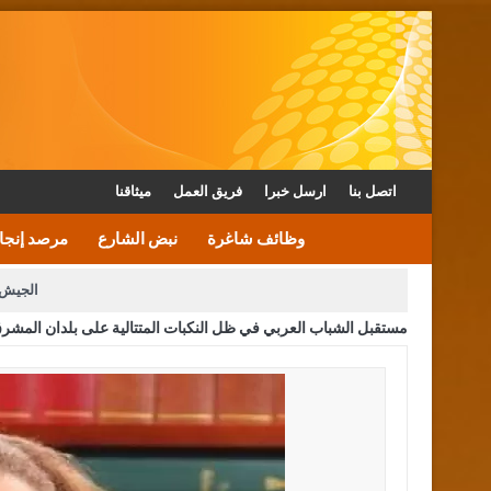
اتصل بنا
ارسل خبرا
فريق العمل
ميثاقنا
وظائف شاغرة
نبض الشارع
مرصد إنجا
الجيش 
مستقبل الشباب العربي في ظل النكبات المتتالية على بلدان المشر
الأمن يتلف 16 مليون حبة كبتاجون و1480 كغم مواد مخدرة
القاضي يلتقي رؤساء تحرير الصح
الملك يتلقى اتصالا هاتفيا من العاهل البحريني