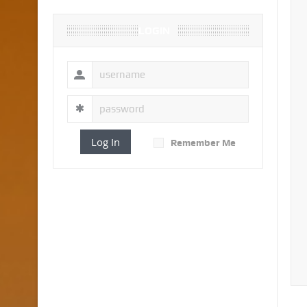
LOGIN
Log In
Remember Me