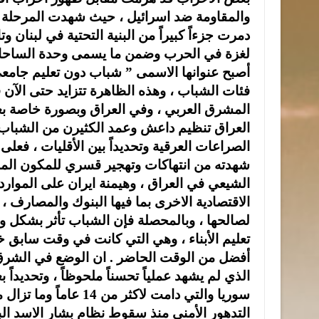
دمرت جزءاً كبيراً من البنية التحتية في لبنان و
لغزة في الحرب وضمن ما يسمى وحدة الساحات ،
أصبح عنوانها الاسمى ” شباب دون تعليم جامعي
فئات الشباب ، وهذه الظاهرة تتزايد حتى الآن 
المشرق العربي ، وفي العراق وبصورة خاصة 
العراق تنظيم داعش وعمد الكثيرن من الشباب
الصراعات العرقية وتحديداً بين الأقليات ، فع
شهدته من انتهاكات وتهجير قسري للمكون المس
الشيعي في العراق ، وهيمنة ايران على الموارد
الاقتصادية الاخرى بما فيها البنوك والمصارف ،
لصالحها ، وبالمحصلة فإن الشباب تأثر بشكل و
تعليم الأبناء ، وهي التي كانت في وقت سابق 
أفضل من الوقت الحاضر . ان الوضع في الشرق
الذي لم يشهد عملياً تحسناً ملحوظاً ، وتحديداً
سوريا والتي دامت لاك
التدهور الأمني منذ سقوط نظام بشار الاسد الب