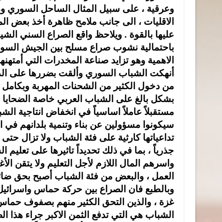
وعرقية ، على سبيل المثال الساحل السوري وم
الاقليات ، الى جانب ملامح ظاهرة أخذ بعض ال
عليها بالقوة . ويلاحظ واقع الصراع السني الشيع
باحتمالية نشوب صراع مسلح بين الجيش السوري 
الاهمية وهو تزايد صناعة المخدرات التي أمتهن
أنهكت الشباب السوري وألقت بضررها على الدول
من دخول الكثير من الشحنات المهربة وبكامل أ
بشكل بالغ على الشباب العربي خاصة الضحايا ا
مستقبلاً عاملاً اساسياً في انخفاض انتاجية ال
سيكونوا مسؤولين عن بناء وتنمية بلدانهم في
تداعياتها كارثية على فئة الشباب ولا تزال حتى 
جذرياً ، بما في ذلك تحديداً تاثيرها على تعليم 
واسرهم المال اللازم لأجل التعليم ولا يتقن 
العمل ، والبعض من فئة الشباب أصبح بحق ضائ
وبالطبع فان الصراع بين حركة حماس واسرائيل
غزة ، والذين التحق الكثير منهم بصفوف حماس
الشباب هي التي تدفع الثمن الاكبر جراء هذا ا