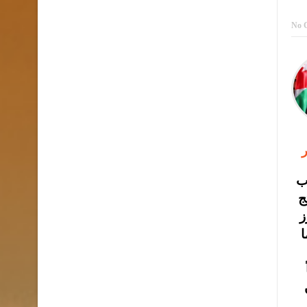
No 
ر
ب
ج
ز
ا