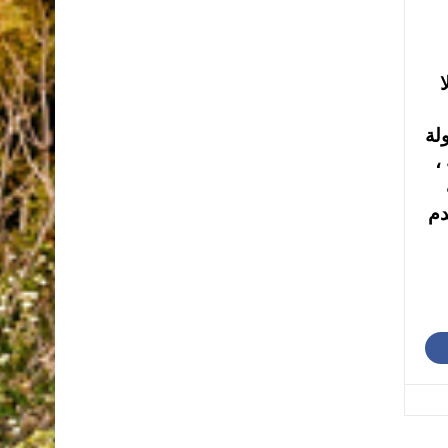
ا
لة
،
دم