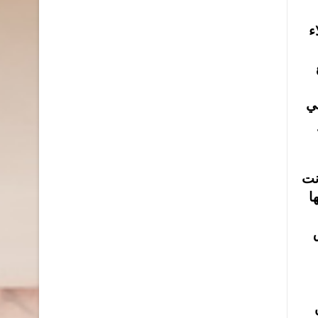
ء
ني
نت
ا