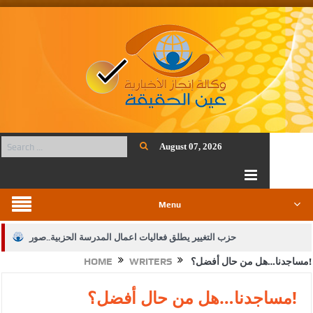
August 07, 2026
Menu
حزب التغيير يطلق فعاليات اعمال المدرسة الحزبية..صور
مساجدنا…هل من حال أفضل؟!
WRITERS
HOME
الجيش يفتح باب التجنيد لحملة البكالوريوس في الحقوق والقانون
بيان اجتماع عمّان:دعم الوصاية الهاشمية التاريخية على المقدسات
مساجدنا…هل من حال أفضل؟!