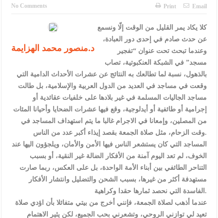
الإسلامية والمسيحية
No Comments
Print
Email
الأمن يتلف 16 مليون حبة كبتاجون و1480 كغم مواد مخدرة
كلا يكاد يمر القليل من الوقت إلّا ونسمع
عن حدث صادم في إحدى دور العبادة،
النواب يقر مشروع تعديل قانون الملكية العقارية
د.منصور محمد الهزايمة
وعندما تبحث تحت عنوان “تفجير
القاضي يلتقي رؤساء تحرير الصحف اليومية ويؤكد حرص مجلس النواب
مسجد” في الشبكة العنكبوتية، تصاب
بالذهول، نسبة لما تطالعك به النتائج عن عشرات الأحداث الدامية التي
على شراكة فاعلة مع الإعلام
وقعت في مساجد في العديد من الدول العربية والإسلامية، بل طالت
دعوة المكلفين بخدمة العلم (الدفعة الثالثة) إلى مراجعة منصة خدمة
مساجد الجاليات المسلمة في غير بلادها على خلفيات عقائدية أو
إجرامية أو طائفية أو أيدلوجية، وقع فيها عشرات الضحايا وأحيانا المئات
العلم
من المصلين، وإمعانا في الاجرام غالبا ما يتم استهداف المساجد في
الملك يلتقي مجموعة من رفاق السلاح
وقت الزحام، مثل صلاة الجمعة بقصد إيذاء أكبر عدد من الناس.
المساجد التي كان يستشعر الناس فيها الأمن والأمان، ويلجؤون اليها عند
الملك يتلقى اتصالا هاتفيا من العاهل البحريني
الخوف، لم تعد اليوم آمنة من الأفكار الضالة غير النقية، أو بسبب
التناحر الطائفي بين أبناء الأمة الواحدة، بل على العكس، ربما صارت
القاضي محمود أحمد فريحات.. مبارك ومزيدا من التوفيق
مستهدفة أكثر من غيرها، بسبب الشحن والتضليل وانتشار الأفكار
الفاسدة التي نحصد ثمارها حقدا وكراهية.
عندما أذهب لصلاة الجمعة، فإنني أخرج من بيتي متفائلا بأن اؤدي صلاة
تعيد لي توازني الروحي، وتشعرني بحب الجميع، لكن يثير الاهتمام