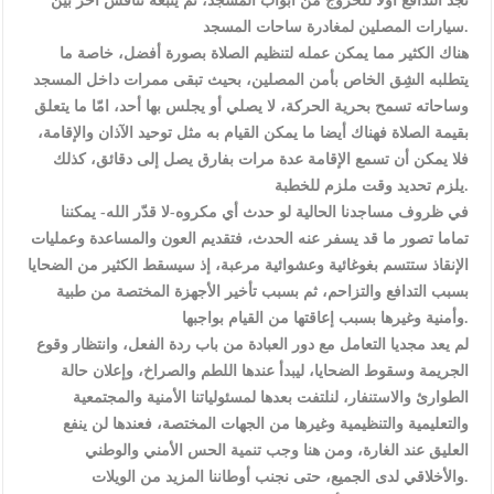
نجد التدافع أولا للخروج من أبواب المسجد، ثم يتبعه تنافس أخر بين
سيارات المصلين لمغادرة ساحات المسجد.
هناك الكثير مما يمكن عمله لتنظيم الصلاة بصورة أفضل، خاصة ما
يتطلبه الشِق الخاص بأمن المصلين، بحيث تبقى ممرات داخل المسجد
وساحاته تسمح بحرية الحركة، لا يصلي أو يجلس بها أحد، امّا ما يتعلق
بقيمة الصلاة فهناك أيضا ما يمكن القيام به مثل توحيد الآذان والإقامة،
فلا يمكن أن تسمع الإقامة عدة مرات بفارق يصل إلى دقائق، كذلك
يلزم تحديد وقت ملزم للخطبة.
في ظروف مساجدنا الحالية لو حدث أي مكروه-لا قدّر الله- يمكننا
تماما تصور ما قد يسفر عنه الحدث، فتقديم العون والمساعدة وعمليات
الإنقاذ ستتسم بغوغائية وعشوائية مرعبة، إذ سيسقط الكثير من الضحايا
بسبب التدافع والتزاحم، ثم بسبب تأخير الأجهزة المختصة من طبية
وأمنية وغيرها بسبب إعاقتها من القيام بواجبها.
لم يعد مجديا التعامل مع دور العبادة من باب ردة الفعل، وانتظار وقوع
الجريمة وسقوط الضحايا، ليبدأ عندها اللطم والصراخ، وإعلان حالة
الطوارئ والاستنفار، لنلتفت بعدها لمسئولياتنا الأمنية والمجتمعية
والتعليمية والتنظيمية وغيرها من الجهات المختصة، فعندها لن ينفع
العليق عند الغارة، ومن هنا وجب تنمية الحس الأمني والوطني
والأخلاقي لدى الجميع، حتى نجنب أوطاننا المزيد من الويلات.