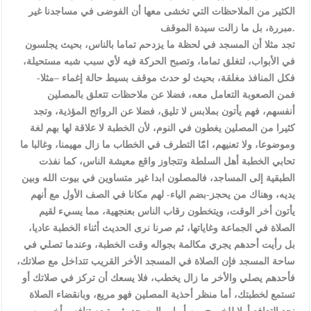
الكثير من الملاحظات التي تخشى معها أن الفوضى في مساجدنا غير
مبررة، بل ما زالت سيدة الموقف.
تجد مثلا أن المسجد في لحظة ما يزدحم تماما بالناس، بحيث يجلسون
في الأبواب، لتغلق تماما، وتصبح الحركة فيه لأي سبب شبه مستحيلة،
فكل المنافذ مغلقة، بحيث لو حدث موقف بسيط حالة إغماء –مثلا-
فمن الصعوبة التعامل معه، فضلا عن ملاحظات تتعلق بالمصلين
أنفسهم، فهم يأتون بملابس لا تليق، فضلا عن الروائح المؤذية، وتجد
كثيرا من المصلين يغطون في النوم، لأن الخطبة لا علاقة لها بهم لغة
وموضوعا، ولا تعنيهم، امّا التطرف في الخطاب ما زال مهيمنا، وغالبا ما
تحابي الخطبة أهل السلطة وتتجاوز واقع معيشة الناس، كما نفذت
الطبقية إلى المساجد، فالمصلون ابدا غير متساوين في بيوت الله وبين
يديه، وهناك من يحجز-بضم الياء- لهم مكانا في الصف الأول مع أنهم
يأتون أخر الوقت، ويتخطون رقاب الناس بعنجهية، مما يسيء لقيم
الصلاة في الجماعة وغاياتها، ثم صرنا نرى الحديث أثناء الخطبة عاديا،
بل رأيت أحدهم يجري مكالمة بجواله وقت الخطبة، وعندما تصلي في
ساحة المسجد فإن الصلاة في المسجد الأخر القريب تتداخل مع صلاتك،
فأحدهم يصلي والأخر ما زال يخطب، فلا يسعك أن تركز في صلاتك أو
تستمع لخطبتك، أما منظر أحذية المصلين فهو مريع، وبانقضاء الصلاة