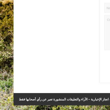
نجاز الإخبارية – الآراء والتعليقات المنشورة تعبر عن رأي أصحابها فقط