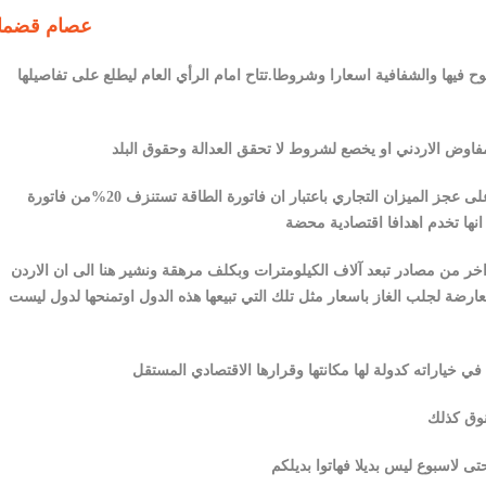
عصام قضما
ح فيها والشفافية اسعارا وشروطا.تتاح امام الرأي العام ليطلع على تفاصيلها
ما يهمني ايضا ان تنعكس في اسعارها على فاتورة المواطن وعلى عجز الميزان التجاري باعتبار ان فاتورة الطاقة تستنزف 20%من فاتورة
بعض جلبه بالبواخر من مصادر تبعد آلاف الكيلومترات وبكلف مرهقة ونشير هنا الى ان الاردن
ضة لجلب الغاز باسعار مثل تلك التي تبيعها هذه الدول اوتمنحها لدول ليست