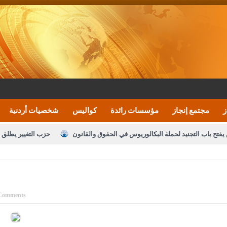
ز
مجتمع إنجاز
مؤسسات رائدة
كواليس
شخصيات أردنية
يفتح باب التجنيد لحملة البكالوريوس في الحقوق والقانون
حزب التغيير يطلق 
بيان اجتماع عمّان:دعم الوصاية الهاشمية التاريخي
ف اليومية ويؤكد حرص مجلس النواب على شراكة فاعلة مع الإعلام
النواب يقر
الملك يلتقي مجموعة من رفاق السلاح
دعوة المكلفين بخدمة العلم (الدفعة 
Comments
القاضي محمود أحمد