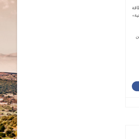
اقة
ية»
ن