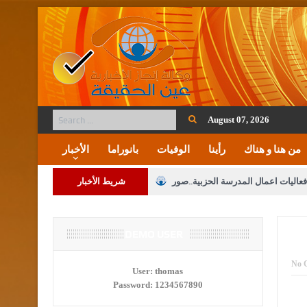
August 07, 2026
من هنا و هناك
رأينا
الوفيات
بانوراما
الأخبار
فعاليات اعمال المدرسة الحزبية..صور
شريط الأخبار
ة على المقدسات الإسلامية والمسيحية
 مشروع تعديل قانون الملكية العقارية
DEMO USER
الثالثة) إلى مراجعة منصة خدمة العلم
No 
User:
thomas
Password:
1234567890
 فريحات.. مبارك ومزيدا من التوفيق