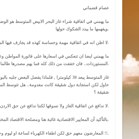
عصام قضماني
ما يهمني في اتفاقية شراء غاز البحر الابيض المتوسط هو الوضو
ويفهمها ما يبدد الشكوك حولها.
لا اظن انه في اتفاقية مهمة وحساسة كهذه قد يجازف فيها المفاوض الاردني او يخصع لشروط لا تحقق العدالة وحقوق البلد.
المستوردات.. فان خففت من ذلك كله فما يهم مصدرها طالما انها تخدم اهدافا اقتصادية محضة.
غاز المتوسط يبعد 30 كيلومترا , فلماذا يفضل ال
حاول لكن استجابة دول شقيقة كانت معدومة.. هل تتوسط المعار
شقيقة ؟
لا ندافع عن اتفاقية الغاز ولا نسوقها لكننا ندافع عن حق الاردن في خياراته كدولة لها مكانتها وقرارها الاقتصادي المستقل.
بالتأكيد أن المعايير الاقتصادية غائبة هنا ومصلحة الاقتصاد المخنوق كذلك.
المعارضون معهم حق لكن اطفاء الكهرباء لساعة او ليوم وحتى لاسبوع ليس بديلا فهاتوا بديلكم !!.