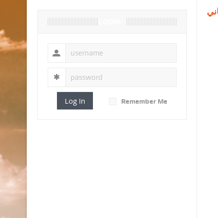
ني
LOGIN
Log In
Remember Me