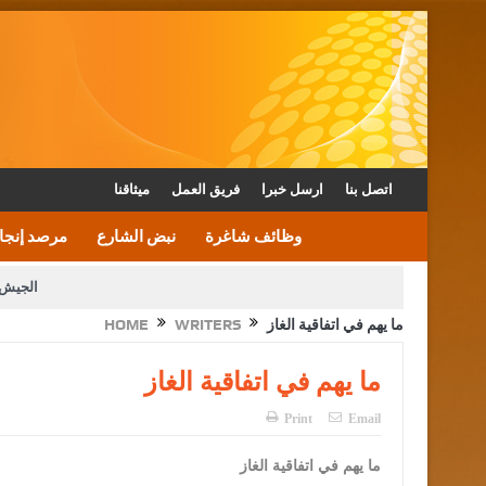
اتصل بنا
ارسل خبرا
فريق العمل
ميثاقنا
وظائف شاغرة
نبض الشارع
مرصد إنجا
الجيش 
ما يهم في اتفاقية الغاز
WRITERS
HOME
الأمن يتلف 16 مليون حبة كبتاجون و1480 كغم مواد مخدرة
القاضي يلتقي رؤساء تحرير الصح
ما يهم في اتفاقية الغاز
الملك يتلقى اتصالا هاتفيا من العاهل البحريني
Print
Email
ما يهم في اتفاقية الغاز