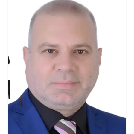
الإسلامية والمسيحية
الأمن يتلف 16 مليون حبة كبتاجون و1480 كغم مواد مخدرة
النواب يقر مشروع تعديل قانون الملكية العقارية
القاضي يلتقي رؤساء تحرير الصحف اليومية ويؤكد حرص مجلس النواب
على شراكة فاعلة مع الإعلام
دعوة المكلفين بخدمة العلم (الدفعة الثالثة) إلى مراجعة منصة خدمة
العلم
الملك يلتقي مجموعة من رفاق السلاح
الملك يتلقى اتصالا هاتفيا من العاهل البحريني
القاضي محمود أحمد فريحات.. مبارك ومزيدا من التوفيق