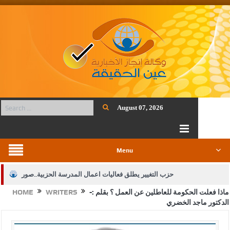
August 07, 2026
Menu
حزب التغيير يطلق فعاليات اعمال المدرسة الحزبية..صور
ماذا فعلت الحكومة للعاطلين عن العمل ؟ بقلم :-
WRITERS
HOME
الجيش يفتح باب التجنيد لحملة البكالوريوس في الحقوق والقانون
الدكتور ماجد الخضري
بيان اجتماع عمّان:دعم الوصاية الهاشمية التاريخية على المقدسات