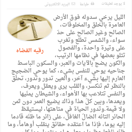
بين التعيين والإعفاء في رئاسة مجلس إدارة شركة كهرباء المملكة…
لا يوجد تعليقات
طباعة
البريد الالكترونى
من يجيب؟
الليل يرخي سدوله فوق الأرض
العامرة بالخلق والمخلوقات،
مدير مهرجان جرش.. نهج ميداني يؤمن بلغة الحوار والشراكة
الصالح وغير الصالح على حدّ
سواء، والشمس تطلع وتغرب
على وتيرة واحدة، والفصول
رقيه القضاه
تتلو بعضها في نظامها الرتيب،
والكون يضج بالآيات والعبر، والسكون الباسط
جناحيه يوحي للنفس بشيء، كما يوحي الضجيج
العارم إليها بشيء آخر، والعين تدور وتدور، تحلّق
بالنظر ثم تنكسر، والقلب يرى ويعقل ويعرف،
والنفس تتلاعب بها الأهواء، والشيطان يمنّيها
ويعدها، وبين كلّ هذا وذاك يضيع العمر دون ثمن
ولا قيمة.وتدور الحياة في متاهتها، ليستيقظ
الحائر التائه الضالّ الغافل، على زائر ما ظنّه قادما
إليه يوما، فإذا ما اعتقده حقائق ينقلب أوهاماً، وما