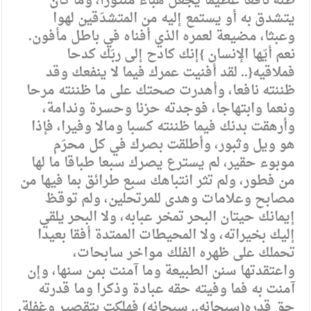
ظنّه نافعا عظيما يجعل هباء منثورا، وما كان
يتشدق به أو يستمع إليه من المتشدّقين لهوا
وعبثا، مضيعة لعمره الذي أفناه في باطل مأفون.
نعم أيّها الإنسان }إنك كادح إلى ربّك كدحا
فملاقيه{.. لقد أفنيت عمرك فيما لا ينفعك وقد
ظننته نافعا، وأهدرت صحتك على ما ظننته مرحا
ونعما وابتهاجا، فوجدته حزنا وحسرة وندامة،
وأرهقت بدنك فيما ظننته كسبا ومالا وفيرا، فإذا
هو ويل وثبور، وأطلقت بصرك في كل محرّم
موبوء حقير، لم يسترع يصرك سبعا طباقا ما لها
من فطور، ولم تثر انتباهك سبع طرائق بما فيها من
مصابح وعلامات وهدى للمرتحلين، ولم توقظ
إيمانك حيتان البحر تمخر عبابه، ولا البحر يلقي
إليك بخيراته، ولا المحيطات الممتدة أفقا بعيدا
تحملك على ظهره الفلك مواخر سابحات،
واعتقدتها سنن الطبيعة وما آمنت بمن سنها، وإن
آمنت به فما وفيته حقه عبادة وذكرا وما قدرته
حق قدره(سبحانه.. سبحانه) فهلكت بتقصير وغفلة.