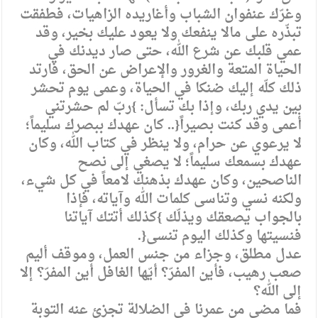
وغرّك عنفوان الشباب وأغاريده الزاهيات، فطفقت
تبذّره على مالا ينفعك ولا يعود عليك بخير، وقد
عمي قلبك عن شرع الله، حتى صار ديدنك في
الحياة المتعة والغرور والإعراض عن الحق، فارتد
ذلك كلّه إليك ضنكا في الحياة، وعمى يوم تحشر
بين يدي ربك، وإذا بك تسأل: }ربّ لم حشرتني
أعمى وقد كنت بصيراً{.. كان عهدك ببصرك سليماً؛
لا يرعوي عن حرام، ولا ينظر في كتاب الله، وكان
عهدك بسمعك سليماً؛ لا يصغي إلى نصح
الناصحين، وكان عهدك بذهنك لامعاً في كل شيء،
ولكنه نسي وتناسى كلمات الله وآياته، فإذا
بالجواب يصعقك ويذلّك }كذلك أتتك آياتنا
فنسيتها وكذلك اليوم تنسى{.
عدل مطلق، وجزاء من جنس العمل، وموقف أليم
صعب رهيب، فأين المفرّ؟ أيّها الغافل أين المفرّ؟ إلا
إلى الله؟
فما مضى من عمرنا في الضلالة تجزئ عنه التوبة