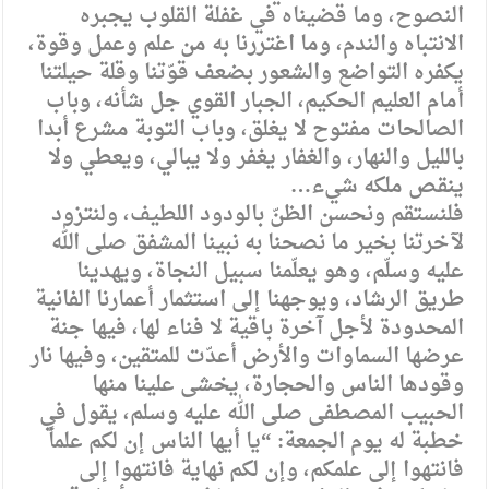
النصوح، وما قضيناه في غفلة القلوب يجبره
الانتباه والندم، وما اغتررنا به من علم وعمل وقوة،
يكفره التواضع والشعور بضعف قوّتنا وقلة حيلتنا
أمام العليم الحكيم، الجبار القوي جل شأنه، وباب
الصالحات مفتوح لا يغلق، وباب التوبة مشرع أبدا
بالليل والنهار، والغفار يغفر ولا يبالي، ويعطي ولا
ينقص ملكه شيء…
فلنستقم ونحسن الظنّ بالودود اللطيف، ولنتزود
لآخرتنا بخير ما نصحنا به نبينا المشفق صلى الله
عليه وسلّم، وهو يعلّمنا سبيل النجاة، ويهدينا
طريق الرشاد، ويوجهنا إلى استثمار أعمارنا الفانية
المحدودة لأجل آخرة باقية لا فناء لها، فيها جنة
عرضها السماوات والأرض أعدّت للمتقين، وفيها نار
وقودها الناس والحجارة، يخشى علينا منها
الحبيب المصطفى صلى الله عليه وسلم، يقول في
خطبة له يوم الجمعة: “يا أيها الناس إن لكم علماً
فانتهوا إلى علمكم، وإن لكم نهاية فانتهوا إلى