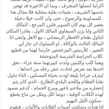
اكراما لنسلها المشرف ، وبما ان الاخيرة قد تهجن
جنسها الشريف ، بجينات بغلية مجتلبة فلا مجال هنا
للمساومة والرضوخ ، حتى وان كانت خيلا دخيلة .
بعصر كل يوم كان السوبر فايزر المزعج ، المالك
الثاني وابا يزن السبعاوي المالك الاول ، يغادرا المكان
لتناول طعام الافطار الرمضاني ، مع الاهل وابقى انا
المالك الثالث بالوكالة ، او المملوك ان جاز لي
التعبير ، للأرنبتين المزعجتين حارسا لهما من قطيع
كلاب الحراسة الشرسة المتوحشة.
وهما كلب وكلبتين ولدت كبيرتهما ستة جراء ، نفق
احدها بعد تعرض لحادث عض رجله من احداها ،
لينزف جراحا بليغة اودت بحياة المسكين ، اثناء تناول
بقايا العظام واللحم البلدي الطازج ، الذي كان يتم
إحضاره من ملاحم ناعور ومرج الحمام ، كدعم صمود
لهذه الكلاب الوفية ، دونما كلل وملل من نباح يقطع
سكون الليل البهيم .
اذا هدأت وسكنت أصوات القلابات والأليات ، فتقوم