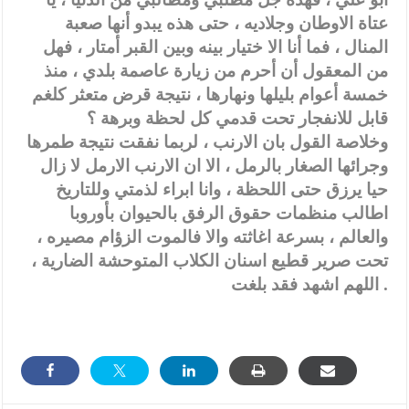
عتاة الاوطان وجلاديه ، حتى هذه يبدو أنها صعبة
المنال ، فما أنا الا ختيار بينه وبين القبر أمتار ، فهل
من المعقول أن أحرم من زيارة عاصمة بلدي ، منذ
خمسة أعوام بليلها ونهارها ، نتيجة قرض متعثر كلغم
قابل للانفجار تحت قدمي كل لحظة وبرهة ؟
وخلاصة القول بان الارنب ، لربما نفقت نتيجة طمرها
وجرائها الصغار بالرمل ، الا ان الارنب الارمل لا زال
حيا يرزق حتى اللحظة ، وانا ابراء لذمتي وللتاريخ
اطالب منظمات حقوق الرفق بالحيوان بأوروبا
والعالم ، بسرعة اغاثته والا فالموت الزؤام مصيره ،
تحت صرير قطيع اسنان الكلاب المتوحشة الضارية ،
اللهم اشهد فقد بلغت .