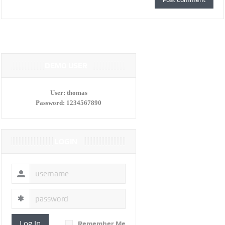
DEMO USER
User:
thomas
Password:
1234567890
LOGIN
Log In
Remember Me