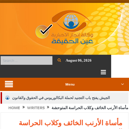
August 06, 2026
Menu
الجيش يفتح باب التجنيد لحملة البكالوريوس في الحقوق والقانون
مأساة الأرنب الخائف وكلاب الحراسة المتوحشة
WRITERS
HOME
بيان اجتماع عمّان:دعم الوصاية الهاشمية التاريخية على المقدسات
الإسلامية والمسيحية
مأساة الأرنب الخائف وكلاب الحراسة