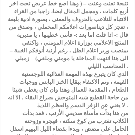
نتيجة تعنت وعنت – ( وهنا اضع خط عريض تحت اخر
أربع كلمات ، ومجمل المقال ايضا، راجيا من القراء
الانتباه للتلاعب بالحروف والمعنى ، بصورة ادبية بليغة
، تعجز كل ديناصورات اعلامكم المخملي ، وصدق من
قال :- اذا قلت اما بعد :- فأنني خطيبها ، يا مديرية
المنتج الاعلامي بوزارة اعلام المومني ، واكتفي
بمنصب وزير اعلام الظل ، رغم أرنبة أنوفكم الغبية –
الى هنا انتهت المداخلة يا مومني وملقي) – زميلي
المحاسب الليلي .
الذي كان يتبرع بهذه المهمة الغذائية اللوجستية
القيمة ، وتم الاكتفاء ببقايا الخبز اليابس ووجبات
الطعام ، المقدمة للعمال وهذا وان كان يغطي شيئا
من حاجة القطيع شبه المتوحش بصراع البقاء ، الا انه
لا يغني عن الزفر الدسم والعظم اللذيذ .
من هنا بدأت مأساة صديقي الأرنب ، فقد بدأت
الكلاب تقترب من كوخ سكنه ، فهجره وزوجته
الحامل على مضض ، وبدءا بقضاء الليل البهيم اسفل