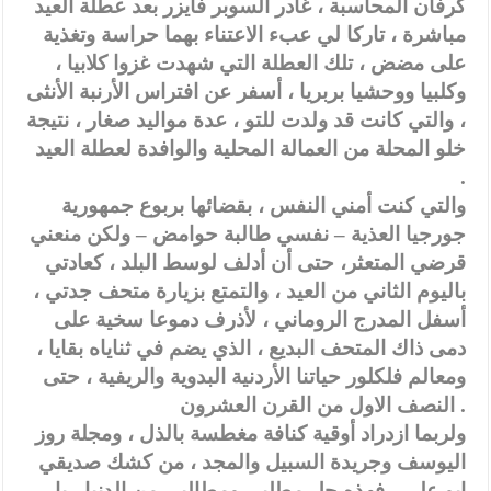
كرفان المحاسبة ، غادر السوبر فايزر بعد عطلة العيد
مباشرة ، تاركا لي عبء الاعتناء بهما حراسة وتغذية
على مضض ، تلك العطلة التي شهدت غزوا كلابيا ،
وكلبيا ووحشيا بربريا ، أسفر عن افتراس الأرنبة الأنثى
، والتي كانت قد ولدت للتو ، عدة مواليد صغار ، نتيجة
خلو المحلة من العمالة المحلية والوافدة لعطلة العيد
.
والتي كنت أمني النفس ، بقضائها بربوع جمهورية
جورجيا العذية – نفسي طالبة حوامض – ولكن منعني
قرضي المتعثر، حتى أن أدلف لوسط البلد ، كعادتي
باليوم الثاني من العيد ، والتمتع بزيارة متحف جدتي ،
أسفل المدرج الروماني ، لأذرف دموعا سخية على
دمى ذاك المتحف البديع ، الذي يضم في ثناياه بقايا ،
ومعالم فلكلور حياتنا الأردنية البدوية والريفية ، حتى
النصف الاول من القرن العشرون .
ولربما ازدراد أوقية كنافة مغطسة بالذل ، ومجلة روز
اليوسف وجريدة السبيل والمجد ، من كشك صديقي
ابو علي ، فهذه جل مطلبي ومطالبي من الدنيا ، يا