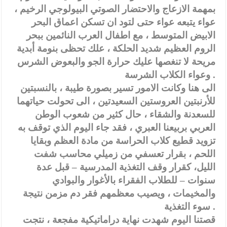
بمهمة الازعاج والاحتضار الصوتي البيولوجي الرخيم ،
عواء يتبعه عواء حتى لتود ان تسكن اعماق البحر
الابيض المتوسط ، مع اطفال العرب النائمين ببحر
الروم العظيم شديد الحلكة ، علك تحظى بنومة أبدية
مريحة لا تنغصها عليك حرارة الجو والبعوض الشرس
وعواء الكلاب الشرسة .
الى هنا وكانت الامور تسير بصورة طيبة ، بالنسبتين
للأرنبتين العروستين السعيدتين ، الى تحولت حياتهما
للسعدنة والشقاء ، حال كثير من شعوب الوطن
العربي بربيعنا العبري ، فقد جاء اليوم الذي توقف به
تزويد قطيع كلاب الحراسة من مادة العظم وبقايا
اللحم ، بقرار تعسفي من زميلي محاسب شفت
الليل، كقرار وقف التغذية المدرسية – قبل عدة
سنوات – للطلاب الفقراء بالأغوار والبوادي
والمخيمات ، ويصيب معظمهم فقر دم مزمن نتيجة
سوء التغذية .
قصتنا اليوم شهدت نهاية دراماتيكية مفجعة ، نتجت