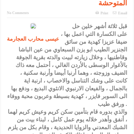
المتوحشة
الأمن يتلف 16 مليون حبة كبتاجون و1480 كغم مواد مخدرة
النواب يقر مشروع تعديل قانون الملكية العقارية
No Comments
Print
Email
القاضي يلتقي رؤساء تحرير الصحف اليومية ويؤكد حرص مجلس النواب
قبل ثلاثة أشهر خلين حل
على الكسارة التي اعمل بها ،
على شراكة فاعلة مع الإعلام
عيسى محارب العجارمة
ضيفا عزيزا كهدية من سائق
دعوة المكلفين بخدمة العلم (الدفعة الثالثة) إلى مراجعة منصة خدمة
الجنزير الطيب ابو يزن السبعاوي من عين الباشا
وقاطنيها ، وخلال زيارته لبيت والدته بقرية الجوفة
العلم
بالأغوار الوسطى بالأردن الغالي ، أحتمل معه ذاك
الملك يلتقي مجموعة من رفاق السلاح
الضيف وزوجته ، وهما أرنبا أبيضا وأرنبة سكنية ،
كانت على وشك التناسل والاخصاب ، ارنبة اية
الملك يتلقى اتصالا هاتفيا من العاهل البحريني
بالجمال ، والفيعان الارنبوي الانثوي البديع ، ودفع بها
القاضي محمود أحمد فريحات.. مبارك ومزيدا من التوفيق
الى السوبر فايزر ، كهدية بسيطة وعربون محبة ووفاء
ورفق طيب .
عارف بيك فريحات.. مبارك وبكم تزهو المناصب
والذي بدوره قام بتأمين سكن كريم وعيش كريم لهما
، أنفق وأهدر خلاله يوم عمل كامل ، لبناء بيت من
الشبك المعدني والزوايا الحديدية ، وقام بكل من يلزم