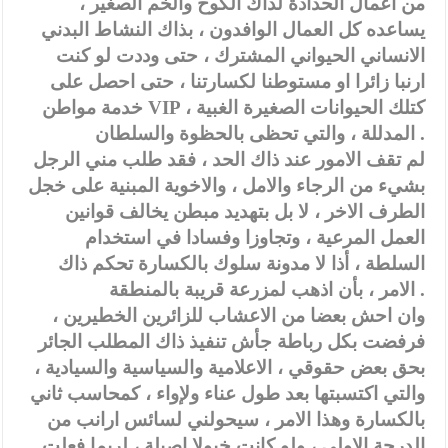
من اعمال الحدادة لذاك الكوخ والخم الصغير ،
يساعده كل العمال الوافدون ، بذاك النشاط البدني
الانساني الحيواني المشترك ، حتى وددت لو كنت
ارنبا زائرا او مستوطنا لكسارتنا ، حتى احصل على
خدمة مواطن VIP ، كتلك الحيوانات الصغيرة الغبية
المدللة ، والتي تحظى بالحظوة والسلطان .
لم تقف الامور عند ذاك الحد ، فقد طلب مني الرجل
بشيء من الرجاء والامل ، والاخوية المبنية على خجل
الطرف الاخر ، لا بل بتهديد مبطن يخالف قوانين
العمل المرعية ، وتجاوزا وفسادا في استخدام
السلطة ، أذا لا مدونة سلوك بالكسارة تحكم ذاك
الامر ، بأن اذهب لمزرعة قريبة بالمنطقة .
وان احش بعضا من الاعشاب للزائرين الخطيرين ،
فرفضت بكل رباطة جأش تنفيذ ذاك المطلب الجائر
بحق بعض حقوقي ، الاعلامية والسياسية والسيادية ،
والتي اكتسبتها بعد طول عناء ولإواء ، كمحاسب ثاني
بالكسارة وهذا الامر ، سيحولني لسائس ارانب من
الدرجة الاولى ، ولو كانت خيولا اصيلة ، لربما فعلت