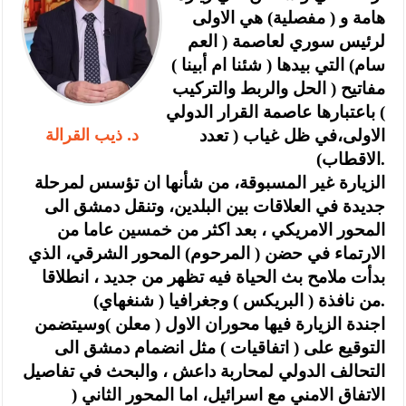
هامة و ( مفصلية) هي الاولى
لرئيس سوري لعاصمة ( العم
سام) التي بيدها ( شئنا ام أبينا )
مفاتيح ( الحل والربط والتركيب
) باعتبارها عاصمة القرار الدولي
د. ذيب القرالة
الاولى،في ظل غياب ( تعدد
الاقطاب).
الزيارة غير المسبوقة، من شأنها ان تؤسس لمرحلة
جديدة في العلاقات بين البلدين، وتنقل دمشق الى
المحور الامريكي ، بعد اكثر من خمسين عاما من
الارتماء في حضن ( المرحوم) المحور الشرقي، الذي
بدأت ملامح بث الحياة فيه تظهر من جديد ، انطلاقا
من نافذة ( البريكس ) وجغرافيا ( شنغهاي).
اجندة الزيارة فيها محوران الاول ( معلن )وسيتضمن
التوقيع على ( اتفاقيات ) مثل انضمام دمشق الى
التحالف الدولي لمحاربة داعش ، والبحث في تفاصيل
الاتفاق الامني مع اسرائيل، اما المحور الثاني (