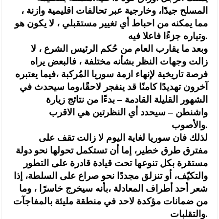
المسلح جيدًا، وخارجية عبر تحالفات اقليمية وازنة ،
مما يمكنه من احباط أي تغيير مستقبلي ، لا يكون هو
وتياره جزءًا فاعلا فيه.
وبعد ما يقارب العام من حُكم الرئيس الشرع ، لا
زالت وجهات النظر بشأنه مختلفة ، فالبعض يراه
فرصة تاريخية لإنهاء ازمة سوريا المُركبة ،فيما يعتبره
آخرون تهديدًا كامنًا قد ينفجر لاحقًا،وما سيحدث في
الشهور القليلة القادمة – بدءًا من نتائج زيارة
واشنطن – سيحدد أي النظرتين هي الاقرب
والأصوب.
لذلك فان سوريا لغاية اليوم لا زالت تقف على
مفترق طرق خطير، إما أن تستكمل تحولها نحو دولة
مستقرة بكل تنوعها تحت قيادة قادرة على التطور
والتكيّف، أو تنزلق مجددًا نحو صراع على السلطة، إذا
شعر أحد أطراف المعادلة ،بأنه سيخرج خاسرًا ، وما
من ضمانات مؤكدة لاحد في منطقة مليئة بالمفاجآت
والتقلبات.