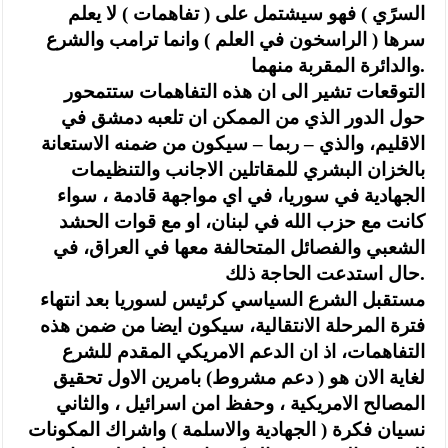
السرًي ) فهو سيشتمل على ( تفاهمات ) لا يعلم
سرها ( الراسخون في العلم ) وانما ترامب والشرع
والدائرة المقربة منهما.
التوقعات تشير الى ان هذه التفاهمات ستتمحور
حول الدور الذي من الممكن ان تلعبه دمشق في
الاقليم، والذي – ربما – سيكون من ضمنه الاستعانة
بالخزان البشري للمقاتلين الاجانب والتنظيمات
الجهادية في سوريا، في اي مواجهة قادمة ، سواء
كانت مع حزب الله في لبنان، او مع قوات الحشد
الشعبي والفصائل المتحالفة معها في العراق، في
حال استدعت الحاجة ذلك.
مستقبل الشرع السياسي كرئيس لسوريا بعد انتهاء
فترة المرحلة الانتقالية، سيكون ايضا من ضمن هذه
التفاهمات، اذ ان الدعم الامريكي المقدم للشرع
لغاية الان هو ( دعم مشروط) بامرين الاول تحقيق
المصالح الامريكية ، وحفظ امن اسرائيل ، والثاني
نسيان فكرة ( الجهادية والاسلمة ) واشراك المكونات