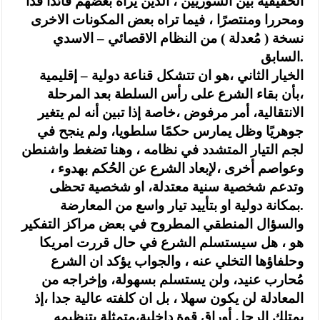
الحقيقية بين السوريين ، الذين يراه بعضهم قائدًا فذا
ومحررا ومنتصرًا ، فيما تراه بعض المكونات الاخرى
نسخة ( مُعدلة ) من النظام الاقصائي – الاسدي
السابق.
الخيار الثاني ،هو ان تتشكل قناعة دولية – إقليمية
،بأن بقاء الشرع على رأس السلطة بعد المرحلة
الانتقالية، أمر مرفوض ،خاصة إذا تبين أنه لم يتغير
جوهريًا وظل يمارس حكمًا سلطويا، ولم ينجح في
لجم التيار المتشدد في نظامه ، وهنا تضغط واشنطن
وعواصم أخرى ،لإبعاد الشرع عن الحُكم بهدوء ،
وتدعم شخصية سنية معتدلة، او شخصية تحظى
بمكانة دولية او بتأييد تيار واسع من المعارضة.
والسؤال المنطقي المطروح في بعض مراكز التفكير
هو ، هل سيستسلم الشرع في حال قررت امريكا
وحلفاؤها التخلي عنه ، والجواب يؤكد ان الشرع
مُحارب عنيد، ولن يستسلم بسهولة، وإخراجه من
المعادلة لن يكون سهلا ، بل ان كلفته عالية جدا ،إذ
يمتلك الرجل أوراق قوة داخلية،متمثلة بتنظيمه