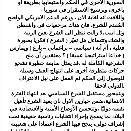
السورية الاخرى في الحكم واستيعابها بطريقة او
باخرى، وترسيخ الاستقرار في سوريا ٠
واللافت انه لغاية الان ، ورغم الدعم الامريكي الواضح
المُقدم للشرع، فان هناك مرجعيات في واشنطن
وتل ابيب،لا زالت تنظر الى الشرع بعين الريبة
والشك،وتتساءل هل تغيّر ( الشرع ) فكريا بصورة
فعلية ، أم أنه ( سياسي – براغماتي – بارع ) ويمارس
( خداعا استراتيجيا عميقا ) ؟ معتقدين أن منح
الشرعية الكاملة له ،قد يمثل سابقة خطيرة تشجع
حركات متطرفة أخرى على انتهاج العنف وسيلة
للوصول إلى الحكم ثم العمل على نيل الاعتراف
الدولي لاحقا.
ويتمحور مستقبل الشرع السياسي بعد انتهاء الفترة
الانتقالية،ضمن خيارين الاول بان يعيد الشرع تأهيل
نفسه دوليًا ،وتتحسن الأوضاع الأمنية والاقتصادية في
البلاد، بما يسمح بإجراء انتخابات رئاسية حقيقية تحت
إشراف دولي، ينجح فيها الشرع اعتمادا على شعبيته