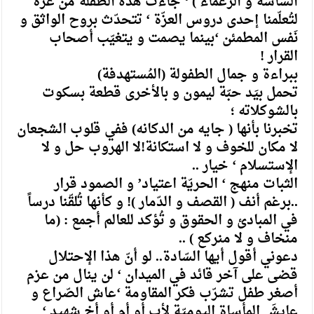
السّاسة و الزّعماء ) ‘ جاءت هذه الطفلة من غزّة
لتُعلّمنا إحدى دروس العزّة ‘ تتحدّث بروح الواثق و
نَفس المطمئن ‘بينما يصمت و يتغيّب أصحاب
القرار !
ببراءة و جمال الطفولة (المُستهدفة)
تحمل بيَد حبّة ليمون و بالأخرى قطعة بسكوت
بالشوكلاته ؛
تخبرنا بأنها ( جايه من الدكانه) ففي قلوب الشجعان
لا مكان للخوف و لا استكانة!لا الهروب حل و لا
الإستسلام ‘ خيار ..
الثبات منهج ‘ الحريّة اعتياد’ و الصمود قرار
..برغم أنف ( القصف و الدّمار )! و كأنها تُلقّنا درساً
في المبادئ و الحقوق و تُؤكد للعالم أجمع : (ما
منخاف و لا منركع ) ..
دعوني أقول أيها السّادة.. لو أنّ هذا الإحتلال
قضى على آخر قائد في الميدان ‘ لن ينال من عزم
أصغر طفل تشرّب فكر المقاومة ‘عاش الصّراع و
عايشَ المأساة اليوميّة لأب أو أم أو أخ شهيد ‘