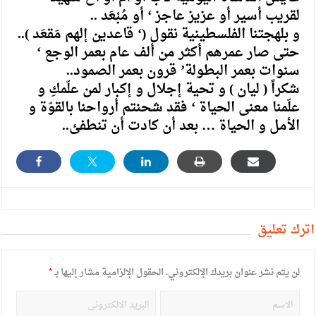
لقريب أسير أو عزيز عاجز ‘ أو مُبْعَد ..
و بلهجتنا الفلسطينية نقول (‘ قاعدين إلهم مَقعَد )..
حتى صار عمرهم أكثر من ألف عام بعمر الوجع ‘
سنوات بعمر البطولة’ قرون بعمر الصمود..
شكراً ( ليان ) و تحية إجلال و إكبار لمن علّمكِ و
علّمنا معنى الحياة ‘ فقد شحنتم أرواحنا بالقوّة و
الأمل و الحياة … بعد أن كادت أن تنطفئ..
أترك تعليق
لن يتم نشر عنوان بريدك الإلكتروني.
الحقول الإلزامية مشار إليها بـ
*