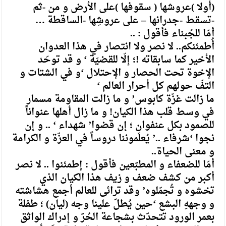
(أولا )عروشها ( سقوفها )على الأرض و من -ثم
-تسقط -جدرانها – على عروشِها -الساقطة …
أمّا للجُبناء فأقول : ..
أُطمئنكم.. لا نصر ولا انتصار في هذا العدوان
الأخير كما سابقاته !؛ إلّا للقضيّة ‘ و قد توحّد
الإخوة تحت الحصار و الإحتلال ‘و في الشتات و
التفّ حولهم كل أحرار العالم ‘
ما زالت غزّة كابوس’ و ما زالت المقاومة مسمار
في وسط قلب هذا الكيان! و ما زال أهلها عنواناً
للصمود بكل عنفوان ؛ إن قضوا’ شهداء ‘ .. و إن
نجوا ‘شرفاء ..’ يُعلّموننا دروساً في العزّة و الكرامة
و معنى الحياة..
أمّا للضعفاء و المطبّعين فأقول : إطمئنوا .. لا نصر
أكبر من كشف ضعف و زيف هذا الكيان الذي
تخشوه و تُجمّلوه’ وقد ترائى للعالم أجمع هشاشته
و وجههِ البشع ‘حين يُطلّ علينا وجه (ليان) ؛ طفلة
بعمر الورود تتحدّث بشجاعة الحُرّ و إدراك الواثق