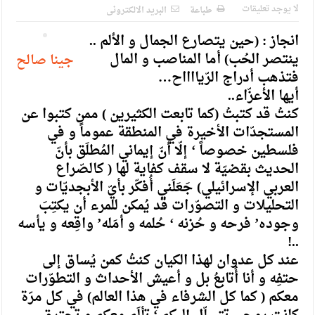
الإسلامية والمسيحية
لا يوجد تعليقات
طباعة
البريد الالكترونى
الأمن يتلف 16 مليون حبة كبتاجون و1480 كغم مواد مخدرة
انجاز : (حين يتصارع الجمال و الألم ..
ينتصر الحُب) أما المناصب و المال
النواب يقر مشروع تعديل قانون الملكية العقارية
جينا صالح
فتذهب أدراج الرّيااااح…
القاضي يلتقي رؤساء تحرير الصحف اليومية ويؤكد حرص مجلس
أيها الأعزّاء..
النواب على شراكة فاعلة مع الإعلام
كنتُ قد كتبتُ (كما تابعت الكثيرين ) ممن كتبوا عن
المستجدّات الأخيرة في المنطقة عموماً و في
دعوة المكلفين بخدمة العلم (الدفعة الثالثة) إلى مراجعة منصة خدمة
فلسطين خصوصاً ‘ إلّا أنّ إيماني المُطلَق بأنّ
العلم
الحديث بقضيّة لا سقف كفاية لها ( كالصّراع
العربي الإسرائيلي) جَعَلَني أُفكّر بأيّ الأبجديّات و
الملك يلتقي مجموعة من رفاق السلاح
التحليلات و التصوّرات قد يُمكن للمرء أن يكتِبَ
الملك يتلقى اتصالا هاتفيا من العاهل البحريني
وجوده’ فرحه و حُزنه ‘ حُلمه و أمَله’ واقِعه و يأسه
..!
القاضي محمود أحمد فريحات.. مبارك ومزيدا من التوفيق
عند كل عدوان لهذا الكيان كنتُ كمن يُساق إلى
حتفِه و أنا أُتابعُ بل و أعيش الأحداث و التطوّرات
معكم ( كما كل الشرفاء في هذا العالم) في كل مرّة