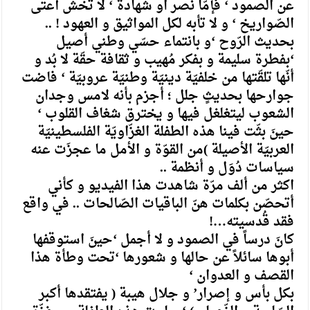
عن الصمود ‘ فإمّا نصر او شهادة ‘ لا تخشَ أعتى
الصّواريخ ‘ و لا تأبه لكل المواثيق و العهود ! ..
بحديث الرّوح ‘و بانتماء حسّي وطني أصيل
‘بفطرة سليمة و بفكر مُهيب و ثقافة حقّة لا بُد و
أنّها تلقّتها من خلفيّة دينيّة وطنيّة عروبيّة ‘ فاضت
جوارحها بحديثٍ جلل ؛ أجزم بأنه لامس وجدان
الشعوب ليتغلغل فيها و يخترق شغاف القلوب ‘
حينَ بثّت فينا هذه الطفلة الغزّاويّة الفلسطينيّة
العربيّة الأصيلة )من القوّة و الأمل ما عجزَت عنه
سياسات دُوَل و أنظمة ..
اكثر من ألف مرّة شاهدت هذا الفيديو و كأني
أتحصّن بكلمات هنّ الباقيات الصّالحات .. في واقع
فقد قُدسيته…!
كانَ درساً في الصمود و لا أجمل ‘حينَ استوقفها
أبوها سائلاً عن حالها و شعورها ‘تحت وطأة هذا
القصف و العدوان ‘
بكل بأس و إصرار’ و جلال هيبة ( يفتقدها أكبر