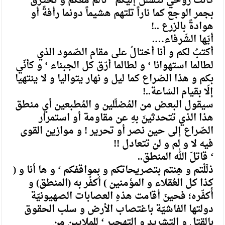
كانت روحي تتسلّل إليكم ‘ تألَم معكم و تحترق
بجمر الوجع كما ناراً تلتهم هشيماً دونما رأفةً أو
هوادةً بالزرع ..!
أيّها الشّرفاء….
أكتبُ لكم و أنا أختالُ على مقام الصّمود الذي
لطالما استهوانا ‘ و لطالما أرّق كل الجبناء ‘ و كأنّي
بكم و هذا الصّراع كما ليل و نهار يتواليا و لا ينتهيا
إلّا بقيام السّاعة..!
سيقول البعض من المُضلّلين و المُطبعين أي منطق
هذا الذي تتحدثينَ بهِ عن مقاومة أو استمرار
الصّراع إلى حين نصر أو تحرير ! و موازين القوى
فيه لا و لم و لن تتعادل !!
‘ قاتلَ الله المنطق..
ذلَلْتم و هِنتم بتصريحاتكم و بمواقفكم ‘ و ها أنا و (
كذا كل العُقلاء و المؤمنين ) أكفُر به (المنطق) و
أُكفّره؛ فحينَ أقامت هذهِ العصابات الصهيونيّة
دولتها الفاشيّة باغتصاب الأرض و سلب الحقوق
بالقتل و التشريد و التهجير ‘ للملايين من