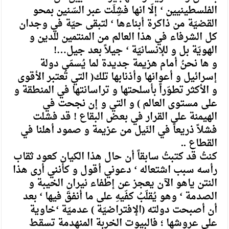
الفلسطينيين ‘ إلّا انها فشِلَت عبر السّنين بمحو
القضيّة من ذاكرة أبناءها ‘ لتبقى حيّة في وجدان
كل الشرفاء في هذا العالم من المنتمين للدين و
الهويّة بل و للإنسانيّة ‘ جيلاً بعد جيل…!
و ها نحنُ أمام هزيمة جديدة لما يُسمّى دولة
إسرائيل و أعوانها وأذنابها تلك( التي تُعتبر الأقوى
و الأكثر تطوّراً بأسلحتها و تراسانتها في المنطقة و
على مستوى العالم ) و التي و إن نجحت في
الهيمنة على القرار في بعض البقاع ! قد فشلت
فشلاً ذريعاً في النَيل من عزيمة و صمود أهلنا في
القطاع ..
كنتُ قد كتبتُ سابقاً أن حال هذا الكيان كعود ثقاب
رأسه سبب اشتعاله ‘ دعوني أقول و كأنني أرى هذا
النتن ياهو الآن يعجز عن إطفاء نيران الخيبة و
الصدمة ‘ وهو يُقلّبُ كفّيهِ على ما أنفقَ فيها ‘ بعد
أن أصبحت دولته (الإفتراضيّة ) عدميّة ‘خاوية
على عروشها ؛ فالبيوت الخربة المنهدمة تسقط