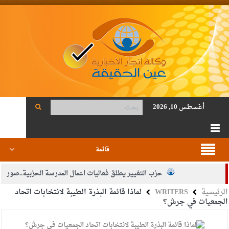
أغسطس 10, 2026
قائمة
حزب التغيير يطلق فعاليات اعمال المدرسة الحزبية..صور
الرئيسية
WRITERS
لماذا قائمة البذرة الطيبة لانتخابات اتحاد
الجيش يفتح باب التجنيد لحملة البكالوريوس في الحقوق والقانون
الجمعيات في جرش؟
بيان اجتماع عمّان:دعم الوصاية الهاشمية التاريخية على المقدسات