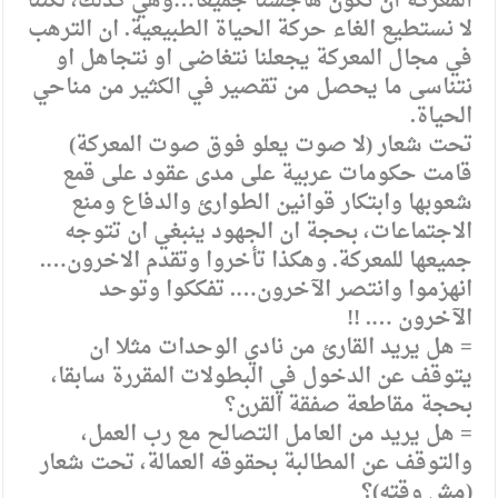
المعركة ان تكون هاجسنا جميعا…وهي كذلك، لكننا
لا نستطيع الغاء حركة الحياة الطبيعية. ان الترهب
في مجال المعركة يجعلنا نتغاضى او نتجاهل او
نتناسى ما يحصل من تقصير في الكثير من مناحي
الحياة.
تحت شعار (لا صوت يعلو فوق صوت المعركة)
قامت حكومات عربية على مدى عقود على قمع
شعوبها وابتكار قوانين الطوارئ والدفاع ومنع
الاجتماعات، بحجة ان الجهود ينبغي ان تتوجه
جميعها للمعركة. وهكذا تأخروا وتقدم الاخرون….
انهزموا وانتصر الآخرون…. تفككوا وتوحد
الآخرون …. !!
= هل يريد القارئ من نادي الوحدات مثلا ان
يتوقف عن الدخول في البطولات المقررة سابقا،
بحجة مقاطعة صفقة القرن؟
= هل يريد من العامل التصالح مع رب العمل،
والتوقف عن المطالبة بحقوقه العمالة، تحت شعار
(مش وقته)؟