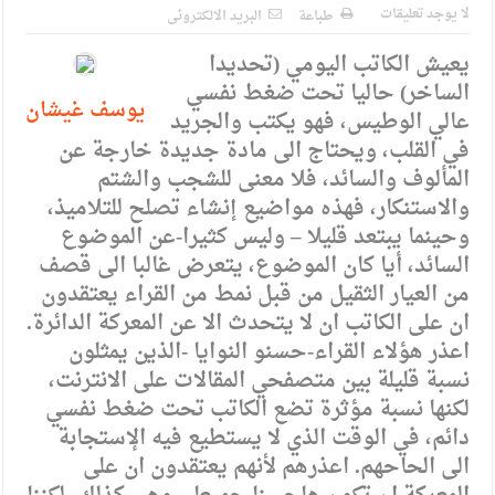
الإسلامية والمسيحية
لا يوجد تعليقات
طباعة
البريد الالكترونى
الأمن يتلف 16 مليون حبة كبتاجون و1480 كغم مواد مخدرة
يعيش الكاتب اليومي (تحديدا
الساخر) حاليا تحت ضغط نفسي
النواب يقر مشروع تعديل قانون الملكية العقارية
يوسف غيشان
عالي الوطيس، فهو يكتب والجريد
القاضي يلتقي رؤساء تحرير الصحف اليومية ويؤكد حرص مجلس
في القلب، ويحتاج الى مادة جديدة خارجة عن
النواب على شراكة فاعلة مع الإعلام
المألوف والسائد، فلا معنى للشجب والشتم
والاستنكار، فهذه مواضيع إنشاء تصلح للتلاميذ،
دعوة المكلفين بخدمة العلم (الدفعة الثالثة) إلى مراجعة منصة خدمة
وحينما يبتعد قليلا – وليس كثيرا-عن الموضوع
العلم
السائد، أيا كان الموضوع، يتعرض غالبا الى قصف
من العيار الثقيل من قبل نمط من القراء يعتقدون
الملك يلتقي مجموعة من رفاق السلاح
ان على الكاتب ان لا يتحدث الا عن المعركة الدائرة.
الملك يتلقى اتصالا هاتفيا من العاهل البحريني
اعذر هؤلاء القراء-حسنو النوايا -الذين يمثلون
نسبة قليلة بين متصفحي المقالات على الانترنت،
القاضي محمود أحمد فريحات.. مبارك ومزيدا من التوفيق
لكنها نسبة مؤثرة تضع الكاتب تحت ضغط نفسي
دائم، في الوقت الذي لا يستطيع فيه الإستجابة
الى الحاحهم. اعذرهم لأنهم يعتقدون ان على