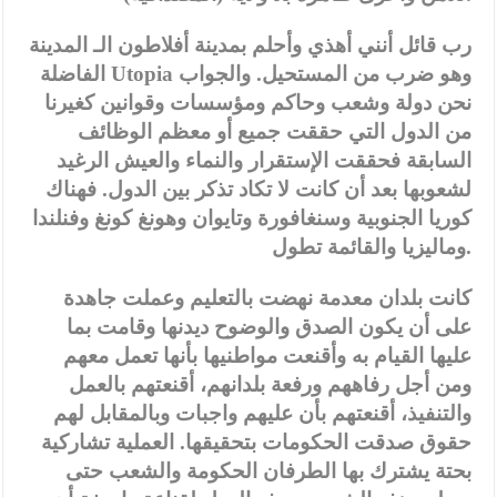
رب قائل أنني أهذي وأحلم بمدينة أفلاطون الـ المدينة
الفاضلة Utopia وهو ضرب من المستحيل. والجواب
نحن دولة وشعب وحاكم ومؤسسات وقوانين كغيرنا
من الدول التي حققت جميع أو معظم الوظائف
السابقة فحققت الإستقرار والنماء والعيش الرغيد
لشعوبها بعد أن كانت لا تكاد تذكر بين الدول. فهناك
كوريا الجنوبية وسنغافورة وتايوان وهونغ كونغ وفنلندا
وماليزيا والقائمة تطول.
كانت بلدان معدمة نهضت بالتعليم وعملت جاهدة
على أن يكون الصدق والوضوح ديدنها وقامت بما
عليها القيام به وأقنعت مواطنيها بأنها تعمل معهم
ومن أجل رفاههم ورفعة بلدانهم، أقنعتهم بالعمل
والتنفيذ، أقنعتهم بأن عليهم واجبات وبالمقابل لهم
حقوق صدقت الحكومات بتحقيقها. العملية تشاركية
بحتة يشترك بها الطرفان الحكومة والشعب حتى