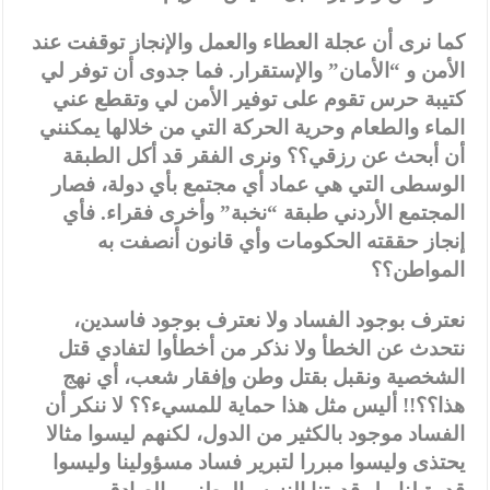
كما نرى أن عجلة العطاء والعمل والإنجاز توقفت عند
الأمن و “الأمان” والإستقرار. فما جدوى أن توفر لي
كتيبة حرس تقوم على توفير الأمن لي وتقطع عني
الماء والطعام وحرية الحركة التي من خلالها يمكنني
أن أبحث عن رزقي؟؟ ونرى الفقر قد أكل الطبقة
الوسطى التي هي عماد أي مجتمع بأي دولة، فصار
المجتمع الأردني طبقة “نخبة” وأخرى فقراء. فأي
إنجاز حققته الحكومات وأي قانون أنصفت به
المواطن؟؟
نعترف بوجود الفساد ولا نعترف بوجود فاسدين،
نتحدث عن الخطأ ولا نذكر من أخطأوا لتفادي قتل
الشخصية ونقبل بقتل وطن وإفقار شعب، أي نهج
هذا؟؟!! أليس مثل هذا حماية للمسيء؟؟ لا ننكر أن
الفساد موجود بالكثير من الدول، لكنهم ليسوا مثالا
يحتذى وليسوا مبررا لتبرير فساد مسؤولينا وليسوا