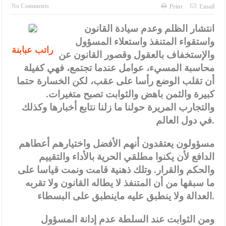
الإسلامية والمسيحية
No Comments
Print
Email
الأمن يتلف 16 مليون حبة كبتاجون و1480 كغم مواد مخدرة
انتشار الظلم وعدم سيادة القانون
واستقواء المتنفذ واستعلاء المسؤول
النواب يقر مشروع تعديل قانون الملكية العقارية
راتب عبابنة
والإستخفاف بالعقول وقصور القانون عن
القاضي يلتقي رؤساء تحرير الصحف اليومية ويؤكد حرص مجلس النواب
محاسبة المسيء، عوامل عندما تجتمع، فهي كفيلة
على شراكة فاعلة مع الإعلام
أن تقلب الوضع رأسا على عقب، لكن الخسارة حتما
كبيرة والثمن باهض والثوابت تصبح متغيرات.
دعوة المكلفين بخدمة العلم (الدفعة الثالثة) إلى مراجعة منصة خدمة
والتجارب المريرة حولنا ما زلنا نتابع أخبارها وكذلك
العلم
في دول العالم.
الملك يلتقي مجموعة من رفاق السلاح
مسؤولون يعتقدون أنهم الأفضل واختيارهم أعطاهم
الدافع لأن يكنوا مطلقي الحرية بالأداء والتقييم
الملك يتلقى اتصالا هاتفيا من العاهل البحريني
والحكم والقرار. وتلك ذهنية قامت ونمت قياسا على
القاضي محمود أحمد فريحات.. مبارك ومزيدا من التوفيق
ما سبقها من أن المتنفذ لا يطاله القانون ولا تقربه
العدالة ولا ينطبق عليه ماينطبق على البسطاء.
ومن الثوابت عند السلطة عدم إدانة المسؤول