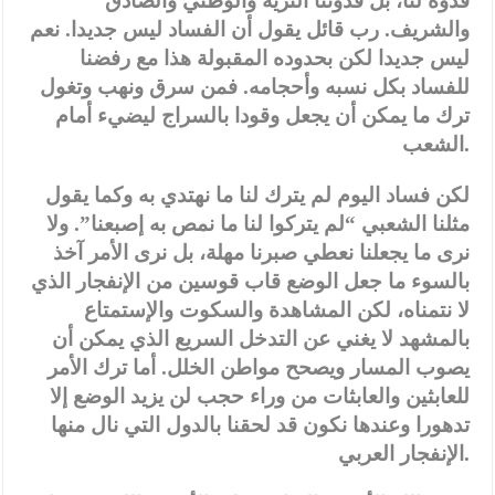
قدوة لنا، بل قدوتنا النزيه والوطني والصادق
والشريف. رب قائل يقول أن الفساد ليس جديدا. نعم
ليس جديدا لكن بحدوده المقبولة هذا مع رفضنا
للفساد بكل نسبه وأحجامه. فمن سرق ونهب وتغول
ترك ما يمكن أن يجعل وقودا بالسراج ليضيء أمام
الشعب.
لكن فساد اليوم لم يترك لنا ما نهتدي به وكما يقول
مثلنا الشعبي “لم يتركوا لنا ما نمص به إصبعنا”. ولا
نرى ما يجعلنا نعطي صبرنا مهلة، بل نرى الأمر آخذ
بالسوء ما جعل الوضع قاب قوسين من الإنفجار الذي
لا نتمناه، لكن المشاهدة والسكوت والإستمتاع
بالمشهد لا يغني عن التدخل السريع الذي يمكن أن
يصوب المسار ويصحح مواطن الخلل. أما ترك الأمر
للعابثين والعابثات من وراء حجب لن يزيد الوضع إلا
تدهورا وعندها نكون قد لحقنا بالدول التي نال منها
الإنفجار العربي.