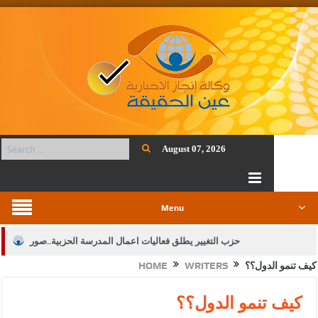
August 07, 2026
Menu
حزب التغيير يطلق فعاليات اعمال المدرسة الحزبية..صور
كيف تنمو الدول؟؟
WRITERS
HOME
الجيش يفتح باب التجنيد لحملة البكالوريوس في الحقوق والقانون
بيان اجتماع عمّان:دعم الوصاية الهاشمية التاريخية على المقدسات
كيف تنمو الدول؟؟