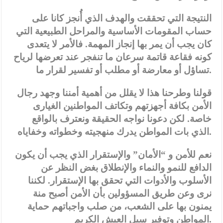
النتيجة التي تحققت والهدف الذي أُنجز كانا على
حساب المقومات الأساسية والمراحل الطبيعية التي
كان يجب أن يمر بها إنجاز المهمة. فالأمر لا يتعدى
كونه فقاعة قاتمة سرعان ما تنفجر عند تعرضها لرياح
تساؤل أو معارضة أو مطلب أو تفسير لقرار ما.
قولنا وطرحنا هذا لا يقلل من أهمية أمننا وجهد رجال
الأمن بكافة أجهزتهم وتكاتف المواطنين الغيارى
خاصة. لكن دعونا نواجه الحقيقة ونعترف بالواقع
الذي بات المواطن يدرك منهجيته وخطواته وخفاياه.
نعم للأمن و “الأمان” والإستقرار الذي يجب أن يكون
الدافع للنمو والنماء والإنطلاق بغض النظر عن
الأسلوب والأدوات التي تحقق بها الإستقرار. لكننا
نرى وعن طريق المسؤولين بأن الأمن أصبح منة
يمنون بها على الشعب، من صلب واجباتهم حماية
المواطن وتوفير سبل العيش الكريم.