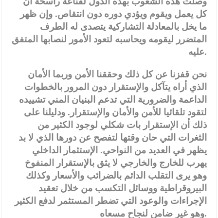
وصلت هذه الشعوب بهذه الدول لقناعة راسخة أن
كل يعمل ويقوم ويؤدي دوره دون انتقاص. وإن ظهر
ما يخل بالمعادلة التشاركية يتصدى له الطرف
المتضرر ليقومه ويحاسبه لتعود الأمور لنصابها المتفق
عليه.
نحن قفزنا عن كل ذلك وحققنا الأمن وربما الأمان
الذي أراه يتآكل والإستقرار دون المرور بالخطوات
الداعمة والضرورية التي تدعم البنيان المني تشييده
لتقود تلقائيا للأمن والأمان والإستقرار. ودليلنا على
ذلك أن الإستقرار بات شكلي لوجود الكثير من
الثغرات التي حان وقتها لتفصح عن دورها الذي لا بد
يظهر في العديد من النواحي. الإستثمار الداخلي
يهرب للخارج والخارجي لا يثق بالإستقرار المنفوخ
وهو يرى التقلب الدائم بالضرائب والأسعار وكذلك
البيروقراطية ووسائل التكسب من خلال تعقيد
الإجراءات والوعود التي تضطر المستثمر لدفع الكثير
وهو غير ضامن لنجاح مسعاه.