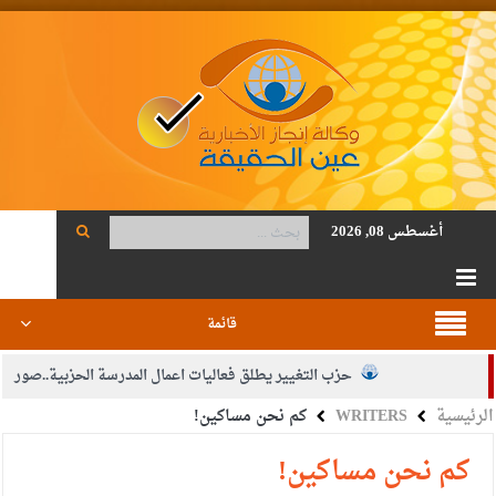
أغسطس 08, 2026
قائمة
حزب التغيير يطلق فعاليات اعمال المدرسة الحزبية..صور
الرئيسية
WRITERS
كم نحن مساكين!
الجيش يفتح باب التجنيد لحملة البكالوريوس في الحقوق والقانون
بيان اجتماع عمّان:دعم الوصاية الهاشمية التاريخية على المقدسات
كم نحن مساكين!