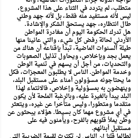
تواجه الدولة جراء التطورات العالمية، وأنه
متطلب، لم يتردد في الثناء على هذا المشروع،
ليس لأنه مستفيد منه فقط، بل لأنه جهد وطني
طال انتظاره، جهد يستحق الشكر والإشادة.
هل تدرك الحكومة اليوم أن مغادرة المواطن
الأردني لحالة رفض كل شيء، والتي عانينا منها
طيلة السنوات الماضية، تبدأ بإقناعه أن هناك من
يعمل بجد وبإخلاص، ويحاول تذليل الصعوبات
والتحديات، من أجل أن يسهم في تنمية الوطن
وخدمة المواطن. الناس لا يطلبون المعجزات، فكل
ما يحتاجونه مسؤولون أمناء على مستقبل البلد،
وينهضون به بمسؤولية وإخلاص، فالانتماء لهذا
البلد يبدأ بالغيرة عليه، وبالرغبة الملحة لأن يكون
متقدما ومتطورا، وليس متأخرا عن غيره، ويتعثر
في أي مشروع مهما كان بسيطا. هؤلاء يبحثون عن
وطن يملأ قلوبهم بالفرح، ويأمنون فيه على
مستقبل أبنائهم.
لطالما قلنا إن الناس لن تكترث لقيمة الضريبة التي