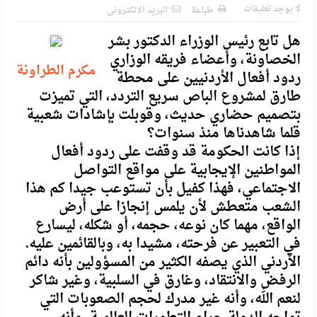
الإسلامية والمسيحية
لا يوجد تعليقات
طباعة
البريد الالكترونى
الأمن يتلف 16 مليون حبة كبتاجون و1480 كغم مواد مخدرة
هل تابع رئيس الوزراء الدكتور بشر
الخصاونة، وأعضاء فريقه الوزاري
النواب يقر مشروع تعديل قانون الملكية العقارية
مكرم الطراونة
ردود أفعال الأردنيين على محطة
القاضي يلتقي رؤساء تحرير الصحف اليومية ويؤكد حرص مجلس
طارق لمشروع الباص سريع التردد، التي تميزت
النواب على شراكة فاعلة مع الإعلام
بتصميم حضاري حديث، وقوبلت بإشادات شعبية
قلما شاهدناها منذ سنوات؟
دعوة المكلفين بخدمة العلم (الدفعة الثالثة) إلى مراجعة منصة خدمة
إذا كانت الحكومة قد وقفت على ردود أفعال
العلم
المواطنين الإيجابية على مواقع التواصل
الاجتماعي، فهذا كفيل بأن تستوعب جيدا كم هذا
الملك يلتقي مجموعة من رفاق السلاح
الشعب متعطش لأن يلمس إنجازا على أرض
الملك يتلقى اتصالا هاتفيا من العاهل البحريني
الواقع، مهما كان نوعه، حجمه، أو شكله، ليسارع
في التعبير عن فرحته، مشيدا به، وبالقائمين عليه.
القاضي محمود أحمد فريحات.. مبارك ومزيدا من التوفيق
الأردني الذي يصفه الكثير من المسؤولين بأنه دائم
الرفض والانتقاد، وغارق في السلبية، وغير شاكر
لنعم الله، وأنه غير مدرك لحجم الصعوبات التي