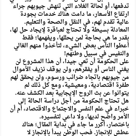
تدفعها، أو لحالة الغلاء التي تنهش جيوبهم جراء
ارتفاع الأسعار، ما دامت هناك خدمات بجودة
عالية تقدم لهم، في النقل والصحة والتعليم.
المعادلة بسيطة ولا تحتاج لعباقرة لإيجاد حل لها،
بقدر ما هي بحاجة لمن يحللها، ويفهمها؛ فقط
أعطوا الناس بعض الشيء، لتأخذوا منهم الغالي
والنفيس في سبيل وطنهم!
على الحكومة أن تعي جيدا، أن هذا المشروع لن
يغني الناس أو يفقرهم، ولن يوقف نزيف الأموال
من جيوبهم باتجاه ضرائب ورسوم، ولن يحقق لهم
طفرة اقتصادية، ومعيشية، ومع كل ذلك لم
يتوانوا عن بث الروح الإيجابية بعد الكشف عنه.
هل تحتاج الحكومة من أجل دراسة الحالة إلى
خبراء في علم النفس والاجتماع والاقتصاد، أم أن
الأمر واضح لديها، ولا داعي لتفسيره.
باختصار، أكرر ما جاء في بداية المقال؛ هناك
عطش للإنجاز. فحب الوطن يبدأ بالإنجاز لا