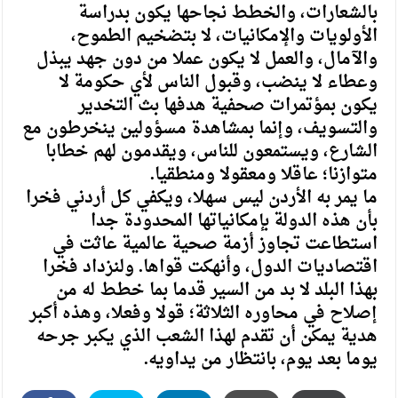
بالشعارات، والخطط نجاحها يكون بدراسة
الأولويات والإمكانيات، لا بتضخيم الطموح،
والآمال، والعمل لا يكون عملا من دون جهد يبذل
وعطاء لا ينضب، وقبول الناس لأي حكومة لا
يكون بمؤتمرات صحفية هدفها بث التخدير
والتسويف، وإنما بمشاهدة مسؤولين ينخرطون مع
الشارع، ويستمعون للناس، ويقدمون لهم خطابا
متوازنا؛ عاقلا ومعقولا ومنطقيا.
ما يمر به الأردن ليس سهلا، ويكفي كل أردني فخرا
بأن هذه الدولة بإمكانياتها المحدودة جدا
استطاعت تجاوز أزمة صحية عالمية عاثت في
اقتصاديات الدول، وأنهكت قواها. ولنزداد فخرا
بهذا البلد لا بد من السير قدما بما خطط له من
إصلاح في محاوره الثلاثة؛ قولا وفعلا، وهذه أكبر
هدية يمكن أن تقدم لهذا الشعب الذي يكبر جرحه
يوما بعد يوم، بانتظار من يداويه.