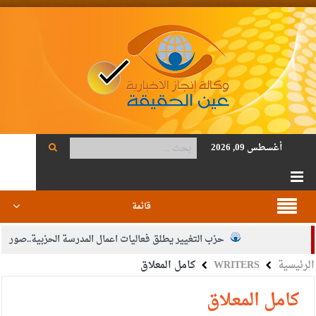
أغسطس 09, 2026
قائمة
حزب التغيير يطلق فعاليات اعمال المدرسة الحزبية..صور
الرئيسية
WRITERS
كامل المعلاق
الجيش يفتح باب التجنيد لحملة البكالوريوس في الحقوق والقانون
بيان اجتماع عمّان:دعم الوصاية الهاشمية التاريخية على المقدسات
كامل المعلاق