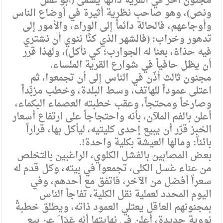
مجنون آخر في القرية ذاتها يسمى (أبو عقل
ونص)، وهو صاحب نظرية أثيرة في أوضاع الناس
وأوجاعهم، فالحالة دائماً إلى الوراء، والأمور إلى
تدهور وخراب: (فالشهر الذي كنَّا ننوي أن نشتري
فيه حذاءً، بعنا له الجوارب؛ كي نأكل)، ولهذا قرر
أن يظل حافياً في شوارع القرية الملساء.
مجنون ثالث أذّن في الناس إلى أن تجمعوا، ثم
اعتلى عموداً للهاتف، وسط البلدة، وخطب مزبِّداً
وصارخاً ومحتجاً، وعقب خطبته العصماء البكماء،
أعلن بالفم الملآن، بأنه واحتجاجاً على ارتفاع أسعار
الخبز قرّر أن يبيع إحدى كليتيه، ليأكل بها، قراراً
بائناً: ومالها العيشة بكلية واحدة!.
بعض المصابين بالفشل الكلوي، الراغبين بالتخلص
من عناء غسل الكلى، تجمعوا في بيته، وكل قدم له
سعراً أفضل من الآخر، فاتفق مع أحدهم، وفي
اليوم المحدد لعملية نقل الكلية، تفاجأ الناس
بمجنونهم العاقل يعتلي العمود ذاته، ويطلق خطبةً
نووية جديدة، أعلن في نهايتها أنه عَدَلَ عن بيع