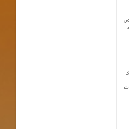
في
ى
ذت