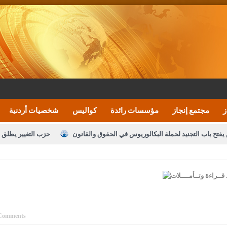
ز
مجتمع إنجاز
مؤسسات رائدة
كواليس
شخصيات أردنية
يفتح باب التجنيد لحملة البكالوريوس في الحقوق والقانون
حزب التغيير يطلق 
بيان اجتماع عمّان:دعم الوصاية الهاشمية التاريخي
ف اليومية ويؤكد حرص مجلس النواب على شراكة فاعلة مع الإعلام
النواب يقر
الملك يلتقي مجموعة من رفاق السلاح
دعوة المكلفين بخدمة العلم (الدفعة 
القاضي محمود أحمد
Comments