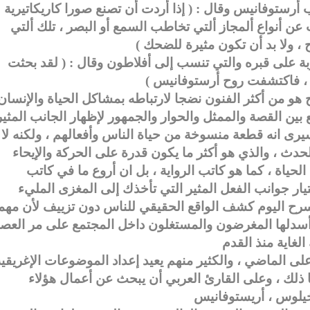
وميديا ) الذي كتبه عام 1968 بالكاتب أرستوفانيس وقال : ( إذا أردت أن تصنع صورا كاريكاتيرية
ن أنواع ألمجاز ألتي تخاطب السمع أو البصر ، تلك ألتي
وبة على قبره والتي تنسب إلى أفلاطون وقال : ( لقد بحثت
ح هو من أكثر الفنون نضجا لارتباطه بمشاكل الحياة والإنسان 
بين القصة والممثل والحوار والجمهور لإظهار الجانب المثير
رى انه قطعة منسوخة من حياة الناس وأفعالهم ، ولكنه لا
لحياة ، كما هو كاتب الرواية ، بل ان أروع ما في كاتب
يار جوانب الفعل المثير التي تأخذك إلى المغزى المليء
مسرح اليوم كشف الواقع الحقيقي للناس دون تزييف لأن مهم
ي أسدلها المغرضون والمستغلون داخل المجتمع على مر العص
على الماضي ، والكثير منهم يعيد إعداد الموضوعات الإغريقي
لك ، وعلى القارئ العربي أن يبحث عن أعمال هؤلاء