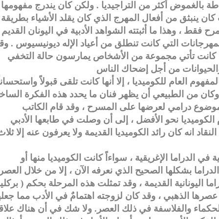
اطة بالغموض أكثر من التراجيديا . ولكن كان يندرج مفهومها
كان ينبثق من أفعال المهرج الذي كان يقلد الأشياء بطريقة
ح فقط ، وهذا ما أثبتته الشواهد الأدبية في اليونان القديم 
مهرجانات التي كانت تنطلق من أعياد الإله ديونيسيوس . وق
 كانت تأتي مجموعة من الأشخاص يمارسون حالة التخفي
مفهوم العام للكوميديا ، إلا أنها كانت تلقى قبولاً واستحساناً
، وكان من الطبيعي أن يظهر فنان ما يحدد هذه الفكرة الساخ
موضوع درامي لعرضها على المسرح ، وقد قام الكاتب
الكوميديا نحو الأفضل ، إلى أن وصلت في طابعها الأدبي
نقاد انه كان رائد الكوميديا القديمة ولا يعرفون عنه إلا ثلاث
 في الدراما الإغريقية ، سواءاً كانت الكوميديا منها أو
الدراما بشكلها الصحيح الذي نعرفه الآن ، إلا من خلال العصر
اما اليونانية القديمة ، وقد تمثلت هذه المرحلة بحكم ( بركل
 عصرها الذهبي ، وقد كان لزوجته اهتمامٌ في الأدب مما جعله
والحكماء والفلاسفة في ذلك العصر. ولا شك في أن هناك علاقة