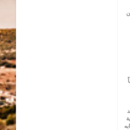
ن
ً
د
ة
به