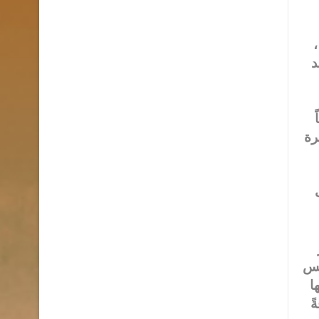
،
د
رة
يس
ا
ً