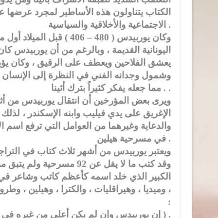
الكتاب يتناولون هذه الأساطير لمجرد عرضها ع
الاجتماعية والأخلاقية والسياسية .
وكان يوربيدس ( 480 – 406
اليونانية القديمة ، وبالرغم من أن يوربيدس كان
يعشق الفلاحين ويعطف على الرقيق ، وكان يؤيد
وشمول وجدانه الفني في النظرة إلى الإنسان . 
. مما جعله يفكر كثيراً بترك أثينا .
ويرى بعض المؤرخين أن انتقال يوربيدس من أثينا
الإغريق على يدي فيليب وابنه الإسكندر ، لذلك
والدعاية وغيرهما من العوامل التي ترفع اسم ال
في مسرحية هيلين .
ويعتبر يوربيدس من أشهر ثلاث كتاب في التراجي
الكبير الذي خلد اسمه كأعظم كاتب وشاعر في
، وميديا ، وهيراقليات ، والكترا ، وهيلين ، و
:
( إن يوربيدس وإن لم يكن أعلى من غيره في القصد ، إلا أنه على رأس الجميع في التراجيديا ) .