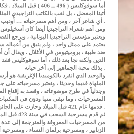
أما سوفوكليس ( 496 ــ 06
أثينا المفضل ، بل لقب بالكاتب التراجيدي المثا
أي شاعر آخر ، ومن أهم مسرحياته … أوديب ملكا ، أوديب في كولونون ، أجاكس ، أنتيجوني .
ويعتبر مؤسس التراجيديا اليونانية ، ويرجع الفض
يعتمد على ممثل واحد ، ولم يتبق من أعماله 
ضد طيبة ، بروميثيوس في الأغلال . ويقال أن
الدين ولكنه نجا بعد ذلك ، أما سوفوكليس فقد 
بذلك محبة الجماهير إلى آخر حياته .
الملهاة قديما وحديثا ، وتعتبر مسرحياته على جانب
وجدلياً في طرح موضوعاته ، وقصد به إقناع ال
المسرحيات ، وما تبقى منها ودوَن في المكتبا
قدمها عام 421 قبل الميلاد وحازت على الجائزة الثانية في ذلك الوقت .
ثم قدم مسرحي
من المسرحيات المعروفة والمترجمة إلى عدة ل
الزنابير ، ومسرحية برلمان النساء ، ومسرحية أه