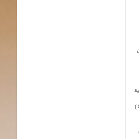
ن
ة
عديدة ، وقد ابتدأ هذا الإبداع عند ظهور الشعر الملحمي الذي كتبه الشاعر الإغريقي هوميروس ( 928 ــ 898 )