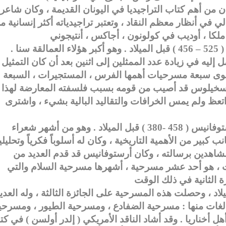
4 ) قبل الميلاد . فكان من أهم كتاب التراجيديا في اليونان القديمة ، وكان شاعر
لي في أنظار معظم النقاد ، وتعتبر تراجيدياته أكثر إنسانية م
ومن أهم شعراء التراجيديا أيضا كان أسخيلوس ( 525 – 456 ) قبل الميلاد . وهو أكبر هؤلاء العمالقة سنا .
ل إليه في زيادة عدد الممثلين إلى اثنين بعد أن كان التمثيل
سوى سبعة مسرحيات أهمها الفرس ، المستجيرات ، السبعة
 أسخيلوس قد أصيب من قومه بسبب فلسفته المعارضة لهذا
اتعظ ولم يمس الخرافات والتقاليد البالية بشيء ، واشترى
والوحيد الذي انفرد بالكوميديا الإغريقية هو أرستوفانيس ( 458 -380 ) قبل الميلاد . وهو من أشهر شعراء
 كبير من الأهمية التاريخية ، وكان له أسلوباً فكرياً وتحليليا
مشاهدين برسالته ، وكان أرستوفانيس قد قدم العديد من
ت ، هو أحد عشر مسرحية ، أشهرها مسرحية السلام والتي
ة السحب في سنة 423 قبل الميلاد ، وحصلت هذه المسرحية على الجائزة الثالثة ، وله العدي
غات منها : مسرحية الضفادع ، ومسرحية الطيور ، ومسرحي
ل أخناريا . وقد أشاد الناقد الأمريكي ( إلدر أولسن ) في كتا