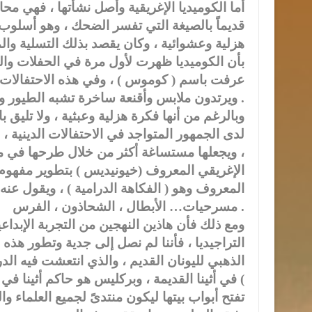
أما الكوميديا الإغريقية وأصل نشأتها ، فهي مح
قديماً بالصيغة التي تفسر الضحك ، وهو أسلوب 
هزلية وعشوائية ، وكان يقصد بذلك التسلية والمر
بأن الكوميديا ظهرت لأول مرة في الحفلات وال
عرفت باسم ( كوموس ) ، وفي هذه الاحتفالات
ويرتدون ملابس وأقنعة ساخرة تشبه الطيور والحيوانات من أجل إضحاك الناس .
وبالرغم من أنها فكرة هزلية وعبثية ، ولا تليق بال
لدى الجمهور المتواجد في الاحتفالات الدينية 
، ويجعلها مستساغة أكثر من خلال طرحها في 
الإغريقي المعروف (خيونيديس ) بتطوير مفهوم 
المعروف وهو ( الفكاهة الدرامية ) ، ويقول عنه ال
مسرحيات… الأبطال ، الشحاذون ، الفرس .
ومع ذلك فأن هاذين النهجين من التجربة الإبداعية
التراجيديا ، فأننا لم نصل إلى جدية وتطور هذه 
الذهبي لليونان القديم ، والذي انتعشت فيه الدر
) في أثينا القديمة ، وبركليس هو حاكم أثينا في
تفتح أبواب بيتها ليكون منتدىً لجميع العلماء 