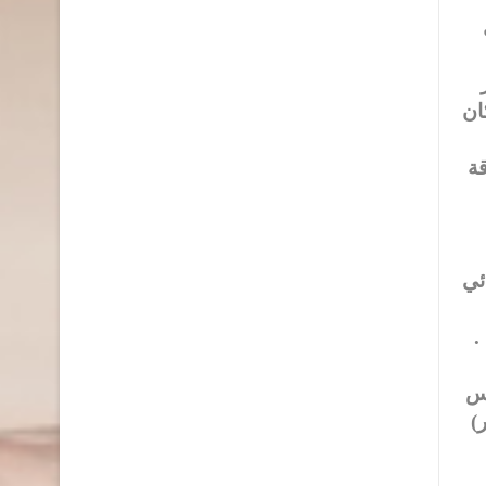
ان
قة
ئي
.
يس
)