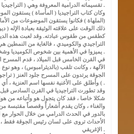
تقسيماته الدرامية المعروفة وهي ( التراجيديا والكوميديا ) .
وكان كتاب التراجيديا ( المأساة ) يستقون الم
(الملهاة ) فكانوا يستقون الموضوعات من الأما
ذلك الوقت على علاقته الوثيقة بعبادة الإله ( د
كطقس من طقوس عبادته. وقد لعبت هذه الديانة د
التراجيدي والكوميدي ، فالغاية من النمطين هي 
يميزوا في الأهمية بين شخوص الكوميديا وشخوص التراجيديا ، فكلاهما يحقق المتعة والفائدة .
في القرن الخامس قبل الميلاد ، قدم المسرح ال
الآلهة ، وكانت تلقب (بالديثرامبوس) ، وهو نوع 
الجوقة يرتدون على المسرح جلود العنز ( تراج
) وأطلق على الأغنية نفسها اسم العنزية ، أي ( تراجوديا ) وهي الأصل في كلمة ( تراجيديا ) .
وقد تطورت التراجيديا في القرن السادس قبل ا
شكلا خاصا ، فقد كان يتجول هو وأتباعه من هواة
والغناء ، وكان يقدم أشعاراً وقصصاً مقتبسة 
بالدور في الحدث الدرامي من خلال الحوار مع ا
الأحداث تروى على لسان رئيس الجوقة فقط ، 
الإغريقي .