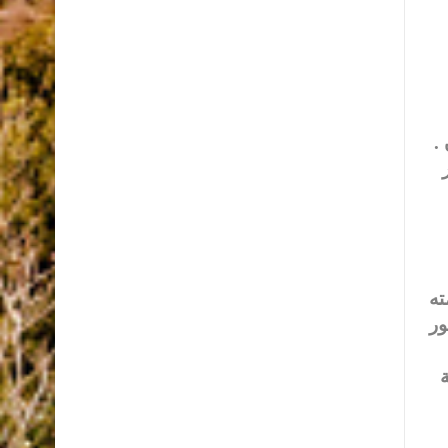
.
ته
ور
ة