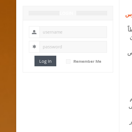
LOGIN
رس
ً
ن
قص
Log In
Remember Me
م
ى
ر