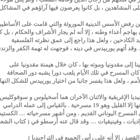
لى المشاهدين ، بل كانوا يعرضون فيها آراؤهم في المشاكل
 ) قبل الميلاد أول من رفض الأسس الدينية الموروثة والتي قامت على الأساطير
 يهاجم أعداء وطنه ، إلا أنه لم يجار الأشراف والحكام ، بل ك
 الكادحين ، ولعل هذا راجع إلى عمق نظرته الفلسفية
وقد أتهم يوربيدس في دينه ، فوجهت له تهمة الكفر والزند
 إلى مقدونيا وموته بها ، كان خلال هيمنة مقدونيا على
 كان المسرح في تلك الأيام يلعب دورا يشبه دور الصحافة
أمم ، ولعل هذا يفسر جانبا من اختيار يوربيدس للشكل النها
ديا الإغريقية والاثنان الآخران هما أسخيلوس و سوفوكليس 
وقد كتب ما لا يقل عن 92 مسرحية ولم يتبق منها إلا القليل وهو 19 مسرحية . بالقياس إلى عمله الدرامي
 المسرح اليوناني القديم . ومن أشهر مسرحياته … الكست
طرواديات ، وفينيقيات … وقد قال عنه أرسطو في ( كتاب الشعر