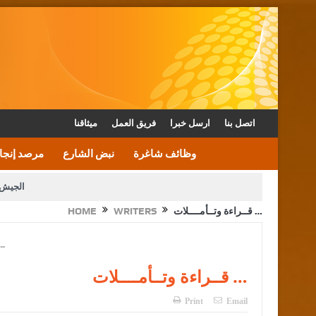
اتصل بنا
ارسل خبرا
فريق العمل
ميثاقنا
وظائف شاغرة
نبض الشارع
مرصد إنجا
الجيش 
قــراءة وتــأمــــلات …
WRITERS
HOME
الأمن يتلف 16 مليون حبة كبتاجون و1480 كغم مواد مخدرة
القاضي يلتقي رؤساء تحرير الصح
الملك يتلقى اتصالا هاتفيا من العاهل البحريني
قــراءة وتــأمــــلات …
Print
Email