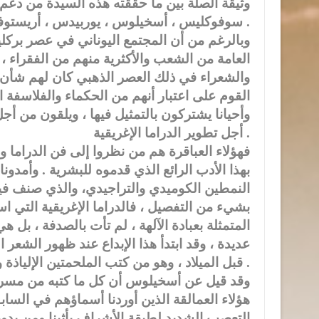
وثيقة الصلة بين ما حققته هذه السيدة من دعم 
سوفوكليس ، أسخيلوس ، يوربيدس ، أريستوفانيس .
وبالرغم من أن المجتمع اليوناني في عصر بركلي
العامة من الشعب والأكثرية منهم من الفقراء ، 
والشعراء في ذلك العصر الذهبي كان لهم شأن و
القوم على اعتبار أنهم من الحكماء والفلاسفة ا
وأحيانا يشتركون بالتمثيل فيها ، ويلقون من أج
أجل تطوير الدراما الإغريقية .
فهؤلاء العباقرة هم من نظروا إلى فن الدراما و
بهذا الأدب الرائع الذي قدموه للبشرية . وأمدون
النمطين الكوميدي والتراجيدي، والذي صنف فيما ب
بشيء من التفصيل ، فالدراما الإغريقية التي 
المتمثلة بعبادة الآلهة ، لم تأت بالصدفة ، ب
قبل الميلاد ، وهو من كتب الملحمتين الإلياذة والأوديسة .
وقد قيل عن أسخيلوس أن كل ما كتبه من مسرحي
هؤلاء العمالقة الذين أوردنا أسماؤهم في السابق 
التعصب الشديد لطبقة الأشراف بأثينا ومن يدو