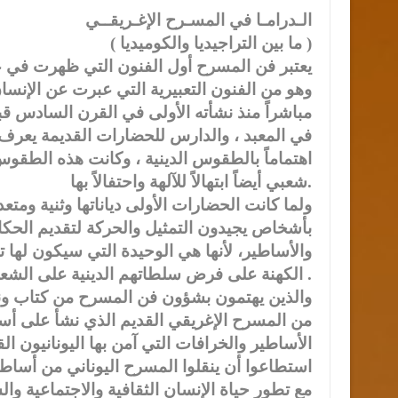
الـدرامـا في المسـرح الإغـريقــي
( ما بين التراجيديا والكوميديا )
يعتبر فن المسرح أول الفنون التي ظهرت في عصر
وهو من الفنون التعبيرية التي عبرت عن الإنسان
مباشراً منذ نشأته الأولى في القرن السادس قبل 
في المعبد ، والدارس للحضارات القديمة يعرف ت
اهتماماً بالطقوس الدينية ، وكانت هذه الطقوس 
شعبي أيضاً ابتهالاً للآلهة واحتفالاً بها.
ولما كانت الحضارات الأولى دياناتها وثنية ومتعد
بأشخاص يجيدون التمثيل والحركة لتقديم الحكايا
والأساطير، لأنها هي الوحيدة التي سيكون له
الكهنة على فرض سلطاتهم الدينية على الشعب .
والذين يهتمون بشؤون فن المسرح من كتاب ونقا
من المسرح الإغريقي القديم الذي نشأ على أسا
الأساطير والخرافات التي آمن بها اليونانيون 
استطاعوا أن ينقلوا المسرح اليوناني من أساطير
مع تطور حياة الإنسان الثقافية والاجتماعية 