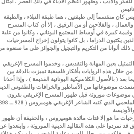
للفكر والأدب ، وظهور أعظم الأدباء في ذلك العصر . أمثال
س كان منقسماً إلى طبقتين ، هما طبقة النبلاء ، والطبقة
والعمال ، والفلاحين أو من الرقيق ، إلا أن كتاب المسرح
قيمة كبيرة في أوساط المجتمع اليوناني ، وكانوا من علية
لذين يكتبون الدراما ، بل كانوا يتولون إخراج المسرحيات
ل ذلك ألوانا من التكريم والتبجيل والجوائز على ما صنعوه م
التمثيل بعين المهابة والتقديس ، وخدموا المسرح الإغريقي
ا من خلال هذه الروايات بأفكار فلسفية تميزت بالدقة بين
عد ( بالأصول الكلاسيكية اليونانية القديمة ) ، وإذا أخذنا
استمدت موضوعاتها من الأساطير والخرافات والطقوس الديني
ل هي موضوعات موروثة قبل ظهور المسرح الإغريقي بقرون
ات ما هو إلا فتات مائدة هوميروس ، والحقيقة أن ظهور
قد تمردوا على هذه التقاليد الدينية الموروثة ، وابتعدوا عن
ر في فلكهم من رجال الدين وعامة الشعب ، ولم يكن هؤلاء