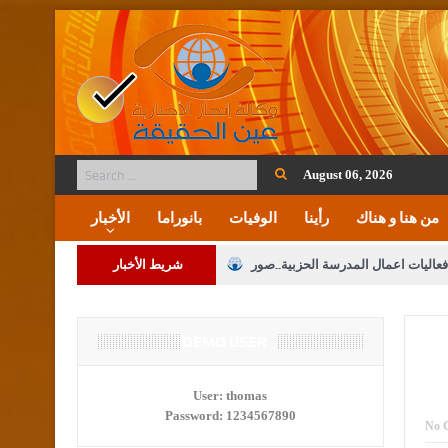
August 06, 2026
من هنا و هناك
رأينا
الوفيات
بانوراما
الأخبار
فعاليات اعمال المدرسة الحزبية..صور
شريط الأخبار
ة على المقدسات الإسلامية والمسيحية
 مشروع تعديل قانون الملكية العقارية
DEMO USER
الثالثة) إلى مراجعة منصة خدمة العلم
User:
thomas
Password:
1234567890
 فريحات.. مبارك ومزيدا من التوفيق
No 