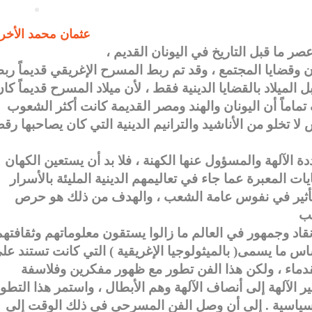
عثمان محمد الأخ
 ما قبل التاريخ في اليونان القديم ،
 وقضايا المجتمع ، وقد تم ربط المسرح الإغريقي قديماً ربطا
الميلاد بالقضايا الدينية فقط ، لأن ميلاد المسرح قديماً كا
ماماً أن اليونان والهند ومصر القديمة كانت أكثر الشعوب
لا تخلو من الأناشيد والترانيم الدينية التي كان يصاحبها ر
دة الآلهة والمسؤول عنها الكهنة ، فلا بد أن يستعين الكهان
ت المعبرة عما جاء في تعاليمهم الدينية المليئة بالأسرار
ا تأثير في نفوس عامة الشعب ، والهدف من ذلك هو حرص
د وجمهور في العالم ما زالوا يستقون معلوماتهم وثقافته
س ما يسمى( بالميثولوجيا الإغريقية ) التي كانت تستند عل
القدماء ، ولكن هذا الفن تطور مع ظهور مفكرين وفلاسفة
 الآلهة إلى أنصاف الآلهة وهم الأبطال ، واستمر هذا التطو
والسياسية . إلى أن وصل الفن المسرحي في ذلك الوقت إلى