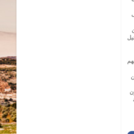
ى
ن
يل
ضا أنهم
ن
ليون