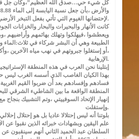
كل شيء حي…صدق الله العظيم”،وكان جل في ع
لإحتضانها الغيوم التي تأتي بفعل التبخر الأرضي ،لتعوض نقص المياه ولتمنح الأرض حياة متجددة.
كانت الأنهار والبحيرات والبحار والخزانات الجو
ويعطشوا ،فيهلكوا وتهلك بهائمهم وأراضيهم ،و
الطبيعة وهي أن البشر شركاء في ثلاث:الماء واله
،أو إستغلوا جبروتهم في نهب مياه الآخرين ،وأ
الإرهابية.
إبتلينا نحن العرب في هذه المنطقة الإستراتيجي
بهذا الكيان الغاصب الذي أسسه الغرب ليس حبا 
فسادهم وإفسادهم بعد أن ضربوا القيم الغربية 
المنطقة الواقعة ما بين الشاطيء الشرقي للب
إنهيار الإتحاد السوفييتي ،وتم التشبيك بنجاح 
وإستقلت.
بلوتنا أنه ليس إحتلالا عاديا بل هو إحتلال إحل
علم اليقين وبشهادات خبرائه الذين نقبوا عن ا
السلطان عبد الحميد الثاني أنهم سينقبون عن 