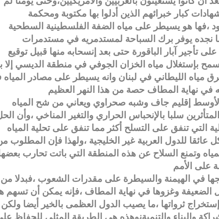
فسهم ،بعد أن كانوا يستعينون بالغربيين والأمريكيين،وحتى يومنا لم
دود ،فها هو يسيطر على مياه الضفة الفلسطينية السطحية
ننا نجده يوفر برك السباحة لمستدمريه في مستدمرات
لى تأجير آبار الباقورة حتى بعد إنسحابه منها قبيل توقيع
نهاية عام 1994،كما أنه لم يسمح بإستغلال مياه الخزان الجوفي في منطقة الديسي إلا 
ق مياه الليطاني في لبنان وانه يسيطر على مصادر المياه 
أوسط إقليم جاف وشبه صحراوي ويعاني من شح المياه
المتأثرين سلبا بالإنحباس الحراري والتغير المناخي ،وأن الح
كل عائقا للدول العربية غير الخليجية ،ولهذا فإن المطلوب م
مياه وتمنع السلاح عن هذه المنطقة التي باتت تحارب بعضها
هجها في الهيمنة والسيطرة على مقدرات الشعوب ،فبدلا من
ول الضعيفة وغزوها في نهاية المطاف ،فإنه يمكن أن تسهم ه
ستخراج ثرواتها ،ما يصيب الدول العظمى بالخير أيضا ولكن
كة والبناء والتنميةنوهذه هي الطريقة المثلى للحفاظ عل