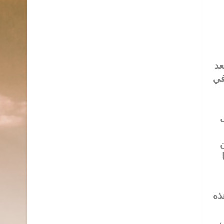
بعد
في
ل
ن
ذه
ى