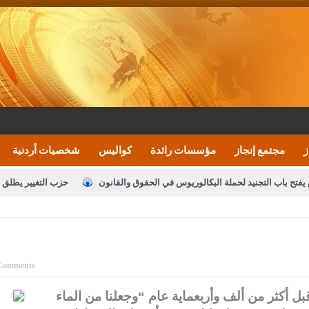
ز
مجتمع إنجاز
مؤسسات رائدة
كواليس
شخصيات أردنية
يفتح باب التجنيد لحملة البكالوريوس في الحقوق والقانون
حزب التغيير يطلق 
بيان اجتماع عمّان:دعم الوصاية الهاشمية التاريخي
ف اليومية ويؤكد حرص مجلس النواب على شراكة فاعلة مع الإعلام
النواب يقر
الملك يلتقي مجموعة من رفاق السلاح
دعوة المكلفين بخدمة العلم (الدفعة 
Comments
القاضي محمود أحمد
ل أكثر من ألف وأربعماية عام “وجعلنا من الماء