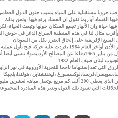
رقب حروبا مستقبلية على المياه بسبب جنون الدول العظم
يها الفساد أو ربما نقول ان الفساد يرتع فيها ،ونحن بذلك
فيها حياة وان الأنهار تجمع السكان حولها وتبعث الحياة ،لك
أقرب مثال لنا في هذه المنطقة الصراع الدائر في حوض الن
المنبع الإفريقية على إلحاق الضرر بكل من السودان
ومصر،ولن ننسى أن هذا الإحتلال سرق مياه نهر الأدن أواخر العام 1964 ،فردت عليه حركة فتح بأول عملية
فدائية لها أسمتها “عملية نفق عيلبون “في الأول من يناير 1965دفاعا عن المصالح الأردنية،ولا ننسى أي
رق التي تعد إستلهاما ناجحا للتجربة الأوروبية في نهر الراي
مسا،سويسرا،فرنسا،لوكسمبورغ ،ليخنتشتاين ،هولندا،بلجيكا
وإيطاليا،لتامين الإستخدام المثل لمياه نهر الراين الذي يغطي 200 ألف كم مربع ،وتصل مياهه لعشرين م
فات التي تسود تلك الدول،وتدير هذه المبادرة المجموعة