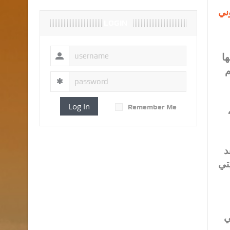
ني
LOGIN
ا
م
Log In
Remember Me
د
تي
ي