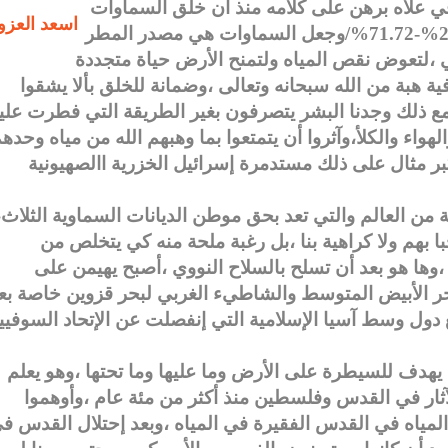
لاه برهن على كلامه منذ أن خلق السماوات
اسعد العزو
والأرض ،بأن جعل نسبة اليابسة إلى الماء 28.88%-71.72%/وجعل السماوات هي مصدر المطر
فية هبة من الله سبحانه وتعالى ،وضمانة للخلق بألا يشقوا
مع ذلك وجدنا البشر يتصرفون بغير الطريقة التي فطرت عليه
واء والكلأ،وآثروا أن يتمتعوا بما وهبهم الله من مياه وحده
كبر مثال على ذلك مستدمرة إسرائيل الخزرية االصهيونية
ة من العالم والتي تعد بحق موطن الديانات السماوية الثلاث،
بهم ولا كراهية بنا ،بل رغبة ملحة منه كي يتخلص من
،وها هو بعد أن تسلح بالسلاح النووي ،أصبح يهيمن على
حر الأبيض المتوسط والشاطيء الغربي لبحر قزوين خاصة بع
مع دول وسط آسيا الإسلامية التي إنفصلت عن الإتحاد السوفيي
الي يهدف للسيطرة على الأرض وما عليها وما تحتها ،وهو يعلم
لآثار في القدس وفلسطين منذ أكثر من مئة عام ،وأوهموا
المياه في القدس الفقيرة في المياه ،وبعد إحتلال القدس ف