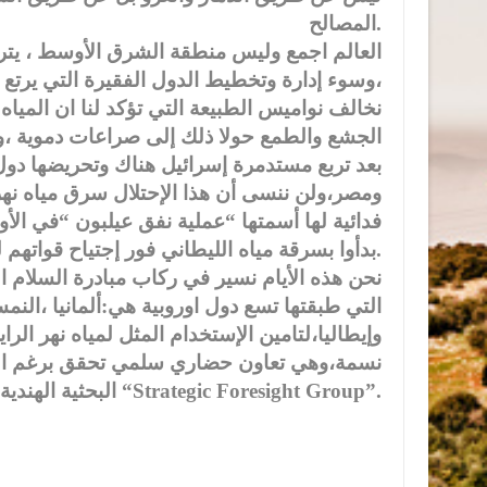
المصالح.
العالم اجمع وليس منطقة الشرق الأوسط ، يت
،وسوء إدارة وتخطيط الدول الفقيرة التي يرتع ف
نخالف نواميس الطبيعة التي تؤكد لنا ان المياه 
الجشع والطمع حولا ذلك إلى صراعات دموية ،و
بعد تربع مستدمرة إسرائيل هناك وتحريضها دول 
بدأوا بسرقة مياه الليطاني فور إجتياح قواتهم لجنوب لبنان صيف العام 1982.
نحن هذه الأيام نسير في ركاب مبادرة السلام الز
التي طبقتها تسع دول اوروبية هي:ألمانيا ،الن
نسمة،وهي تعاون حضاري سلمي تحقق برغم الخلا
البحثية الهندية “Strategic Foresight Group”.