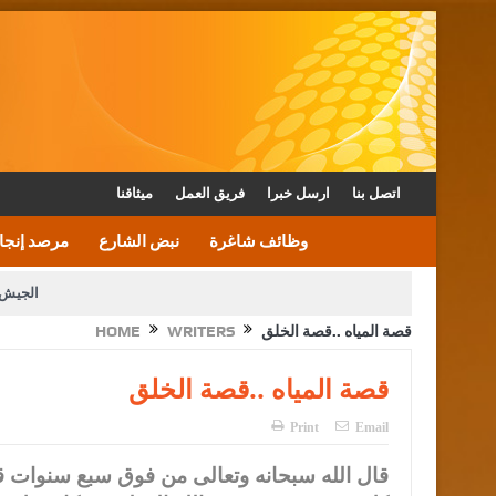
اتصل بنا
ارسل خبرا
فريق العمل
ميثاقنا
وظائف شاغرة
نبض الشارع
مرصد إنجا
الجيش 
قصة المياه ..قصة الخلق
WRITERS
HOME
الأمن يتلف 16 مليون حبة كبتاجون و1480 كغم مواد مخدرة
القاضي يلتقي رؤساء تحرير الصح
قصة المياه ..قصة الخلق
الملك يتلقى اتصالا هاتفيا من العاهل البحريني
Print
Email
قال الله سبحانه وتعالى من فوق سبع سنوات قب