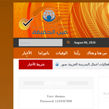
August 06, 2026
من هنا و هناك
رأينا
الوفيات
بانوراما
الأخبار
فعاليات اعمال المدرسة الحزبية..صور
شريط الأخبار
ة على المقدسات الإسلامية والمسيحية
 مشروع تعديل قانون الملكية العقارية
DEMO USER
الثالثة) إلى مراجعة منصة خدمة العلم
No 
User:
thomas
Password:
1234567890
 فريحات.. مبارك ومزيدا من التوفيق