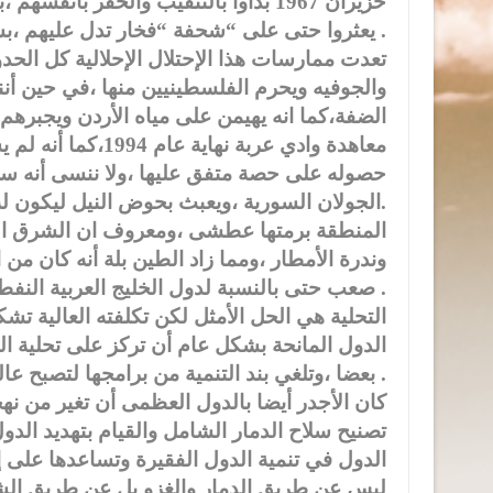
حزيران 1967 بدأوا بالتنقيب والحفر بأن
يعثروا حتى على “شحفة “فخار تدل عليهم ،بشهادات كبار خبرائهم الذين أدلوا بها مكتوبة ومحكمة .
تعدت ممارسات هذا الإحتلال الإحلالية كل الح
والجوفيه ويحرم الفلسطينيين منها ،في حين أ
الضفة،كما انه يهيمن على مياه الأردن ويجبرهم ع
معاهدة وادي عربة 
حصوله على حصة متفق عليها ،ولا ننسى أنه سر
الجولان السورية ،ويعبث بحوض النيل ليكون له في نهاية المطاف حصة من هذا النهر العظيم.
المنطقة برمتها عطشى ،ومعروف ان الشرق ال
وندرة الأمطار ،ومما زاد الطين بلة أنه كان من 
صعب حتى بالنسبة لدول الخليج العربية النفطية التي تنفق على التسلح أكثر مما تنفق على تحلية المياه .
التحلية هي الحل الأمثل لكن تكلفته العالية تش
الدول المانحة بشكل عام أن تركز على تحلية ال
بعضا ،وتلغي بند التنمية من برامجها لتصبح عالة على الأمم .
كان الأجدر أيضا بالدول العظمى أن تغير من ن
تصنيح سلاح الدمار الشامل والقيام بتهديد الد
الدول في تنمية الدول الفقيرة وتساعدها على إ
ليس عن طريق الدمار والغزو بل عن طريق الشرا