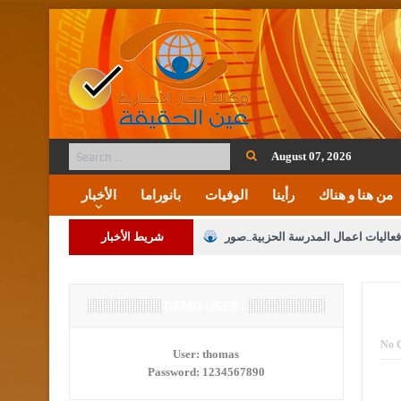
August 07, 2026
من هنا و هناك
رأينا
الوفيات
بانوراما
الأخبار
فعاليات اعمال المدرسة الحزبية..صور
شريط الأخبار
ة على المقدسات الإسلامية والمسيحية
 مشروع تعديل قانون الملكية العقارية
DEMO USER
الثالثة) إلى مراجعة منصة خدمة العلم
No 
User:
thomas
Password:
1234567890
 فريحات.. مبارك ومزيدا من التوفيق