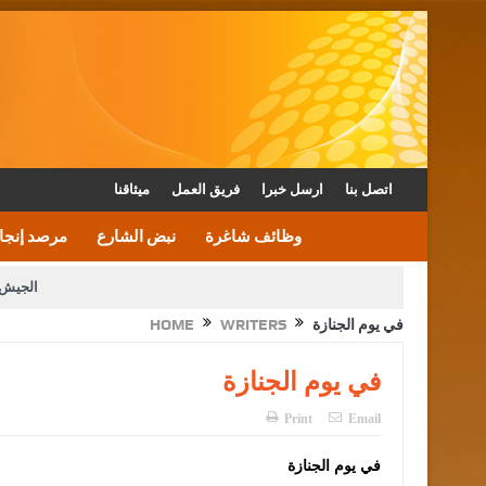
اتصل بنا
ارسل خبرا
فريق العمل
ميثاقنا
وظائف شاغرة
نبض الشارع
مرصد إنجا
الجيش 
في يوم الجنازة
WRITERS
HOME
الأمن يتلف 16 مليون حبة كبتاجون و1480 كغم مواد مخدرة
القاضي يلتقي رؤساء تحرير الصح
في يوم الجنازة
الملك يتلقى اتصالا هاتفيا من العاهل البحريني
Print
Email
في يوم الجنازة