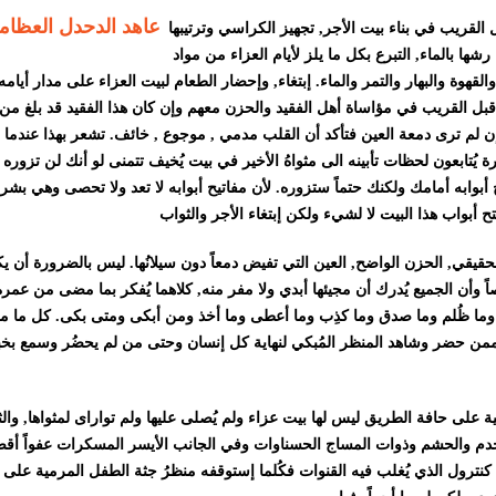
عاهد الدحدل العظام
القريب في بناء بيت الأجر, تجهيز الكراسي وترتيبها
 رشها بالماء, التبرع بكل ما يلز لأيام العزاء من مواد
هوة والبهار والتمر والماء. إبتغاء, وإحضار الطعام لبيت العزاء على مدار أيامه
ب قبل القريب في مؤاساة أهل الفقيد والحزن معهم وإن كان هذا الفقيد قد بلغ من
ة إن لم ترى دمعة العين فتأكد أن القلب مدمي , موجوع , خائف. تشعر بهذا عندما 
ُتابعون لحظات تأبينه الى مثواهُ الأخير في بيت يُخيف تتمنى لو أنك لن تزوره ,
فتح أبوابه أمامك ولكنك حتماً ستزوره. لأن مفاتيح أبوابه لا تعد ولا تحصى وهي بشر
حقيقي, الحزن الواضح, العين التي تفيض دمعاً دون سيلانُها. ليس بالضرورة أن ي
اً وأن الجميع يُدرك أن مجيئها أبدي ولا مفر منه, كلاهما يُفكر بما مضى من عمره
 وما ظُلم وما صدق وما كذِب وما أعطى وما أخذ ومن أبكى ومتى بكى. كل ما م
من حضر وشاهد المنظر المُبكي لنهاية كل إنسان وحتى من لم يحضُر وسمع بخب
على حافة الطريق ليس لها بيت عزاء ولم يُصلى عليها ولم تواراى لمثواها, والثا
لخدم والحشم وذوات المساج الحسناوات وفي الجانب الأيسر المسكرات عفواً أق
نترول الذي يُغلب فيه القنوات فكُلما إستوقفه منظرُ جثة الطفل المرمية على