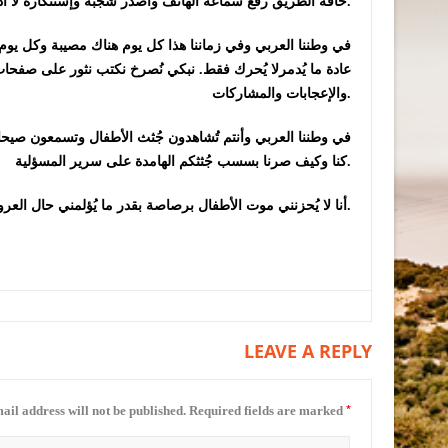
حافة الطريق رفع سماعة الهاتف وأصدر شجبه وإستنكاره لا أدري ولكن لربما أجراً وثواب.
في وطننا العربي وفي زماننا هذا كل يوم هناك مصيبة وكل يوم ه
عادة ما يُدمرلا يُحرك فقط. نبكي نُصرخ نكتب نثور على صفحا
والإعجابات والمشاركات.
في وطننا العربي وأنتم تُشاهدون جُثث الأطفال وتسمعون صيحا
كنا وكيف صرنا بسسب جُثثكم الهامدة على سرير المسؤلية.
أنا لا يُحزنني موت الأطفال برصاصة بقدر ما يُؤلمني حال العروبة الناقصة للرجال الذين يملكون الحرارة على أطفال اُمتهم.
LEAVE A REPLY
*
ail address will not be published.
Required fields are marked