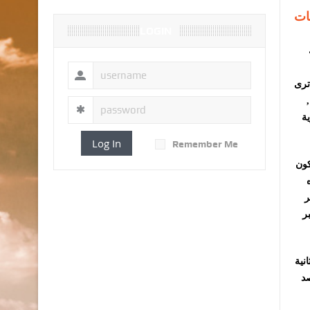
ات
LOGIN
ترى
ية
Log In
Remember Me
كون
ر
ر
نية
صد