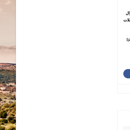
ال
لات
ا