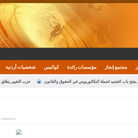
ز
مجتمع إنجاز
مؤسسات رائدة
كواليس
شخصيات أردنية
يفتح باب التجنيد لحملة البكالوريوس في الحقوق والقانون
حزب التغيير يطلق 
بيان اجتماع عمّان:دعم الوصاية الهاشمية التاريخي
ف اليومية ويؤكد حرص مجلس النواب على شراكة فاعلة مع الإعلام
النواب يقر
الملك يلتقي مجموعة من رفاق السلاح
دعوة المكلفين بخدمة العلم (الدفعة 
Comments
القاضي محمود أحمد