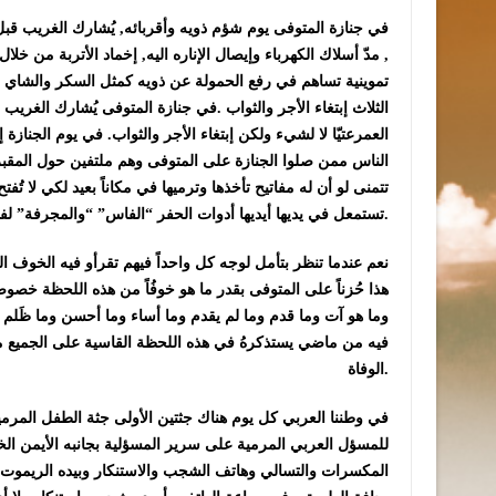
في جنازة المتوفى يوم شؤم ذويه وأقربائه, يُشارك الغريب قبل 
, مدّ أسلاك الكهرباء وإيصال الإناره اليه, إخماد الأتربة من خلال
تموينية تساهم في رفع الحمولة عن ذويه كمثل السكر والشاي والق
الثلاث إبتغاء الأجر والثواب .في جنازة المتوفى يُشارك الغري
العمرعتيّا لا لشيء ولكن إبتغاء الأجر والثواب. في يوم الجناز
الناس ممن صلوا الجنازة على المتوفى وهم ملتفين حول المقبرة ي
تتمنى لو أن له مفاتيح تأخذها وترميها في مكاناً بعيد لكي لا تُ
تستمعل في يديها أيديها أدوات الحفر “الفاس” “والمجرفة” لفتح أبواب هذا البيت لا لشيء ولكن إبتغاء الأجر والثواب.
نعم عندما تنظر بتأمل لوجه كل واحداً فيهم تقرأو فيه الخوف ال
هذا حُزناً على المتوفى بقدر ما هو خوفُاً من هذه اللحظة خصوص
وما هو آت وما قدم وما لم يقدم وما أساء وما أحسن وما ظَلم
فيه من ماضي يستذكرهُ في هذه اللحظة القاسية على الجميع م
الوفاة.
في وطننا العربي كل يوم هناك جثتين الأولى جثة الطفل المرمية 
للمسؤل العربي المرمية على سرير المسؤلية بجانبه الأيمن ا
المكسرات والتسالي وهاتف الشجب والاستنكار وبيده الريموت ك