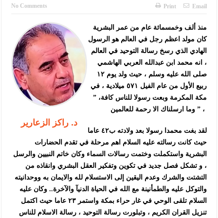
الإسلامية والمسيحية
No Comments
Print
Email
الأمن يتلف 16 مليون حبة كبتاجون و1480 كغم مواد مخدرة
منذ ألف وخمسمائة عام من عمر البشرية
كان مولد اعظم رجل في العالم هو الرسول
النواب يقر مشروع تعديل قانون الملكية العقارية
الهادي الذي رسخ رسالة التوحيد في العالم
القاضي يلتقي رؤساء تحرير الصحف اليومية ويؤكد حرص مجلس النواب
، انه محمد ابن عبدالله العربي الهاشمي
صلى الله عليه وسلم ، حيث ولد يوم ١٢
على شراكة فاعلة مع الإعلام
ربيع الأول من عام الفيل ٥٧١ ميلادية ، في
دعوة المكلفين بخدمة العلم (الدفعة الثالثة) إلى مراجعة منصة خدمة
مكة المكرمة وبعت رسولا للناس كافة، ”
وما ارسلناك الا رحمة للعالمين ” ،
العلم
د. راكز الزعارير
لقد بغت محمدا رسولا بعد ولادته ب٤٢ عاما
الملك يلتقي مجموعة من رفاق السلاح
حيث كانت رسالته عليه السلام اهم مرحلة في تقدم الحضارات
الملك يتلقى اتصالا هاتفيا من العاهل البحريني
البشرية واستكملت وختمت رسالات السماء وكان خاتم النبيين والرسل
، و تشكل فصل جديد في تكوين وتفكير العقل البشري وانقاذه من
القاضي محمود أحمد فريحات.. مبارك ومزيدا من التوفيق
التشتت والشرك وعدم اليقين إلى الاستسلام لله والايمان به ووحدانيته
والتوكل عليه والطمأنينة مع الله في الحياة الدنيآ والآخرة.. وكان عليه
السلام تلقى الوحي في غار حراء بمكة واستمر ٢٣ عاما حيث اكتمل
تنزيل القران الكريم ، وتبلورت رسالة التوحيد ، رسالة الاسلام للناس