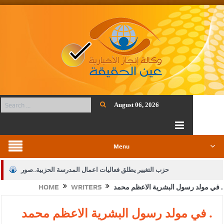
August 06, 2026
Menu
حزب التغيير يطلق فعاليات اعمال المدرسة الحزبية..صور
في مولد رسول البشرية الاعظم محمد .
WRITERS
HOME
الجيش يفتح باب التجنيد لحملة البكالوريوس في الحقوق والقانون
بيان اجتماع عمّان:دعم الوصاية الهاشمية التاريخية على المقدسات
في مولد رسول البشرية الاعظم محمد .