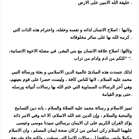
خليفة الله الامين على الارض .
وثانيها : اصلاح الانسان لذاته و نفسه وعقله، واحترام هذه الذات التي
كرمه الله بها على سائر مخلوقاته .
وثالثها: اصلاح علاقة الانسان مع بني البشر، في مضلة الاخوة الانسانية،
“كلكم من ادم وادام من تراب “.
لذلك جسدت هذه المبادئ عالمية الدين الاسلامي و بعثة ورسالة النبي
محمد عليه السلام ، لانها للناس كافة ، وليست حصرا على قوم بعينهم،
وهي آخر الرسالات السماوية التي ختم الله بها رسالات أنبيائه ورسله
حتى يوم القيامة.
تميز الاسلام و رسالة محمد عليه الصلاة والسلام ، بانه دين التسامح
والمحبة والسلام ، وإن الدين عند الله الاسلام، الا انه وفي الامر ذاته
يؤكد القران الكريم على ان الايمان برسالتي سيدنا موسى وعيسى
عليهما السلام ركن اساس من اركان صحة ايمان المسلم ، وان الاسلام
مكملا وليس مناقضا ل رسالات الانبيا التي سبقت ، ولكنه جاء بشريعة