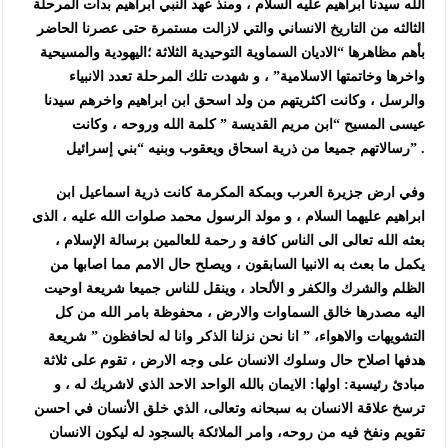
الله سيدنا ابراهيم عليه السلام ، ومنذ عهد النبي ابراهيم بدأت المرحلة
الثالثه من التاريخ الانساني والتي لازالت مستمرة حتى عصرنا الحاضر
بأهم مظاهرها “الاديان السماوية التوحيدية الثلاثة ؛اليهودية والمسيحية
واخرها وخاتمتها الاسلامية” ، و شهدت تلك المرحلة تعدد الانبياء
والرسل ، وكانت اكثريتهم من ولد اسحق ابن ابراهيم واخرهم سيدنا
عيسى المسيح “ابن مريم القديسة ” كلمة الله وروحه ، وكانت
رسالاتهم جميعا من ذرية اسحاق ويعقوب وبنيه “بني إسرائيل” .
وفي ارض جزيرة العرب وبمكة المكرمة كانت ذرية اسماعيل ابن
ابراهيم عليهما السلام ، و مولد الرسول محمد صلوات الله عليه ، الذى
بعثه الله تعالى الى الناس كافة و رحمة للعالمين برسالة الإسلام ،
يكمل ما بعث به الانبيا السابقون ، ويصلح حال الامم مما اصابها من
الظلم والشرك والكفر و الألحاد ، وينقل للناس جميعا شريعة اوحيت
اليه مصدرها خالق السماوات والارض ، محفوظة بامر الله من كل
التشويهات والاهواء، ” انا نحن نزلنا الذكر وانا له لحافظون ” شريعة
هدفها اصلاح حال وسلوك الانسان على وجه الارض ، تقوم على ثلاثة
مبادئ رئيسية: اولها: الايمان بالله الواحد الاحد الذي لاشريك له ، و
ترسخ علاقة الانسان به سبحانه وتعالى، الذي خلق الأنسان في احسن
تقويم ونفخ فيه من روحه، وامر الملائكة بالسجود له ليكون الانسان