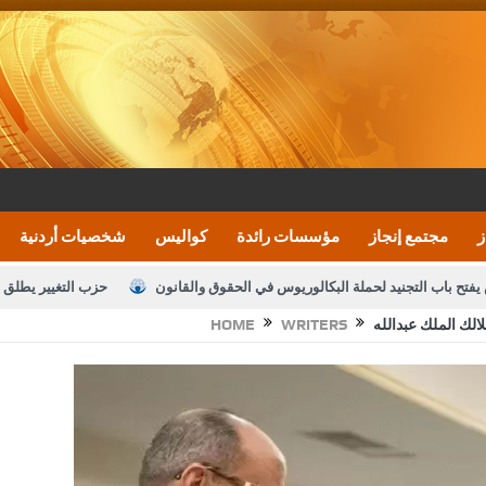
ز
مجتمع إنجاز
مؤسسات رائدة
كواليس
شخصيات أردنية
يفتح باب التجنيد لحملة البكالوريوس في الحقوق والقانون
حزب التغيير يطلق 
الك الملك عبدالله
WRITERS
HOME
بيان اجتماع عمّان:دعم الوصاية الهاشمية التاريخي
ف اليومية ويؤكد حرص مجلس النواب على شراكة فاعلة مع الإعلام
النواب يقر
الملك يلتقي مجموعة من رفاق السلاح
دعوة المكلفين بخدمة العلم (الدفعة 
القاضي محمود أحمد