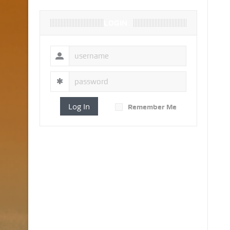
LOGIN
Log In
Remember Me