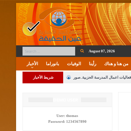
August 07, 2026
من هنا و هناك
رأينا
الوفيات
بانوراما
الأخبار
فعاليات اعمال المدرسة الحزبية..صور
شريط الأخبار
ة على المقدسات الإسلامية والمسيحية
 مشروع تعديل قانون الملكية العقارية
DEMO USER
الثالثة) إلى مراجعة منصة خدمة العلم
User:
thomas
Password:
1234567890
 فريحات.. مبارك ومزيدا من التوفيق