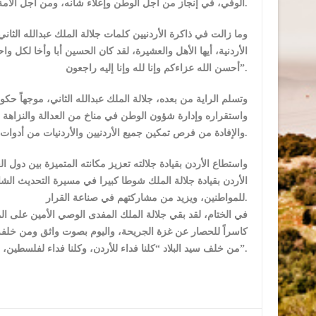
الوفي، في إنجاز من أجل الوطن وإعلاء شأنه، ومن أجل الأمة العربية والدفاع عن حقوقها الثابتة وقضاياها العادلة.
الأردنية، أيها الأهل والعشيرة، لقد كان الحسين أبا وأخا لكل و
أحسن الله عزاءكم وإنا لله وإنا إليه راجعون”.
واستقراره وإدارة شؤون الوطن في مناخ من العدالة والنزاهة 
والإفادة من فرص تمكين جميع الأردنيين والأردنيات من أدوات العلم والمعرفة والتأهيل.
الأردن بقيادة جلالة الملك شوطا كبيرا في مسيرة التحديث الشا
للمواطنين، ويزيد من مشاركتهم في صناعة القرار.
كاسراً للحصار عن غزة الجريحة، واليوم بصوت واثق ومن خلفه أ
من خلف سيد البلاد “كلنا فداء للأردن، وكلنا فداء لفلسطين، ولن نرضى بأي حل على حساب بلدنا، فالأردن للأردنيين وفلسطين للفلسطينيين”.