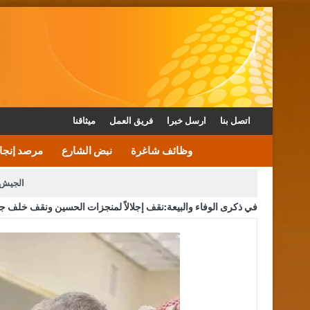
اتصل بنا
ارسل خبرا
فريق العمل
ميثاقنا
وظائف شاغرة
نبض الشارع
مرصد إنجا
الجيش 
في ذكرى الوفاء والبيعة:نقف إجلالاً لمنجزات الحسين ونقف خلف جل
الأمن يتلف 16 مليون حبة كبتاجون و1480 كغم مواد مخدرة
القاضي يلتقي رؤساء تحرير الصح
الملك يتلقى اتصالا هاتفيا من العاهل البحريني