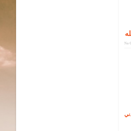
له
No 
دني