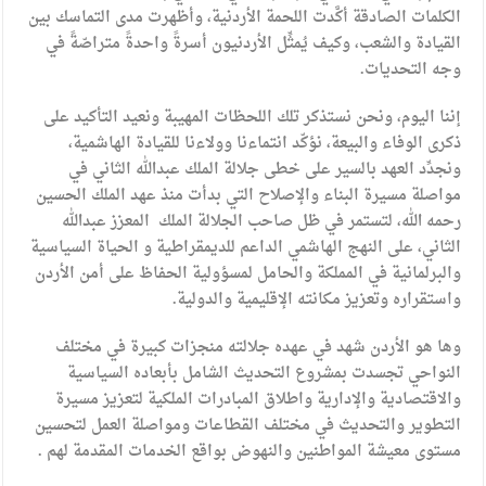
الكلمات الصادقة أكَّدت اللحمة الأردنية، وأظهرت مدى التماسك بين
القيادة والشعب، وكيف يُمثِّل الأردنيون أسرةً واحدةً متراصّةً في
وجه التحديات.
إننا اليوم، ونحن نستذكر تلك اللحظات المهيبة ونعيد التأكيد على
ذكرى الوفاء والبيعة، نؤكّد انتماءنا وولاءنا للقيادة الهاشمية،
ونجدِّد العهد بالسير على خطى جلالة الملك عبدالله الثاني في
مواصلة مسيرة البناء والإصلاح التي بدأت منذ عهد الملك الحسين
رحمه الله، لتستمر في ظل صاحب الجلالة الملك
المعزز عبدالله
الثاني، على النهج الهاشمي الداعم للديمقراطية و الحياة السياسية
والبرلمانية في المملكة والحامل لمسؤولية الحفاظ على أمن الأردن
واستقراره وتعزيز مكانته الإقليمية والدولية.
وها هو الأردن شهد في عهده جلالته منجزات كبيرة في مختلف
النواحي تجسدت بمشروع التحديث الشامل بأبعاده السياسية
والاقتصادية والإدارية واطلاق المبادرات الملكية لتعزيز مسيرة
التطوير والتحديث في مختلف القطاعات ومواصلة العمل لتحسين
مستوى معيشة المواطنين والنهوض بواقع الخدمات المقدمة لهم .