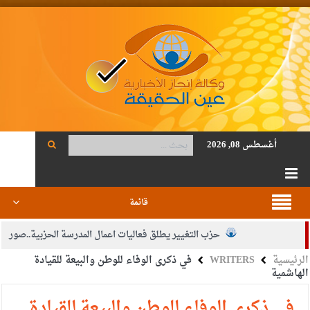
أغسطس 08, 2026
قائمة
حزب التغيير يطلق فعاليات اعمال المدرسة الحزبية..صور
الرئيسية
WRITERS
في ذكرى الوفاء للوطن والبيعة للقيادة
الجيش يفتح باب التجنيد لحملة البكالوريوس في الحقوق والقانون
الهاشمية
بيان اجتماع عمّان:دعم الوصاية الهاشمية التاريخية على المقدسات
في ذكرى الوفاء للوطن والبيعة للقيادة