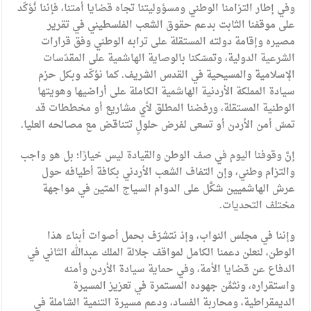
وفي إطار التزامنا الوطني ومسؤوليتنا تجاه قضايا أمتنا، فإننا نُؤكّد
على موقفنا الثابت بدعم حقوق الشعب الفلسطيني في تقرير
مصيره وإقامة دولته المستقلة على ترابه الوطني وفق قرارات
الشرعية الدولية، وتمسّكنا بالوصاية الهاشمية على المقدّسات
الإسلامية والمسيحية في القدس الشريف. كما نؤكّد وبكل حزم
سيادة المملكة الأردنية الهاشمية الكاملة على أراضيها وهويتها
الوطنية المستقلة، ورفضنا المطلق لأي مشاريع أو مخططات قد
تمسّ أمن الأردن أو تسعى لفرض حلولٍ تتناقض مع مصالحه العليا.
إنَّ وقوفنا اليوم في صف الوطن والقيادة ليس خيارًا؛ بل هو واجب
والتزام وطني، وإن التفاف الشعب الأردني بكافة أطيافه حول
عرش الهاشميين شكَّل على الدوام السياج المتين في مواجهة
مختلف التحديات.
وإننا في مجلس النواب، وإذ نتشرّف بحمل أصوات أبناء هذا
الوطن، لنعلن دعمنا الكامل لمواقف جلالة الملك عبدالله الثاني في
الدفاع عن قضايا الأمة، وفي حماية سيادة الأردن وأمنه
واستقراره، ونثمِّن جهوده المستمرة في تعزيز المسيرة
الديمقراطية، ومحاربة الفساد، ودعم مسيرة التنمية الشاملة في