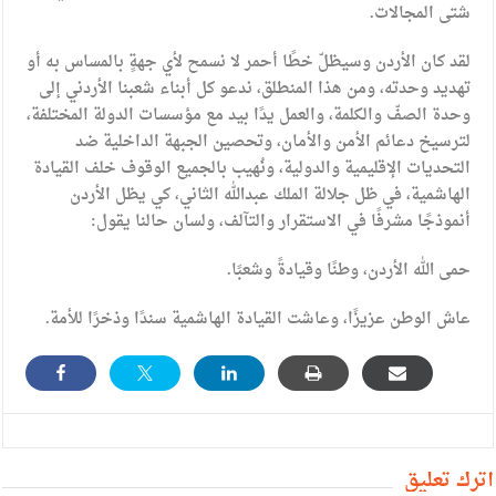
شتى المجالات.
لقد كان الأردن وسيظلّ خطًا أحمر لا نسمح لأي جهةٍ بالمساس به أو
تهديد وحدته، ومن هذا المنطلق، ندعو كل أبناء شعبنا الأردني إلى
وحدة الصفّ والكلمة، والعمل يدًا بيد مع مؤسسات الدولة المختلفة،
لترسيخ دعائم الأمن والأمان، وتحصين الجبهة الداخلية ضد
التحديات الإقليمية والدولية، ونُهيب بالجميع الوقوف خلف القيادة
الهاشمية، في ظل جلالة الملك عبدالله الثاني، كي يظل الأردن
أنموذجًا مشرفًا في الاستقرار والتآلف، ولسان حالنا يقول:
حمى الله الأردن، وطنًا وقيادةً وشعبًا.
عاش الوطن عزيزًا، وعاشت القيادة الهاشمية سندًا وذخرًا للأمة.
أترك تعليق