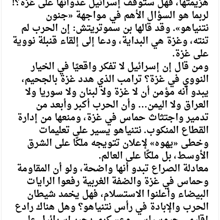
هزيمتها، فهل ستوقف إسرائيل عدوانها على غزة؟!
لربما هو السؤال الأهم في مواجهة «جنون
نتنياهو». وقد قالها بن سموتريتش: إن الحرب لم
تنته، وغزة هي البداية، ودعا إلى إلقاء قنبلة نووية
على غزة.
ومن قال إن إسرائيل لا تفكر واقعيًا في الخيار
النووي في غزة؟ ترامب الذي هدد غزة بالجحيم،
يبدو أنه مؤمن أن لا غزة ولا لبنان ولا سوريا ولا
العراق ولا اليمن… وأن الحرب أكبر وأبعد من
تدمير واجتثاث حماس في غزة، ومنعها من إدارة
القطاع المنكوب. نتنياهو يسير على تعليمات
وخطى «يهوه» لإعلان تتويجه ملكًا على الشرق
الأوسط، بل ملكًا على العالم.
معادلة الصراع تبدو أنها واضحة، ولو أن المقاومة
وحماس في غزة والضفة الغربية رفعوا الرايات
البيضاء وأعلنوا الاستسلام، فهل يخمد شيطان
الحرب والإبادة في رأس نتنياهو؟ وهل هناك رادع