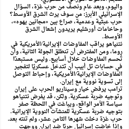
واليوم، وبعد عام ونصف من حرب غزة، السؤال
الإسرائيلي الأبرز: من سوف يرث الشرق الأوسط؟
حرب عبثية وعدمية، صراع بين «مجانين يهوه»،
وحاخامات أورشليم يريدون إشعال الشرق
الأوسط.
نتنياهو يراقب المفاوضات الإيرانية/الأمريكية في
روما، ومن المفترض أن تنطلق الجولة الثانية، وأن
تُحسم المفاوضات خلال أسابيع. وليس مستبعدًا
في حسابات تل أبيب أن تتدخل عسكريًا لتفجير
المفاوضات الإيرانية/الأمريكية، وإحباط التوصل
إلى تسوية نووية مع إيران.
ترامب يرفض خيار وسيناريو الحرب على إيران
وتوجيه ضربة عسكرية. ولكن، قد يفرض نتنياهو
سياسة الأمر الواقع، ويباغت في اللحظة صفر
بتوجيه ضربة عسكرية للمنشآت النووية الإيرانية.
حرب غزة دخلت شهرها الثامن عشر، ولم تنته بعد.
وإذا خاضت إسرائيل حربًا ضد إيران ووجهت