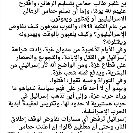
بن غفير طالب حماس بتسليم الرهائن، واقترح
عليهم 40 يومًا، وإما أن تسلم حماس الرهائن
الإسرائيليين أو يُقتلون ويموتون.
من عام النكبة 1948، والعرب يعرفون كيف يفاوض
الإسرائيليون؟ وكيف يلعبون بالوقت ويهدرونه
ويقتلونه؟
وفي الأيام الأخيرة من عدوان غزة، زادت شراهة
إسرائيل في القتل والإبادة، والتجويع والحصار
على قطاع غزة. ومن الواضح أنه ثأر إسرائيلي من
البشرية، ويدفع ثمنه شعب غزة.
وفي التوراة وصية تقول: اقتلوا.
ويبدو أن لا أحد قادر على فهم سياسة نتنياهو ما
وراء حرب غزة، وإلى أين تذهب إسرائيل في
حرب هستيرية لا حدود لها، وتكريس لعقيدة أبدية
الحرب الإسرائيلية.
إسرائيل ترفض أي مسارات تفاوض لوقف إطلاق
النار، وحتى أن معلقين قالوا: إن أعلنت حماس