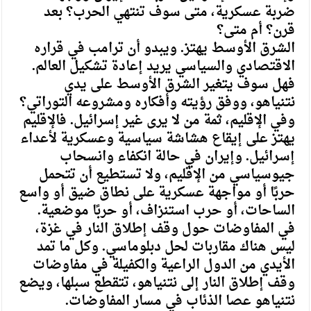
ضربة عسكرية، متى سوف تنتهي الحرب؟ بعد
قرن؟ أم متى؟
الشرق الأوسط يهتز. ويبدو أن ترامب في قراره
الاقتصادي والسياسي يريد إعادة تشكيل العالم.
فهل سوف يتغير الشرق الأوسط على يدي
نتنياهو، ووفق رؤيته وأفكاره ومشروعه التوراتي؟
وفي الإقليم، ثمة من لا يرى غير إسرائيل. فالإقليم
يهتز على إيقاع هشاشة سياسية وعسكرية لأعداء
إسرائيل. وإيران في حالة انكفاء وانسحاب
جيوسياسي من الإقليم، ولا تستطيع أن تتحمل
حربًا أو مواجهة عسكرية على نطاق ضيق أو واسع
الساحات، أو حرب استنزاف، أو حربًا موضعية.
في المفاوضات حول وقف إطلاق النار في غزة،
ليس هناك مقاربات لحل دبلوماسي. وكل ما تمد
الأيدي من الدول الراعية والكفيلة في مفاوضات
وقف إطلاق النار إلى نتنياهو، تتقطع سبلها، ويضع
نتنياهو عصا الذئاب في مسار المفاوضات.