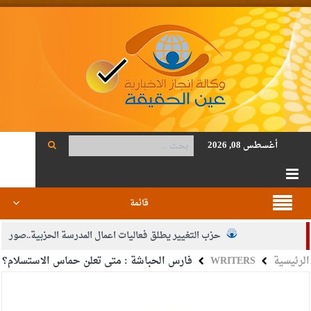
أغسطس 08, 2026
قائمة
حزب التغيير يطلق فعاليات اعمال المدرسة الحزبية..صور
الرئيسية
WRITERS
فارس الحباشة : متى تعلن حماس الاستسلام؟
الجيش يفتح باب التجنيد لحملة البكالوريوس في الحقوق والقانون
بيان اجتماع عمّان:دعم الوصاية الهاشمية التاريخية على المقدسات