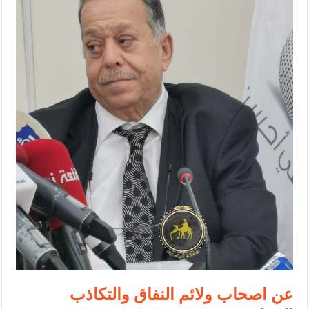
النواب يقر مشروع تعديل قانون الملكية العقارية
تشكيلات إدارية واسعة في الداخلية (اسماء)
القاضي يلتقي رؤساء تحرير الصحف اليومية ويؤكد حرص مجلس النواب
على شراكة فاعلة مع الإعلام
دعوة المكلفين بخدمة العلم (الدفعة الثالثة) إلى مراجعة منصة خدمة
العلم
الملك يلتقي مجموعة من رفاق السلاح
الملك يتلقى اتصالا هاتفيا من العاهل البحريني
القاضي محمود أحمد فريحات.. مبارك ومزيدا من التوفيق
عارف بيك فريحات.. مبارك وبكم تزهو المناصب
عن اصحاب ولائم النفاق والتكاذب