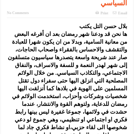
السياسي
No Comments
Print
Email
بلال حسن التل يكتب
ها نحن قد ودعنا شهر رمضان بعد ان أفرغه البعض
من معانية السامية، وبدلا من ان يكون شهرا للعبادة
والتقشف والاحساس بالفقراء واصحاب الحاجات،
صار عند شريحة واسعة يتصدرها سياسيون متسلقون
إلى شهر لهدر النعمة و للسفة والاسراف، والنفاق
الاجتماعي، والتكاذب السياسي. من خلال الولائم
المصلحية التي انزلق اليها حتى سفراء دول تقتل
المسلمين على الهوية في بلادها كما أنزلقت اليها
شخصيات وشركات وأحزاب، استخدمت الولائم في
رمضان للدعاية، ولتوهم القوة والانتشار، عندما
حشدت في ولائمها، جموعا غفيرة ليس بينها رابط
فكري او اجتماعي او تنظيمي، وهي جموع لو دعي
شخوصها الى لقاء حزبي،او نشاط فكري جاد لما