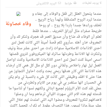
الإسلامية والمسيحية
لا يوجد تعليقات
طباعة
البريد الالكترونى
الأمن يتلف 16 مليون حبة كبتاجون و1480 كغم مواد مخدرة
عندما يتحول العقل إلى قفل والوفاء إلى جفاء و
النواب يقر مشروع تعديل قانون الملكية العقارية
عندما تبرد الروح المتدفقة وتهدأ رياح الربيع ..
وفاء خصاونة
تخلف وراءها جسدا باردا بلا روح .. او روحا
القاضي يلتقي رؤساء تحرير الصحف اليومية ويؤكد حرص مجلس
طريحة صفراء مثل أوراق الخريف .. عندها فقط
تعلم أن الوفاء قد ضاع وأن صديق العمر قد هجرك وتنكر لك وأن
النواب على شراكة فاعلة مع الإعلام
المعروف خان أهله .سأروي لكم قصة أمينة التي كانت تعمل لدى
دعوة المكلفين بخدمة العلم (الدفعة الثالثة) إلى مراجعة منصة خدمة
احدى الاذاعات الاسلامية سنوات زادت عن احدى عشر سنة ونيف
وتنكرت لها الاذاعة وطردتها ساترك لها الميكروفون لتروي قصتها
العلم
اسمي امينة كنت اعمل لدى احدى الاذاعات الاسلامية وكنت اواصل
الملك يلتقي مجموعة من رفاق السلاح
العمل ليل نهار باخلاص وتفاني دون كلل او ملل كل همي كان ارضاء
هذه الاذاعة التي كان هدفها ربحي بحت وكنت احاول التجاوز عن
الملك يتلقى اتصالا هاتفيا من العاهل البحريني
هذا حتى لا افقد وظيفتي التي كانت كل شيء بالنسبة لي ولم يكن
في الحسبان انها ستغدر بي في يوم من الايام وتطردني من
القاضي محمود أحمد فريحات.. مبارك ومزيدا من التوفيق
عملي.لقد كنت الأم الرؤؤم لجميع ابنائي ولكنهم نسوا او تناسوا ما
قدمته لهم هذه الام التي سهرت الليالي ترعاهم وما ان وصلوا
لاهدافهم تنكروا للمعروف وعضوا اليد التي امتدت لهم خلال اثني
عشر سنة.ماذا تسمون هذا التصرف عقوق ام نكران للجميل؟كنت