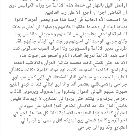
اواصل الليل بالنهار في خدمة هذه الاذاعة من وراء الكواليس دون
ان اتقاضى اجرا ان أجري الا على رب العالمين
هل اصبحت الأم الحانية في زمننا هذا عدو يعصى أمرها؟ كانوا
بمثابة ابناء لي وعندما حققوا احلامهم ووصلوا الى أعلى درجات
السلم تخلوا عني وطردوني من اذاعتهم وحجبوني عالفيس بوك
وكان جرمي الوحيد اني احببتهم ورغبت في البقاء جانبهم .لقد
طردني مدير الاذاعة والمسؤولين ولا اعرف السبب صدقوني كنت
احب هذه الاذاعة لدرجة العبادة انام وأصحو على صوت هذه
الاذاعة حتى لقمتي كانت مغمسة بترتيل القرآن والاناشيد العذبة
والبرامج الاذاعية المتنوعة. كتبت لهم مواد اذاعية وكانت مكافأتي
الطرد والحجب.من سيطفئ النار المشتعلة في قلبي؟ من سيداوي
جراحي وآلامي.قلبي يعتصر ألما وانا ارى ابنائي فلذات كبدي الذين
سهرت عليهم الليالي الطوال يتنكروا لي المعروف ويرموني للذئاب
.جرحي ينزف ولن يلتئم حتى يردوا لي اعتباري، لا اريد مالا فليس
غايتي المال فكرامة الانسان تضاهي كنوز الدنيا .من سيرد لي
اعتباري؟ لقد قابلوا المعروف بالاساءة لماذا كل هذا هل نحن في
آخر الزمان؟اضع قصتي بين ايديكم لعل وعسى ان تردوا لي
اعتباري وتداووا لي جراحي