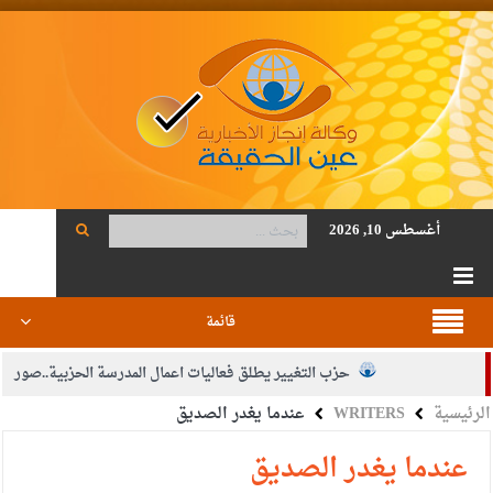
أغسطس 10, 2026
قائمة
حزب التغيير يطلق فعاليات اعمال المدرسة الحزبية..صور
الرئيسية
WRITERS
عندما يغدر الصديق
الجيش يفتح باب التجنيد لحملة البكالوريوس في الحقوق والقانون
بيان اجتماع عمّان:دعم الوصاية الهاشمية التاريخية على المقدسات
عندما يغدر الصديق