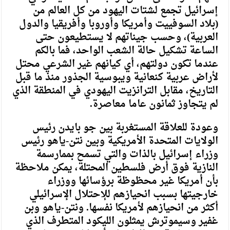
إسرائيل تجمع لشتات اليهود من كل العالم من
(بلاد السوفييت وأمريكا وأوروبا وأفريقيا والدول
العربية)، وحسب جيناتهم لا يستطيعون حتى
الساعة تشكيل حالة الشعب الواحد، فما بالكم
عندما تكون دولتهم، أي كيانهم غير الشرعي محتل
لأراض عربية كنعانية ويبوسية الجذور منذ ما قبل
التاريخ، مقابل الترانزيت اليهودي في المنطقة الذي
لم يتجاوز ثمانون عاما معاصرة.
وعودة للعلاقة المستغربة بين جو بايدن رئيس
الولايات المتحدة الأمريكية وبين نتن-ياهو رئيس
وزراء إسرائيل بالذات والتي تسمح بممارسمة
النازية فوق أرض فلسطين المحتلة، يمكن ملاحظة
بأن أمريكا غير محظوظة برؤسائها ووزراء
خارجيتها بسبب انحيازهم للإحتلال الإسرائيلي
أكثر من انحيازهم لأمريكا نفسها. ونتن-ياهو وبن
غفير وسيموترش يمثلون الليكود المتطرف الذي