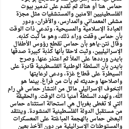
حماس هنا أو هناك ثم تُقدم على تدمير بيوت
الفلسطينيين الآمنين والمستشفيات مثل مجزة
مشفى المعمداني والمدارس، والأفران، ودور
العبادة الإسلامية والمسيحية، وتدعي ذات الوقت
بأن حماس وقفت وراء ذلك، وهو ما ثبت كذبه.
وقال نتن-ياهو بأن حماس تقطع رؤوس الأطفال
الإسرائيليين، وثبت لاحقا بأنها كذبة كبيرة صدقها
بايدن ورددها على الملأ ثم اعتذر عنها. وصرح
بايدن بأن السلطة الوطنية الفلسطينية قادرة على
السيطرة على قطاع غزة، ودعى لرعايتها
واصلاحها وحديثه لم يأت من فراغ. بينما هو
التخوف الإسرائيلي ماثل من انتشار حماس في رام
الله، وتهدد السلطة أمنيا ذات الوقت. والحقيقة
التي لا تغطى بغربال هي استحالة استثناء حماس
من مستقبل الدولة الفلسطينية المنشودة. وينتقد
البعض حماس بالهجمة المباغتة على المعسكرات
والمستوطنات الإسرائيلية من دون الأخذ بعين