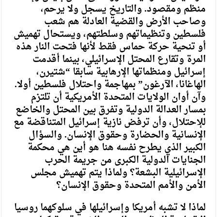
منظم ومقصود. والتاريخ يسجل ولا يرحم،
وصاحب الأرض والقضية العادلة هم شعب
فلسطين وتنظيماتهم وسلطتهم، ويستحال تهميش
أو تنحية حركة حماس فقط لأنها فتحت النار هذه
المرة وتقارع المحتل الإسرائيلي، بينما أقدمت
إسرائيل ومنظماتها الإرهابية سابقا “شتيرن،
الهاغانا، الآرغون” بمهاجمة واحتلال فلسطين أولا.
وآن أوان الولايات المتحدة الأمريكية أن تلتزم
بمسار العدالة الدولية وتفرق بين المحتل والخاضع
للإحتلال، وأن ترفض نازية إسرائيل المتناقضة مع
الإنسانية والحضارة وحقوق الإنسان. والسؤال
الكبير الذي يطرح نفسه هنا هو أين هي محكمة
الجنايات الدولية الكبرى من جريمة الحرب
الإسرائيلية البشعة؟ ولماذا يتم تهميش مجلس
الأمن والأمم المتحدة وحقوق الإنسان؟
لماذا لا تشبه أمريكا وإسرائيلها في سلوكهما روسيا