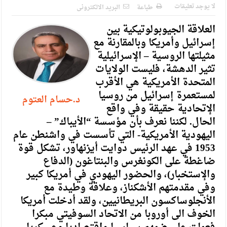
الإسلامية والمسيحية
لا يوجد تعليقات
طباعة
البريد الالكترونى
الأمن يتلف 16 مليون حبة كبتاجون و1480 كغم مواد مخدرة
العلاقة الجيوبولوتيكية بين
إسرائيل وأمريكا وبالمقارنة مع
النواب يقر مشروع تعديل قانون الملكية العقارية
مثيلتها الروسية – الإسرائيلية
القاضي يلتقي رؤساء تحرير الصحف اليومية ويؤكد حرص مجلس
تثير الدهشة، فليست الولايات
النواب على شراكة فاعلة مع الإعلام
المتحدة الأمريكية هي الأقرب
لمستعمرة إسرائيل من روسيا
د.حسام العتوم
دعوة المكلفين بخدمة العلم (الدفعة الثالثة) إلى مراجعة منصة خدمة
الإتحادية حقيقة وفي واقع
العلم
الحال. لكننا نعرف بأن مؤسسة “الأيباك” –
اليهودية الأمريكية- التي تأسست في واشنطن عام
الملك يلتقي مجموعة من رفاق السلاح
1953 في عهد الرئيس دوايت أيزنهاور، تشكل قوة
الملك يتلقى اتصالا هاتفيا من العاهل البحريني
ضاغطة على الكونغرس والبنتاغون (الدفاع
والإستخبار)، والحضور اليهودي في أمريكا كبير
القاضي محمود أحمد فريحات.. مبارك ومزيدا من التوفيق
وفي مقدمتهم الأشكناز، وعلاقة وطيدة مع
الأنجلوساكسون البريطانيين، ولقد أدخلت أمريكا
الخوف الى أوروبا من الاتحاد السوفيتي مبكرا