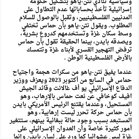
وسياسية تنادي نتن-ياهو بتشكيل حكومة
إسرائيلية تأخذ بحساباتها عدم التطاول على
المدنيين الفلسطينيين، وتقبل بالوصول للسلام
المطلوب. ويقول نتن-ياهو بأن حماس تختفي
وسط سكان غزة وتستخدمهم كدروع بشرية،
ويصدقه بايدن، بينما الحقيقة تقول بأن حماس
ترفض التهجير القسري لأبناء غزة وتتمسك
بالأرض الفلسطينية الوطن .
عندما يفيق نتن-ياهو من سكرات هجمة واجتياح
حماس في السابع من أكتوبر 2023 ويعزف ووزير
الدفاع الإسرائيلي يو أف غالانت وقائد الجيش
افيف كوخافي عن نعت حماس بالإرهاب، وهو
المستحيل، وعندما يقتنع الرئيس الأمريكي بايدن
بأن حماس حركة تحرر ليست إرهابية، وهو
المستبعد بسبب وجود حالة ببغائية بينهم، ستتغير
أمور كثيرة خاصة وأن العدوان الإسرائيلي على
غزة ليس عشوائيا كما ورد على لسان بايدن وإنما