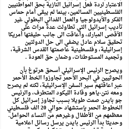
الاعتبار لردة فعل إسرائيل النازية بحق المواطنيين
الفلسطينيين المسالمين، بينما لم يبقى أمام حماس
الفكر والأيدولوجيا والعمل الفدائي البطولي غير
تأديب إسرائيل التي تطاولت عدة مرات على
الأقصى المبارك، وأعاقت الى جانب حليفتها أمريكا
تحقيق سلام عادل يضفي الى حل الدولتين
إسرائيلية، وفلسطينية عاصمتها القدس الشرقية،
وتجميد المستوطنات، وضمان حق العودة .
ويصرح الرئيس الإسرائيلي أسحق هرتوغ بأن
الحوثيين في البحر الأحمر تجاوزوا الخط الأحمر
عبر اعاقتهم سير السفن الإسرائيلية، لكنه لم يصرح
ومعه نتن-ياهو وقادة الليكود المتطرف، والرئيس
جو بايدن صمت طويلا بسبب تجاوز إسرائيل كل
الخطوط الحمر بإستشهاد حوالي 20 الف فلسطيني
معظمهم من الأطفال وغيرهم من النساء الحوامل.
وحديثا بدأ الرئيس بايدن يرسل رسائل اعلامية