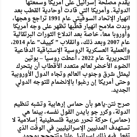
يقدم مصلحة إسرائيل على أمريكا وسمعتها
الدولية. وأمريكا التي قادت أوحادية القطب بعد
انهيار الإتحاد السوفيتي عام 1991 تراجع وهجها،
وبدت ملامح انهيار قطبها تظهر على وجه أمريكا
وأوروبا معا، خاصة بعد اندلاع الثورات البرتقالية
عام 2007 وبعد ذلك، وانقلاب ” كييف” عام 2014،
والعملية العسكرية الروسية الإستباقية الدفاعية
التحريرية عام 2022 ، أعطت روسيا – بوتين
الضوء الأخضر لعالم متعدد الأقطاب أن يتحرك
ليمثل شرق وجنوب العالم وتجاه الدول الأوروبية
وحتى أمريكا إن رغبوا بالإنضمام للتوجه الدولي
الجديد.
صرح نتن-ياهو بأن حماس إرهابية وتشبه تنظيم
الدولة، وكرر جو بايدن القول نفسه، بينما هي
(حماس) حركة تحرر عربية فلسطينية إسلامية لا
تستهدف المدنيين الإسرائيليين في الوقت الذي
تفعل فيه ذلك إسرائيل علنا وتتحجج بوجود