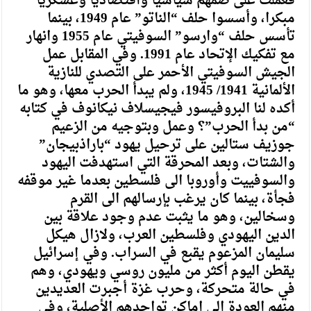
فعملت على ضمهم سياسيا واقتصاديا وعسكريا
مبكرا، وأسسوا حلف “الناتو” عام 1949، بينما
تأسس حلف “وارسو” السوفيتي عام 1955 وانهار
مع تفكيك الإتحاد عام 1991. وفي المقابل عمل
الجيش السوفيتي الأحمر على التصدي للنازية
الألمانية 1941/ 1945، ولم يبدأ الحرب معها، وهو ما
أكده لنا البروفيسور فيجيسلاف نيكانوف في كتابه
“من بدأ الحرب”؟ وعمل وبتوجيه من الزعيم
جوزيف ستالين على ترحيل يهود “باراذبيجان”
والشتات، وبعد المحرقة التي استهدفت اليهود
والسوفييت وأوروبا الى فلسطين بعدما غير موقفه
فجأة، بينما كان يرغب بإرسالهم الى القرم
وسخالين، وهو ما يثبت عدم وجود علاقة بين
الدين اليهودي وفلسطين العرب، ولازال هيكل
سليمان المزعوم يقبع في السراب. وفي إسرائيل
يقطن اليوم أكثر من مليون روسي ويهودي، وهم
في حالة متحركة، وحرب غزة أجبرت العديدين
منهم العودة الى اماكن تواجدهم الأصلية، وفي