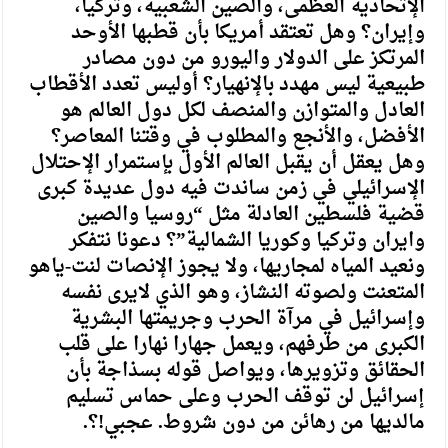
الإتحادية العظمى، والصين الشعبية، وتركيا،
وإيران؟ وهل تعتقد أمريكا بأن قطبها الأوحد
المرتكز على الدولار واليورو من دون مصادر
طبيعية ليس مهدد بالإنهيار؟ أوليس تعدد الأقطاب
العادل والمتوازن والمنصف لكل دول العالم هو
الأفضل، والأنجع والمطلوب في وقتنا المعاصر؟
وهل يعقل أن يقبل العالم الأول بإستمرار الإحتلال
الإسرائيلي في زمن ساندت فيه دول عديدة كبرى
قضية فلسطين العادلة مثل “روسيا والصين
وايران وتركيا وكوريا الشمالية”؟ دعونا نتفكر
ونعيد المياه لمجاريها، ولا يجوز الإنصات لنت-ياهو
المتعنت ولصوته النشاز، وهو الذي لايرى نفسه
وإسرائيل في مرآة الحرب وجريمتها البشرية
الكبرى من طرفهم، ويعمل جهارا نهارا على قلب
الحقائق وتزويرها، ويواصل قوله بسذاجة بأن
إسرائيل لن توقف الحرب وعلى حماس تسليم
مالديها من رهائن من دون شروط. عجبي!؟.