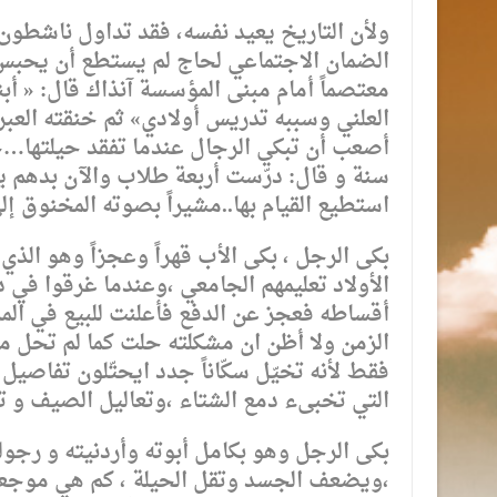
ولأن التاريخ يعيد نفسه، فقد تداول ناشطون
الضمان الاجتماعي لحاج لم يستطع أن يحب
معتصماً أمام مبنى المؤسسة آنذاك قال: « أب
العلني وسببه تدريس أولادي» ثم خنقته العب
أصعب أن تبكي الرجال عندما تفقد حيلتها…
سنة و قال: درّست أربعة طلاب والآن بدهم ي
استطيع القيام بها..مشيراً بصوته المخنوق إ
بكى الرجل ، بكى الأب قهراً وعجزاً وهو الذي 
الأولاد تعليمهم الجامعي ،وعندما غرقوا في د
أقساطه فعجز عن الدفع فأعلنت للبيع في المز
الزمن ولا أظن ان مشكلته حلت كما لم تحل مش
فقط لأنه تخيّل سكّاناً جدد ايحتّلون تفاصي
التي تخبىء دمع الشتاء ،وتعاليل الصيف و تضا
بكى الرجل وهو بكامل أبوته وأردنيته و رجول
،ويضعف الجسد وتقل الحيلة ، كم هي موجعة 