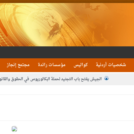
شخصيات أردنية
كواليس
مؤسسات رائدة
مجتمع إنجاز
الجيش يفتح باب التجنيد لحملة البكالوريوس في الحقوق والقانو
جون و1480 كغم مواد مخدرة
بيان اجتماع عمّان:دع
 يلتقي رؤساء تحرير الصحف اليومية ويؤكد حرص مجلس النواب على شراكة فاعلة م
فيا من العاهل البحريني
الملك يلتقي مجموعة من رفاق السلاح
دعوة ال