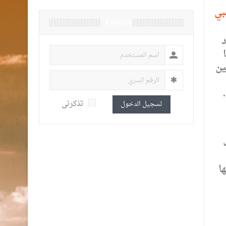
بي
LOGIN
د
ين
تذكرنى
تسجيل الدخول
ا