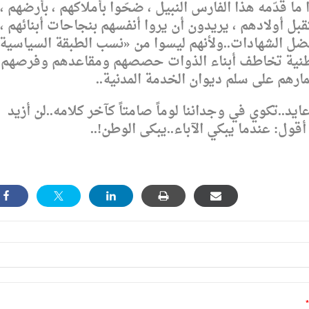
 ما قدّمه هذا الفارس النبيل ، ضحّوا بأملاكهم ، بأرضهم ،
قبل أولادهم ، يريدون أن يروا أنفسهم بنجاحات أبنائهم ،
فضل الشهادات..ولأنهم ليسوا من «نسب الطبقة السياسية
لوطنية تخاطف أبناء الذوات حصصهم ومقاعدهم وفرصهم
رهم على سلم ديوان الخدمة المدنية..
..تكوي في وجداننا لوماً صامتاً كآخر كلامه..لن أزيد
أقول: عندما يبكي الآباء..يبكى الوطن!..
*