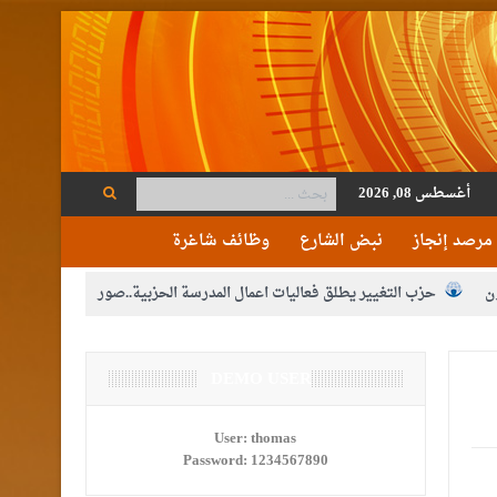
أغسطس 08, 2026
مرصد إنجاز
نبض الشارع
وظائف شاغرة
ن
حزب التغيير يطلق فعاليات اعمال المدرسة الحزبية..صور
م الوصاية الهاشمية التاريخية على المقدسات الإسلامية والمسيحية
ع الإعلام
DEMO USER
النواب يقر مشروع تعديل قانون الملكية العقارية
مكلفين بخدمة العلم (الدفعة الثالثة) إلى مراجعة منصة خدمة العلم
User:
thomas
Password:
1234567890
القاضي محمود أحمد فريحات.. مبارك ومزيدا من التوفيق