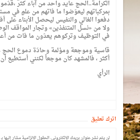
الكرامة..الحج عايد واحد من آباء كثر ،قدّموا
بمركباتهم ليعوّضوا ما فاتهم من علمٍ في مست
دفعوا الغالي والنفيس ليحصل الأبناء على أ
ولا من «نسل المتنفذين» وتجار المواقف ا
في التوظيف وتركوهم يعدّون ما فات من أعما
قاسية وموجعة ومؤلمة وحادّة دموع الحج عايد
أكثر ، فالمشهد كان موجعاً لكنني أستطيع أن 
الرأي
أترك تعليق
لن يتم نشر عنوان بريدك الإلكتروني.
الحقول الإلزامية مشار إليها بـ