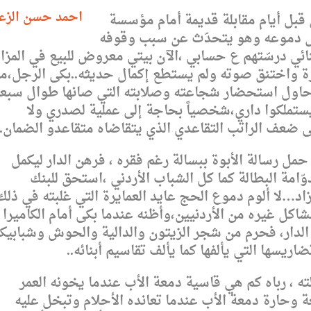
احمد حسن الزع
 قبل أيام مقابلة قديمة أمام مؤسسة
س دموعه وهو يتحدّث عن سبب وقوفه
نائي درسّتهم ع حسابي ،الآن بيتي معروض للبيع في المزا
رة واختنق صوته ولم يستطع إكمال حديثه..بكى الرجل،ما
حاول استحضار شجاعته وصلابته التي صانها طوال سبع
ستملكوا داري،شخصياً بحاجة إلى عملية لصدري ولا
لى ضعف الراتب التقاعدي الذي يتقاضاه متقاعدو الضمان..
حمل رسالة الأبوة ببسالة رغم فقره ، فرهن الدار ليكمل
وّامة البطالة كما كل الشباب الأردني ،استحق للبنك
اد…لا ألوم دموع الحج عايد العمايرة التي غلبته في ذلك
اكل غيره من الأردنيين،وأظنه عندما بكى أمام الكاميرا
ل الدار، فحرم من شجر الزيتون والدالية والحوش وشبابيكه
ريسها التي يألفها كما يألف تقاسيم أبنائه..
ته ، رباه كم هي قاسية دمعة الأب عندما يخونه العمر
وحارة دمعة الأب عندما تعانده الأحلام وتبخل عليه