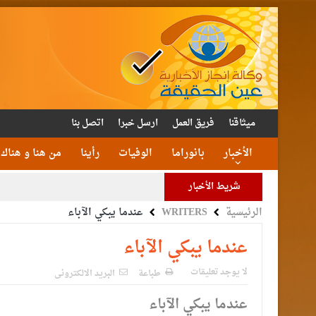
ميثاقنا
فريق العمل
ارسل خبرا
اتصل بنا
الأخبار
بانوراما
الوفيات
رأينا
من هنا و هناك
شريط الأخبار
الرئيسية
WRITERS
عندما يبكي الآباء
الأمن يتلف 16 مليون حبة كبتا
القاضي
عندما يبكي الآباء
الملك يتلقى اتصالا هات
لا يوجد تعليقات
طباعة
البريد الالكترونى
عندما يبكي الآباء