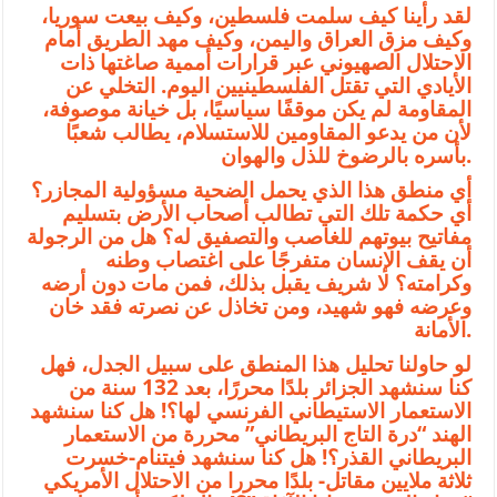
لقد رأينا كيف سلمت فلسطين، وكيف بيعت سوريا،
وكيف مزق العراق واليمن، وكيف مهد الطريق أمام
الاحتلال الصهيوني عبر قرارات أممية صاغتها ذات
الأيادي التي تقتل الفلسطينيين اليوم. التخلي عن
المقاومة لم يكن موقفًا سياسيًا، بل خيانة موصوفة،
لأن من يدعو المقاومين للاستسلام، يطالب شعبًا
بأسره بالرضوخ للذل والهوان.
أي منطق هذا الذي يحمل الضحية مسؤولية المجازر؟
أي حكمة تلك التي تطالب أصحاب الأرض بتسليم
مفاتيح بيوتهم للغاصب والتصفيق له؟ هل من الرجولة
أن يقف الإنسان متفرجًا على اغتصاب وطنه
وكرامته؟ لا شريف يقبل بذلك، فمن مات دون أرضه
وعرضه فهو شهيد، ومن تخاذل عن نصرته فقد خان
الأمانة.
لو حاولنا تحليل هذا المنطق على سبيل الجدل، فهل
كنا سنشهد الجزائر بلدًا محررًا، بعد 132 سنة من
الاستعمار الاستيطاني الفرنسي لها؟! هل كنا سنشهد
الهند “درة التاج البريطاني” محررة من الاستعمار
البريطاني القذر؟! هل كنا سنشهد فيتنام-خسرت
ثلاثة ملايين مقاتل- بلدًا محررا من الاحتلال الأمريكي