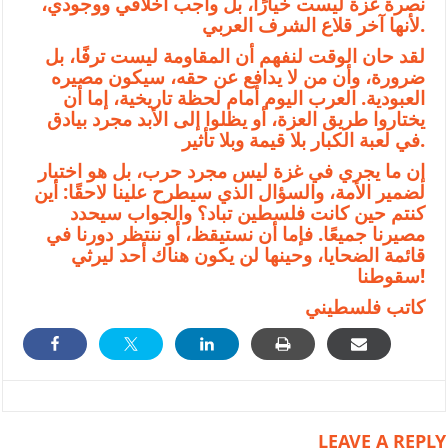
نصرة غزة ليست خيارًا، بل واجب أخلاقي ووجودي،
لأنها آخر قلاع الشرف العربي.
لقد حان الوقت لنفهم أن المقاومة ليست ترفًا، بل
ضرورة، وأن من لا يدافع عن حقه، سيكون مصيره
العبودية. العرب اليوم أمام لحظة تاريخية، إما أن
يختاروا طريق العزة، أو يظلوا إلى الأبد مجرد بيادق
في لعبة الكبار بلا قيمة وبلا تأثير.
إن ما يجري في غزة ليس مجرد حرب، بل هو اختبار
لضمير الأمة، والسؤال الذي سيطرح علينا لاحقًا: أين
كنتم حين كانت فلسطين تباد؟ والجواب سيحدد
مصيرنا جميعًا. فإما أن نستيقظ، أو ننتظر دورنا في
قائمة الضحايا، وحينها لن يكون هناك أحد ليرثي
سقوطنا!
كاتب فلسطيني
LEAVE A REPLY