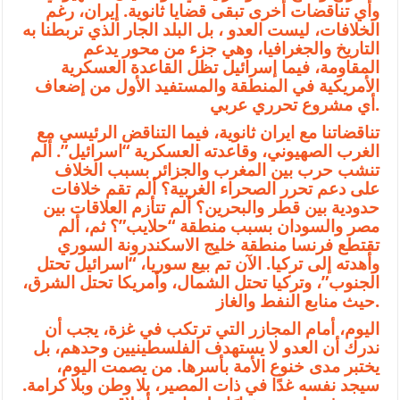
وأي تناقضات أخرى تبقى قضايا ثانوية. إيران، رغم
الخلافات، ليست العدو ، بل البلد الجار الذي تربطنا به
التاريخ والجغرافيا، وهي جزء من محور يدعم
المقاومة، فيما إسرائيل تظل القاعدة العسكرية
الأمريكية في المنطقة والمستفيد الأول من إضعاف
أي مشروع تحرري عربي.
تناقضاتنا مع ايران ثانوية، فيما التناقض الرئيسي مع
الغرب الصهيوني، وقاعدته العسكرية “اسرائيل”. ألم
تنشب حرب بين المغرب والجزائر بسبب الخلاف
على دعم تحرر الصحراء الغربية؟ ألم تقم خلافات
حدودية بين قطر والبحرين؟ ألم تتأزم العلاقات بين
مصر والسودان بسبب منطقة “حلايب”؟ ثم، ألم
تقتطع فرنسا منطقة خليج الاسكندرونة السوري
وأهدته إلى تركيا. الآن تم بيع سوريا، “اسرائيل تحتل
الجنوب”، وتركيا تحتل الشمال، وأمريكا تحتل الشرق،
حيث منابع النفط والغاز.
اليوم، أمام المجازر التي ترتكب في غزة، يجب أن
ندرك أن العدو لا يستهدف الفلسطينيين وحدهم، بل
يختبر مدى خنوع الأمة بأسرها. من يصمت اليوم،
سيجد نفسه غدًا في ذات المصير، بلا وطن وبلا كرامة.