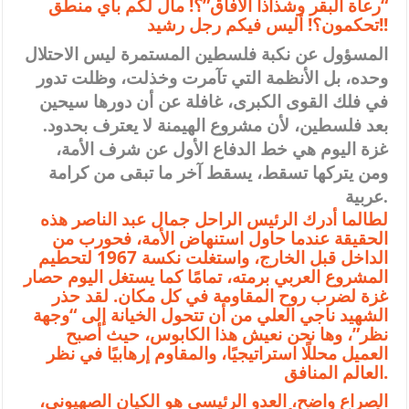
“رعاة البقر وشذاذا الآفاق”؟! مال لكم بأي منطق
تحكمون؟! أليس فيكم رجل رشيد!!
المسؤول عن نكبة فلسطين المستمرة ليس الاحتلال
وحده، بل الأنظمة التي تآمرت وخذلت، وظلت تدور
في فلك القوى الكبرى، غافلة عن أن دورها سيحين
بعد فلسطين، لأن مشروع الهيمنة لا يعترف بحدود.
غزة اليوم هي خط الدفاع الأول عن شرف الأمة،
ومن يتركها تسقط، يسقط آخر ما تبقى من كرامة
عربية.
لطالما أدرك الرئيس الراحل جمال عبد الناصر هذه
الحقيقة عندما حاول استنهاض الأمة، فحورب من
الداخل قبل الخارج، واستغلت نكسة 1967 لتحطيم
المشروع العربي برمته، تمامًا كما يستغل اليوم حصار
غزة لضرب روح المقاومة في كل مكان. لقد حذر
الشهيد ناجي العلي من أن تتحول الخيانة إلى “وجهة
نظر”، وها نحن نعيش هذا الكابوس، حيث أصبح
العميل محللًا استراتيجيًا، والمقاوم إرهابيًا في نظر
العالم المنافق.
الصراع واضح، العدو الرئيسي هو الكيان الصهيوني،