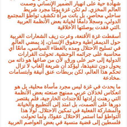
شهادة حية على انهيار الضمير الإنساني وصمت
العالم المخزي. لم تكن غزة يومًا مجرد شريط
ساحلي محاصر، بل باتت مرآة تكشف تواطؤ المجتمع
الدولي، وسجلاً دامغًا لخيانة بعض الأنظمة العربية
التي فقدت بوصلتها الأخلاقية.
أسقطت غزة الأقنعة، وعرت زيف الشعارات الغربية
حول الديمقراطية وحقوق الإنسان، إذ يمضي العالم
في تسليح الاحتلال ومده بالغطاء السياسي، مانعًا أي
محاسبة على جرائمه الوحشية. تحولت القرارات
الدولية إلى حبر على ورق، لأن من صاغها هو ذاته من
يحول دون تنفيذها، ليؤكد أن شريعة الغاب لا تزال
تحكم هذا العالم، لكن بربطات عنق أنيقة وابتسامات
مخادعة.
ما يحدث في غزة ليس مجرد مأساة محلية، بل هو
انعكاس لخذلان عربي ممنهج صنعته بعض الأنظمة
التي رهنت إرادتها للأجندات الخارجية، فلم يقتصر
دورها على الصمت، بل امتد إلى التطبيع والخيانة
والمشاركة الفعلية في تمكين الاحتلال. لولا هذا
التواطؤ لما استمر الاحتلال عقودًا، ولما تحولت
فلسطين إلى قضية منسية في بعض العواصم العربية