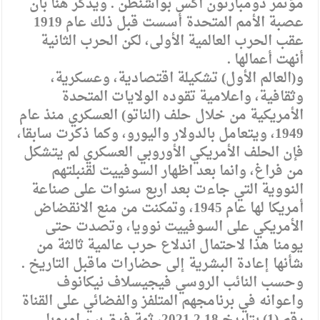
مؤتمر دومبارتون أكس بواشنطن . ويذكر هنا بأن
عصبة الأمم المتحدة أسست قبل ذلك عام 1919
عقب الحرب العالمية الأولى، لكن الحرب الثانية
أنهت أعمالها .
و(العالم الأول) تشكيلة اقتصادية، وعسكرية،
وثقافية، واعلامية تقوده الولايات المتحدة
الأمريكية من خلال حلف (الناتو) العسكري منذ عام
1949، ويتعامل بالدولار واليورو، وكما ذكرت سابقا،
فإن الحلف الأمريكي الأوروبي العسكري لم يتشكل
من فراغ، وانما بعد اظهار السوفييت لقنبلتهم
النووية التي جاءت بعد اربع سنوات على صناعة
أمريكا لها عام 1945، وتمكنت من منع الانقضاض
الأمريكي على السوفييت نوويا، وتصدت حتى
يومنا هذا لاحتمال اندلاع حرب عالمية ثالثة من
شأنها إعادة البشرية إلى حضارات ماقبل التاريخ .
وحسب النائب الروسي فيجيسلاف نيكانوف
واعوانه في برنامجهم المتلفز والفضائي على القناة