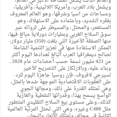
والعالم الثالث يشكل المساحة الأكبر في العالم،
ويشمل بلاد العرب، وأمريكا اللاتينية، وأفريقيا،
ومساحات من اسيا وشرقها، وهو العالم المعروف
بفقره الشديد، وباعتماده على الاستهلاك، وهو
المستعمر، والمحتل، والمسيطر على ثرواته عبر
سوق السلاح الغربي وبمليارات دورلاية مبالغ فيها،
منها الصفقة الأخيرة التي بلغت (350) مليار دولار،
الممكن الاستفادة منها في تعزيز التنمية الشاملة
لصالح ديمغرافيا العرب البالغ تعدادها اليوم أكثر
من 423 مليون نسمة حسب احصاءات عام 2020 .
وبناء عليه، وبالارتكاز على التصريح الأخير
لسيرجي لافروف، فإن روسيا جاهزة اليوم للرد
على العقوبات الاقتصادية الموجهة ضدها بالمثل،
وهي تمتلك القدرة على ذلك، ومجالها الجوي
الواسع يسمح بهذا، وقدراتها النفطية والغازية
كذلك، وعلى مستوى بيع السلاح التقليدي المتطور
مثل C400 وغيره، وهي التي تحتل المرتبة العالمية
الثانية في مجاله، وتمتلك الأنهار والبحار،