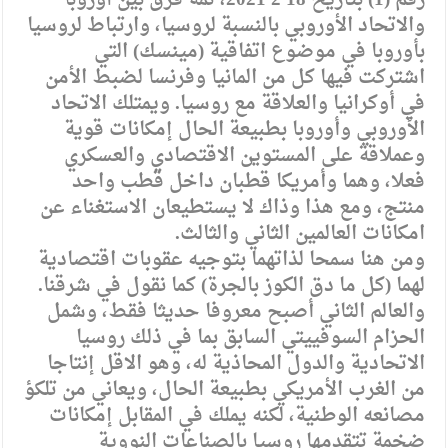
رقم (1) بتاريخ 18 2 2021، ثمة فرق بين اوروبا
والاتحاد الأوروبي بالنسبة لروسيا، وارتباط لروسيا
بأوروبا في موضوع اتفاقية (مينسك) التي
اشتركت فيها كل من المانيا وفرنسا لضبط الأمن
في أوكرانيا والعلاقة مع روسيا. ويمتلك الاتحاد
الأوروبي وأوروبا بطبيعة الحال إمكانات قوية
وعملاقة على المستوين الاقتصادي والعسكري
فعلا، وهما وأمريكا قطبان داخل قطب واحد
منتج، ومع هذا وذاك لا يستطيعان الاستغناء عن
امكانات العالمين الثاني والثالث.
ومن هنا سمحا لذاتهما بتوجيه عقوبات اقتصادية
لهما (كل ما دق الكوز بالجرة) كما نقول في شرقنا.
والعالم الثاني أصبح معروفا حديثا فقط، وشمل
الحزام السوفييتي السابق بما في ذلك روسيا
الاتحادية والدول المحاذية له، وهو الاقل إنتاجا
من الغرب الأمريكي بطبيعة الحال، ويعاني من تلكؤ
مصانعه الوطنية، لكنه يملك في المقابل إمكانات
ضخمة تتقدمها روسيا بالصناعات النووية