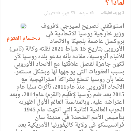
لماذا ؟
الإسلامية والمسيحية
الأمن يتلف 16 مليون حبة كبتاجون و1480 كغم مواد مخدرة
لا يوجد تعليقات
طباعة
البريد الالكترونى
النواب يقر مشروع تعديل قانون الملكية العقارية
استوقفني تصريح لسيرجي لافروف
وزير خارجية روسيا الاتحادية في
القاضي يلتقي رؤساء تحرير الصحف اليومية ويؤكد حرص مجلس
د.حسام العتوم
بروكسل عاصمة بلجيكا والاتحاد
النواب على شراكة فاعلة مع الإعلام
الأوروبي بتاريخ 15 شباط 2021 نقلته وكالة (تاس)
للأنباء الروسية، مفاده بأنه يدعو بلده روسيا لأن
دعوة المكلفين بخدمة العلم (الدفعة الثالثة) إلى مراجعة منصة خدمة
تكون جاهزة لفصل علاقتها مع الاتحاد الأوروبي
العلم
بسبب العقوبات التي يوجهها لها وبشكل مستمر،
علما بأن روسيا تتمتع بشراكة استراتيجية مع
الملك يلتقي مجموعة من رفاق السلاح
الاتحاد الأوروبي منذ عام2011، تأثرت سلبا عام
الملك يتلقى اتصالا هاتفيا من العاهل البحريني
2015 بعد ضم روسيا لإقليم (القرم) عام2014، وبعد
اعتراضه عليه. وبالمناسبة العالم الأول اظهرته
القاضي محمود أحمد فريحات.. مبارك ومزيدا من التوفيق
الحرب العالمية الثانية التي انتهت عام 1945
بتأسيس الأمم المتحدة في مدينة سان
فرانسيسكو في ولاية كاليفورنيا الأمريكية بعد