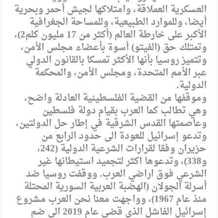
العسكرية العملاقة، وامتلاكها لجيش أحمر وبحرية
أيضا، وللموارد الطبيعية، وللمساحة الجغرافية
الأكبر على خارطة العالم (أكثر من 17 مليون كلم2)،
وتمتلك حق (الفيتو) أسوة بأعضاء مجلس الأمن،
وتتميز روسيا بأنها الأكثر تمسكا بالقانون الدولي
عبر الأمم المتحدة، ومجلس الأمن، والمحكمة
الدولية.
وموقفها من القضية الفلسطينية العادلة واضح،
وهي تطالب كما العرب بقيام دولة فلسطين
وعاصمتها القدس الشرقية في إطار حل الدولتين،
وتدعو إسرائيل للعودة الى حدود الرابع من
حزيران وفقا لقرارات الشرعية الدولية (242،
و338)، وتدعوها اكثر لتجميد استيطانها غير
الشرعي فوق اراضي العرب. ووقفت روسيا ضد
أسرلة الجولان (الهضبة العربية السورية المحتلة
منذ عام 1967)، وواجهت معنا نحن العرب مشروع
إسرائيل الفاشل الذي قضى عام 2019 الى ضم