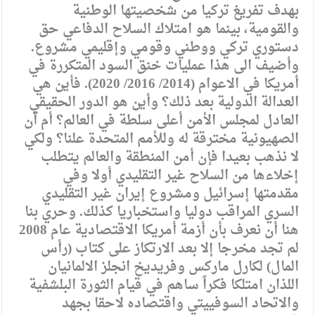
بهدف تفريغ تركيا من شخصيتها الوطنية
والقومية، بينما هو امتلاك السلاح الدفاعي حق
دستوري تركي ووطني وقومي وإقليمي مشروع.
وأضيف الى هذا عمليات خنق السود المتكررة في
أمريكا في الاعوام (2014/ 2016/ 2020). فأين هي
العدالة الدولية بعد ذلك؟ وأين هو الدور الحقيقي
العادل لمجلس الأمن أعلى سلطة في العالم؟ أم أن
الصهيونية مخترقة له وللأمم المتحدة علنا؟ ولكي
لا نذهب بعيدا فإن أمن المنطقة والعالم يتطلب
إخلاءها من السلاح غير التقليدي أولا وفي
مقدمتها إسرائيل ومشروع إيران غير التقليدي
السري المراقب دوليا واستخباريا كذلك. وحري بنا
هنا أن نعرف بأن أزمة أمريكا الاقتصادية عام 2008
لم تجد مخرجا إلا بعد الارتكاز على كتاب (رأس
المال) لكارل ماركس وفريديخ انجلز الالمانيان
اللذان امتلكا فكراً ساهم في قيام الثورة البلشفية
والاتحاد السوفييتي واقتصاده لاحقا بجهد