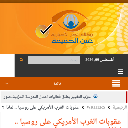
أغسطس 09, 2026
قائمة
حزب التغيير يطلق فعاليات اعمال المدرسة الحزبية..صور
الرئيسية
WRITERS
عقوبات الغرب الأمريكي على روسيا .. لماذا ؟
الجيش يفتح باب التجنيد لحملة البكالوريوس في الحقوق والقانون
بيان اجتماع عمّان:دعم الوصاية الهاشمية التاريخية على المقدسات
عقوبات الغرب الأمريكي على روسيا ..