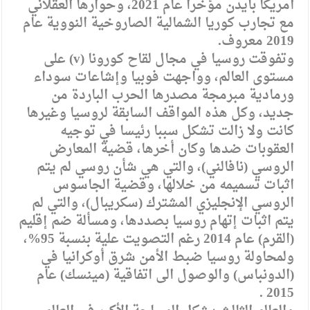
أمريكا بايدن مؤخرا عام 2021، وحوارها العقلاني
مع تجارب كوريا الشمالية الصاروخية النووية عام
2019 معروف.
وتفوقت روسيا في مجال لقاح كورونا (v) على
مستوى العالم، وواجهت فوبيا وإشاعات سوداء
ورمادية مبرمجة مصدرها الحرب الباردة من
جديد، وكل هذه المواقف السابقة لروسيا وغيرها
كانت ولا زالت تشكل سببا رئيسا في توجيه
العقوبات ضدها وكان أخرها، قضية المعارض
الروسي (نافالني)، والتي هي شأن روسي لم يتم
اثبات تسميمه من خلالها، وقضية الجاسوس
الروسي الإنجليزي المشترك (سكريبال)، والتي لم
يتم اثبات إتهام روسيا بصددها، ومسألة ضم إقليم
(القرم) عام 2014 رغم التصويت علية بنسبة 95%،
ولمحاولة روسيا ضبط الأمن شرق أوكرانيا في
(الدونباس) والوصول الى اتفاقية (مينسك) عام
2015 .