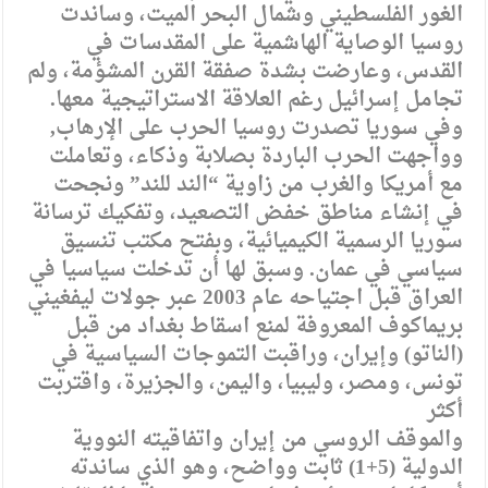
الغور الفلسطيني وشمال البحر الميت، وساندت
روسيا الوصاية الهاشمية على المقدسات في
القدس، وعارضت بشدة صفقة القرن المشؤمة، ولم
تجامل إسرائيل رغم العلاقة الاستراتيجية معها.
وفي سوريا تصدرت روسيا الحرب على الإرهاب,
وواجهت الحرب الباردة بصلابة وذكاء، وتعاملت
مع أمريكا والغرب من زاوية “الند للند” ونجحت
في إنشاء مناطق خفض التصعيد، وتفكيك ترسانة
سوريا الرسمية الكيميائية، وبفتح مكتب تنسيق
سياسي في عمان. وسبق لها أن تدخلت سياسيا في
العراق قبل اجتياحه عام 2003 عبر جولات ليفغيني
بريماكوف المعروفة لمنع اسقاط بغداد من قبل
(الناتو) وإيران، وراقبت التموجات السياسية في
تونس، ومصر، وليبيا، واليمن، والجزيرة، واقتربت
أكثر
والموقف الروسي من إيران واتفاقيته النووية
الدولية (5+1) ثابت وواضح، وهو الذي ساندته