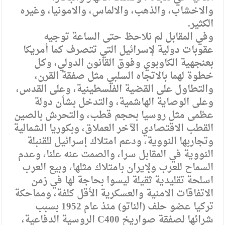
والاخشاب، والذهب، والالماس، والامونيا، وغيره
الكثير.
وفي المقابل لم نلاحظ حتى الساعة توجيه
عقوبات دولية لإسرائيل التي تتصرف كما أمريكا
بعنجهية الكاوبوي وفوق القانون الدولي، وكل
خطوة لهما بالاتجاه السلبي مثل صفقة القرن،
والتطاول على القضية الفلسطينية، وعلى القدس،
وعلى الوصاية الهاشمية، والتدخل بشأن دولة
عظمى مثل روسيا بحجم قطب، والتحرش بالصين
القطب الاقتصادي الآخر العملاق، وبكوريا الشمالية
وتجاربها النووية، ودعم امتلاك إسرائيل للقنبلة
النووية في المقابل سرا، والصمت عنه علنا، وعدم
السماح للعرب ولإيران بامتلاك مثلها، وبيع العرب
اسلحة تقليدية ثقيلة ليسوا بحاجة لها في زمن
الاتفاقات الامنية والعسكرية الأقل كلفة، ومماحكة
تركيا عضو حلف (الناتو) منذ عام 1952 بسبب
شرائها لصفقة صواريخ C400 الروسية الدفاعية،