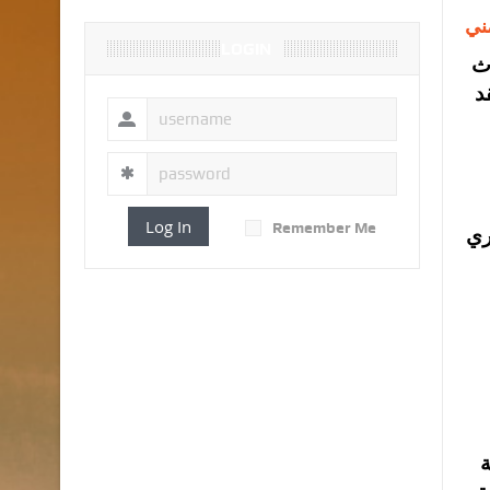
ني
LOGIN
دث
د
Log In
Remember Me
ري
ة