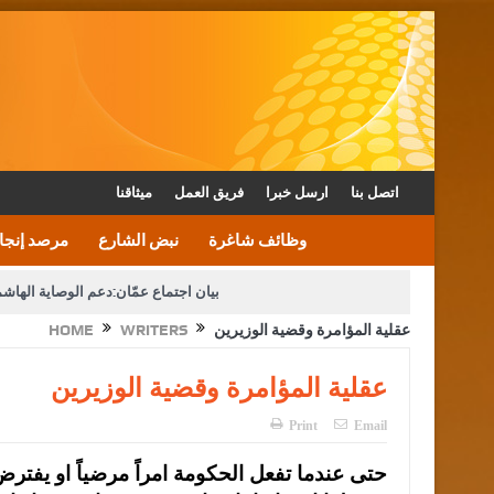
اتصل بنا
ارسل خبرا
فريق العمل
ميثاقنا
وظائف شاغرة
نبض الشارع
مرصد إنجا
بيان اجتماع عمّان:دعم الوصاية الهاش
عقلية المؤامرة وقضية الوزيرين
WRITERS
HOME
دعوة المكلفين بخدمة العلم (الدفعة الثالثة) إلى مراجعة م
عقلية المؤامرة وقضية الوزيرين
القاضي محمود أحمد فريحات.. مبا
Print
Email
حتى عندما تفعل الحكومة امراً مرضياً او يفتر