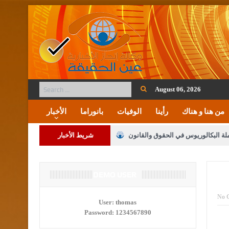
August 06, 2026
من هنا و هناك
رأينا
الوفيات
بانوراما
الأخبار
ملة البكالوريوس في الحقوق والقانون
شريط الأخبار
لنواب على شراكة فاعلة مع الإعلام
DEMO USER
لملك يلتقي مجموعة من رفاق السلاح
No 
User:
thomas
Password:
1234567890
فريحات.. مبارك وبكم تزهو المناصب