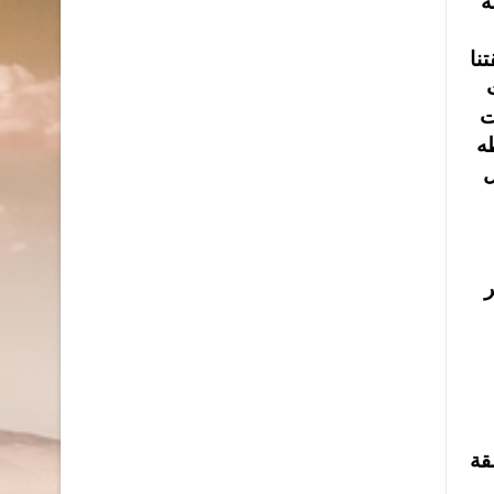
ة
نا
ت
ه
ل
ر
قة