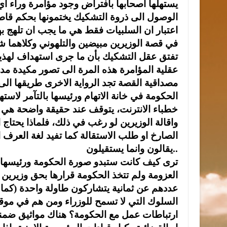
يستهلها اصحابها بافتراض وجود مؤامرة وراء اي ق
الوصول الى ذروة التشكيك يختمونها بحكم قاط
اعتبار ان السلبيات فقط هي ما يجب ان تلهج ب
في قصة الوزيرين مبيضين والتلهوني وكلاهما شخص
تفتق عقل التشكيك بأن ما جرى استهداف لهذي
عقلية المؤامرة هذه المرة الى تصور مكيدة مدبر
مصداقية القصة تجد الرواية الاخرى طريقها ال
الحكومة في خانة الاتهام ورئيسها بالتآمر لاس
خطباء الانترنت، يتوقف عند حقيقة واضحة هي 
واقالة الوزيرين لو رغب في ذلك، فلماذا يحتاج ال
الصارخ او طلب الاستقالة كما تفيد لغة العرف ال
يقالون وانما يستقيلون..
ترى كيف كانت ستبدو صورة الحكومة ورئيسها ع
العزومة ولم تتخذ الحكومة قرارها بحق وزيرين 
عددهم عن ثمانية يتشاركون طاولة واحدة (كما 
السلوك التي لا تسمح للوزراء ومن هم في موقع
ارتباطات عمل مع الحكومة؟ هناك مواثيق ضمنية