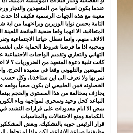
او القضائية وكبار قيادات المؤسسة الامنية، ا
عندما يكون اصحابها من المتعهدين والتجار ورج
معينة مع هذه الجهات الرسمية فكيف اذا حدث ذل
التامة بحسن نوايا الوزيرين وبراءتهما من اية 
المتعاقبة، الا انهما وقعا ضحية الجائحة اللعينة
الالاف منهم، وانما تعطل حياتنا الاجتماعية و
ومحبيه اذا ما فرضنا شروط الحماية على انفسنا
التهاني والتعازي وتقديم الواجبات الاجتماعية ع
كانت تلبية دعوة المتعهد من الضروريات ؟ لا ا
المبيضين والتلهوني وقعا في مصيدة الحرج، واحس
نمر بها ولا نعرف الى اين ستاخذنا، وكل حسب دا
الخصاونه فمن الطبيعي ان يكون صعباً بوقعه عل
يجازف بمخالفة من هذا المستوى والحجم بينما 
التباعد كحل وحيد وسحري لمواجهة وباء الكورونا
يمض الا ايام معدودات على قرارات التشدد في تن
الكمامة ومنع الاحتفالات والمناسبات.
قرار الرئيس جوبه بالتشكيك، وبعض المشككين ذه
وظيفتها صناعة الاشاعة، لكن ماذا لو تجاهل ا