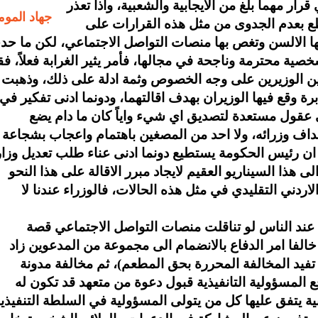
رار مهما بلغ من الايجابية والشعبية، واذا تعذر
جهاد الموم
ع بعدم الجدوى من مثل هذه القرارات على
ها الالسن وتغص بها منصات التواصل الاجتماعي، لكن ما ح
ية محترمة وناجحة في مجالها، فأمر يثير الغرابة فعلاً، فق
ن الوزيرين على وجه الخصوص وثمة ادلة على ذلك، وذهبت
ة وقع فيها الوزيران بهدف اقالتهما، ودونما ادنى تفكير في
ى عقول مستعدة لتصديق اي شيء واياً كان ما دام يضع
تهداف وزرائه، ولا احد من المصغين باهتمام واعجاب بشجاعة
ان رئيس الحكومة يستطيع دونما ادنى عناء طلب تعديل وزا
ى هذا السيناريو العقيم لايجاد مبرر الاقالة على هذا النحو
اردني التقليدي في مثل هذه الحالات، فالوزراء عندنا لا
ند الناس لو تناقلت منصات التواصل الاجتماعي قصة
خالفا امر الدفاع بالانضمام الى مجموعة من المدعوين زاد
تفيد المخالفة المحررة بحق المطعم)، ثم مخالفة مدونة
 المسؤولية التانفيذية قبول دعوة من متعهد قد تكون له
 يتفق عليها كل من يتولى المسؤولية في السلطة التنفيذي