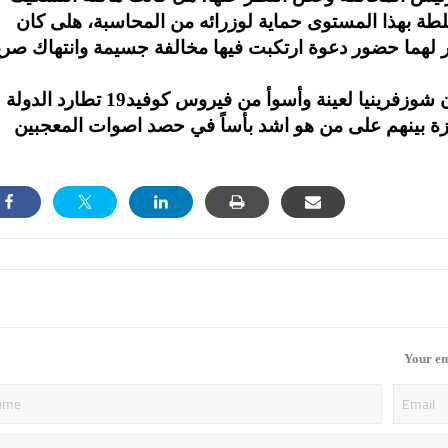
طة بهذا المستوى حماية لوزرائه من المحاسبة، هلى كان
رر لهما حضور دعوة ارتكبت فيها مخالفة جسيمة وانتهاك صري
هذا هو السؤال الذي يقودنا الى اعتقاد جازم بأن شوزفرينيا لعينة وأسوأ من فيروس كوفيد19 تطارد الدولة
ة بينهم على من هو اشد بأساً في حصد اصوات المعجبين
Your em