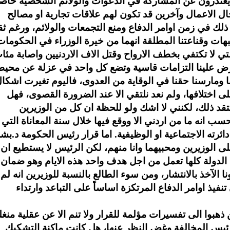
ذا يعتذرون عن المشاركة في الدعوات والولائم الشخصية خاص
ال الاعمال وآخرين قد تكون لهم علاقات تجارية او مصالح
ك في زمن اوامر الدفاع ومنع التجمعات والولائم، ورغم ثقت
شبهات وقناعتنا المطلقة انهما من خيرة الوزراء في الحكومات
 التي لا تكتفي بخطف الارواح وقتل الاف الاردنيين واصابة مئا
تفرض علينا التزامات قاسية وتضع كل واحد في عزلة عن محيط
 ومارسنا حقنا في الوقاية من العدوى، فاليوم تغيرت اشكا
لى اختلافها، ولم نعد نلتقي الا عند الضرورة القصوى، فهل
عتقد ذلك، لكنني لا اشك ولو للحظة ان كل من الوزيرين
ب انه ما من اردني الا ووقع فيها خلال سنة المعاناة التي
ئرته الاجتماعية او الوظيفية. اما قرار رئيس الحكومة د.بش
ى الوزيرين ومحبيهما وانا منهم، لكن الرئيس لا يستطيع ان
الدولة كلها تعمل من اجل هدف واحد هذه الايام وهو ضمان
 الآخذ بالانتشار، ومن سوء الطالع بالنسبة للوزيرين انه لم
فيذ اوامر الدفاع المرتكزة اساساً على التباعد وارتداء
بوا الى تفسيرات مؤلمة للقرار ولا تنم الا عن عقلية منغل
لرئيس المخالفة وغض النظر عنها، هل كانت ماكنة التشكيك