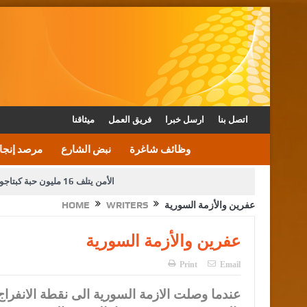
اتصل بنا
ارسل خبرا
فريق العمل
ميثاقنا
وظائف شاغرة
نبض الشارع
مرصد إنجا
الأمن يتلف 16 مليون حبة كبتاجون و1480 كغم مواد مخدرة
عفرين والأزمة السورية
WRITERS
HOME
دعوة المكلفين بخدمة العلم (الدفعة الثالثة) إلى مراجعة م
عفرين والأزمة السورية
القاضي محمود أحمد فريحات.. مبا
Print
Email
عندما وصلت الازمة السورية الى نقطة الانفر