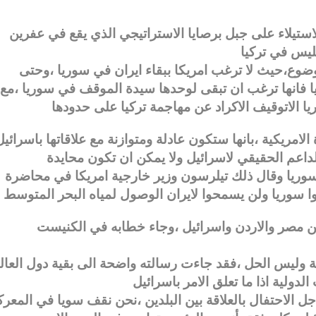
ستيلاء على جبل برصايا الاستراتيجي الذي يقع في عفرين
ضوع،حيث لا ترغب امريكا ببقاء ايران في سوريا ،وحتى
يا فانها ترغب ان تبقى لوحدها سيدة الموقف في سوريا ،مع
لامريكية ،بانها ستكون عادلة ومتوازنة مع علاقاتها باسرائيل
ر سوريا وقال ذلك تيلرسون وزير خارجية امريكا في محاضرة
من مصر والاردن واسرائيل ،وجاء خطابه في الكنيست
لة وليس الحل ،فقد جاءت رسالته واضحة الى بقية دول العال
ل الاحتفال بالعلاقة بين البلدين ،نحن نقف سويا في المعرك