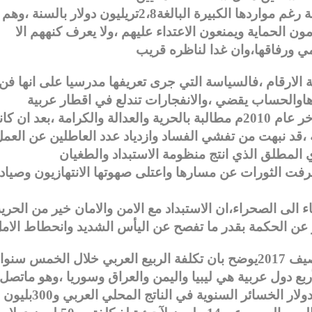
لاتزال الدول العربية دول هشة وضعيفة ومتفرقة رغم مواردها الكبيرة البالغة2،8تريليون دولار بالسنة ،وهم
 الحماية ويمنعون الاعتداء عليهم ،ولا يعرف كنههم الا
لارقام ،فالسياسة التي جرى تعريفها مدرسيا على انها فن
حملت انتفاضات الربيع العربي التي اندلعت اواخر عام 2010م مطالبة بالحرية والعدالة والكرامة ،بعد ان
 ،قد نبهت من تفشي الفساد وازدياد عدد العاطلين عن العم
نحرفت الثورات عن مسارها واعتلى صهوتها الانتهازيون وصياد
ء الى الصحراء،ان الاستبداد مع الامن والامان خير من الحري
أصدر المنتدى الاستراتيجي العربي تقريرا في صيف 2017يوضح بان تكلفة الربيع العربي خلال الخمس س
أربع دول عربية هي ليبيا واليمن والعراق وسوريا ،وهو ماتصل
تكلفته الى 900بليون دولار فضلا عن 640بليون دولار الخسائر السنوية في الناتج المحلي العربي و300بليون