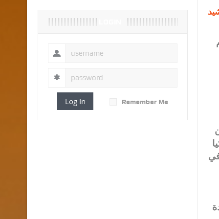
يد
LOGIN
Log In
Remember Me
ن
في
ة