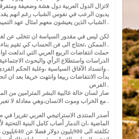
يدبون الرعب في نفوس الشباب رغم انهم يقدمون
الشباب الذين يعيشون معهم امثال عهد التميمي ورفاقها،وان غدا لناظره قريب .
لكن ليس في مقدور السياسة ان تتخلى عن لغة ا
الممكن ،تحتاج الى فن الحساب كي تقيم بناءهاوالحساب يقضي ،والانفجارات تندلع في اقطار عربية .
الدراسات واستطلاع الرأي والبحوث الاجتماعية
وانسداد الآفاق السياسية ،وغلبة الحكم الفردي المطلق الذي انتج منظومة الاستبداد والطغيان .
بدأت الانتفاضات ربيعا وانتهت خريفا بعد ان ا
الفرص .
صار لسان حالة غالبية البشر المترامين من الما
مع الخراب وموت الانسان،وهي معادلة لا تعبر عن الحكمة بقدر ما تفصح عن اليأس الشديد وانحطاط الامل .
الماضية ،ان الدمار أصاب كامل البنية التحتية ل