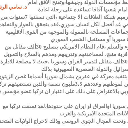
ظ مؤسسات الدولة وجيشها،وتفتح الأفق امام
د. سامي الرش
مام شعبها آفاقا تساعده على رحلة اعادة
اعمارما هدمته الحرب من مدن وقرى ،واعادة ترميم شبكة العلاقات الا جتماعية ،التي نسفتها 7سنوات من
 في غد أفضل لكل انسان سوري،فقد يتحقق بالحوار والتفاهم
ماعات المسلحة ،الممولة والموجهة من القوى الاقليمية
عندما وصلت سوريا الى هذه المرحلة من الهدوء والسلم ،قام النظام الامريكي بتسليح 30ألف مقاتل من
 قرية منبج، لمساعدتهم وتدريبهم ومدهم بالسلاح والتمويل
،كما عملت مع داعش سابقا التي اسست ايضا 30الف مقاتل لتدمير العراق وسوريا ،حيث لا مصلحة للادارة
 بتنفيذ معركة في عفرين بشمال سوريا أسماها غصن الزيتو
اوروبي بالاعتراض على ذلك على اعتبار ان تركيا عضو مؤسس 
وريا اوالعراق او ايران على حدودها،لقد نسقت تركيا مع
تحت المجال الجوي الروسي وذلك لاخراج الولايات المتحد