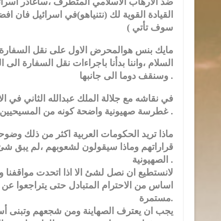
ضد الارهاب الاسلامي المتطرف ،سأغادر اسرائي
القيادة القوية لك (نتنياهو)في اسرائيل فان افضل
سوف تأتي )
مايك بنس هوالمحرض الاول على نقل السفارة 
السلام ،واننا بدأنا باجراءات نقل السفارة الى 
وسنقف دوما الى جانبها .
في نقاشه مع جلالة الملك عبدالله الثاني في ا
غطرسة صهيونية واضحة كونه من المسيحيين الصهيونيين الجدد .
ماذا تريد الحكومات العربية اكثر من ذلك وضو
قراراتهم وماذا سيقولون لشعوبهم ،لم يبق شئ ي
الصهيونية .
لانستطيع ان نصل لشئ الا اذا اتحدت مواقفنا وا
اساس من الاحترام المتبادل حتى يتراجعوا عن 
مستمرة.
يجب ان يعترف الصهاينة ومن شجعهم وتبنى 