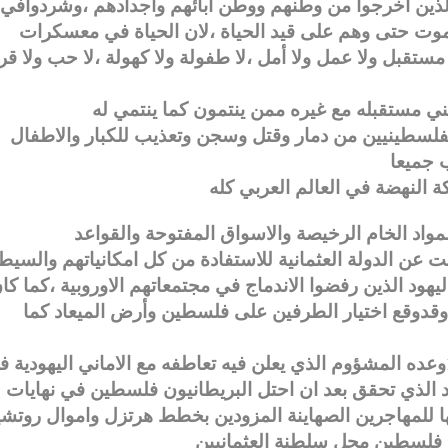
ذين اخرجوا من وطنهم ووطن آبائهم واجدادهم ،وشردوافي
لموت حتى وهم على قيد الحياة ،لان الحياة في معسكرات
 مستقبل ولا عمل ولا أمل ،لا طفولة ولا كهولة ،لا حب ولا ق
لفلسطينيين من دمار وقتل وسجن وتعذيب للكبار والاطفال
مواد الخام الرخيصة والاسواق المفتوحة والقواعد
ت عن الدولة العثمانية للاستفادة من كل امكانياتهم والسيط
يهود الذين رفضوا الاندماج في مجتمعاتهم الاوروبية ،كما كا
وقدوقع اختيار الطرفين على فلسطين وأرض الميعاد كما
أصدر بلفور وزير الخارجية البريطانية عام 1917وعده المشؤوم الذي يعلن فيه تعاطفه مع الاماني اليهودية
الذي تحقق بعد ان احتل البريطانيون فلسطين في نهايات