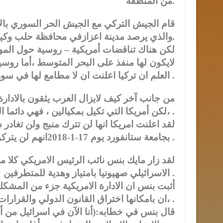
من المنطقة.
قام الجيش التركي مع الجيش الحر السوري بالا
والذي يرصد مدينة اعزازفي محافظة حلب وكيليس في تركيا.
لكن هناك تناقضات أمريكية – روسية حول المو
لايكون لها منفذ على البحر المتوسط ،أما روس
العلم ان تركيا اعلنت ان لا مطامع لها في سوريا الاتوقيف الاكراد عن مهاجمة تركيا على حدودها .
من جانب آخر كيف لايزال العرب يثقون بالادارة ا
،لكن أمريكا التي تكيل بمكيالين ، فهي دائما الداعم الحقيقي لاسرائيل ولا يمكن ان تكون محايدة .
لقد اعلنت امريكا انها لن تترك منبج ولن تغاد
بجامعة ستانفورد يوم 17-1-2018انهم لن يتركوا سوريا ولن يسمحوا لايران الوصول لمياه البحر المتوسط .
لقد زار مايك بنس نائب الرئيس الامريكي كلا 
الاسرائيلي صهيونيا بامتياز وهدية للمتطرفين .
أثبت بنس ان الادارة الامريكية جزء من المشك
،ان بامكانها اختراق القانون الدولي والقرارات الدولية اذا ما تعلق الامر باسرائيل .
قال بنس في خطابه:(أنا الآن في اسرائيل من أج