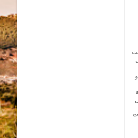
 كانت
ل
و
ة
نوات