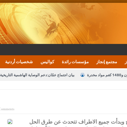
ز
مجتمع إنجاز
مؤسسات رائدة
كواليس
شخصيات أردنية
بيان اجتماع عمّان:دعم الوصاية الهاشمية التاريخي
تشكيلات إدارية واسعة في الداخلية (اسماء)
النواب يقر
نصة خدمة العلم
القاضي يلتقي رؤساء تحرير الصحف اليومية ويؤكد حرص مجلس ا
رك ومزيدا من التوفيق
الملك يتلقى اتصالا هاتفيا من العاهل البحريني
ا
Comments
عارف بيك 
اج وبدأت جميع الاطراف تتحدث عن طرق الحل