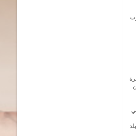
رب
رة
ن
 في