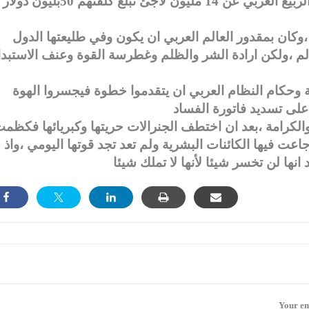
انفقت لاجهاض الثورات،وفي موازاة ذلك أثمر الربيع العربي عن 14 مليون لآجئ تبلغ كلفتهم 50بليون دولار
 مذهلة تتعدى 2تريليون دولار ،وكان بمقدور العالم العربي ان يكون وفي طليعتها الدول
عالم ،ولكن ارادة الشر والظلم وغطرسة القوة وعنف الاستبدا
سة وحكام النظام العربي ان يتقدموا خطوة فيجسروا الهوة
رية والكرامة ،بعد ان اختطف الجنرالات حريتها وكبريائها فكظم
 ،مرت 8سنوات عجاف ،جاعت فيها الكائنات البشرية ولم تعد تجد قوتها اليومي ،واذ
Your em