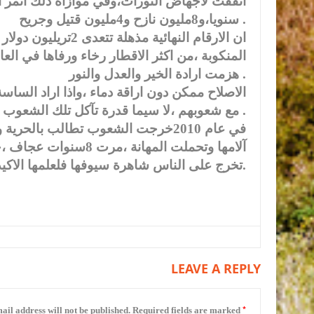
سنويا،و8مليون نازح و4مليون قتيل وجريح .
ان الارقام النهائية
المنكوبة ،من اكثر الاقطار رخاء ورفاها في ال
هزمت ارادة الخير والعدل والنور .
الاصلاح ممكن دون اراقة دماء ،واذا اراد السا
مع شعوبهم ،لا سيما قدرة تآكل تلك الشعوب على تسديد فاتورة الفساد .
في عام 2010خرجت الشعوب تطالب بالح
آلامها وتحملت المهانة
تخرج على الناس شاهرة سيوفها فلعلمها الاكيد انها لن تخسر شيئا لأنها لا تملك شيئا.
LEAVE A REPLY
*
ail address will not be published.
Required fields are marked