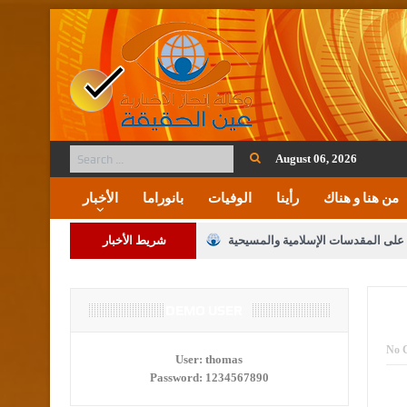
August 06, 2026
من هنا و هناك
رأينا
الوفيات
بانوراما
الأخبار
ة على المقدسات الإسلامية والمسيحية
شريط الأخبار
 مشروع تعديل قانون الملكية العقارية
لنواب على شراكة فاعلة مع الإعلام
DEMO USER
لملك يلتقي مجموعة من رفاق السلاح
No 
User:
thomas
Password:
1234567890
فريحات.. مبارك وبكم تزهو المناصب