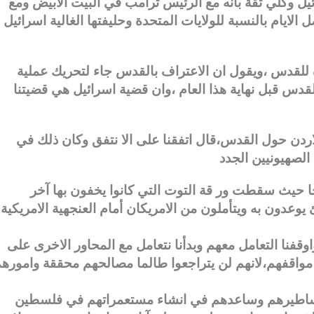
ل وكلي ثقة بأنه مع الرئيس ترامب في البيت الابيض ومع
 الايام بالنسبة للولايات المتحدة وحليفتها الغالية اسرائيل
للقدس ،ويقول ان الاعتراف بالقدس جاء لتحريك عملية
القدس قبل نهاية هذا العام ،وان قضية اسرائيل هي قضيتنا
لاردن حول القدس،قال اتفقنا على الا نتفق وكان ذلك في
حا حيث سقطت ور قة التوت التي كانوا يخفون بها آخر
وعدون به ويتأملون من الامريكان أمام العنجهية الامريكية
وقفنا التعامل معهم وبدأنا نتعامل مع المحاور الاخرى على
مواقفهم،لانهم لن يتراجعوا طالما مصالحهم محققة واموره
أساطيرهم وساعدهم في انشاء مستعمراتهم في فلسطين