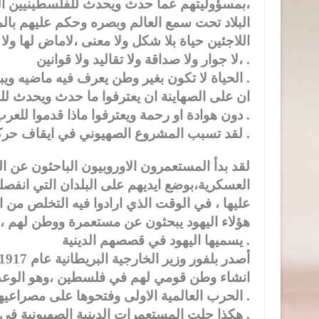
،بمسؤوليتهم عما حدث ويحدث للفلسطينيين ال
البلاد تحت سمع العالم وبصره وحكم عليهم با
اللاجئين حياة بلا شكل ولا معنى ،لاماض لها ولا
،لا جوار ولا صداقة ولا تقاليد ولا قوانين .
الحياة لا تكون بغير وطن يعرف فيه ماضيه ويبني مستقبله مع غيره ممن ينتمون كما ينتمي له .
ان على الصهاينة ان يعترفوا ما حدث ويحدث ل
دون هوادة او رحمة ويعترفوا ماذا قدموا للعرب جميعا .
لقد تسبب المشروع الصهيوني في ايقاف حركة النهضة في العالم العربي كله .
لقد بدأ المستعمرون الاوروبيون الباحثون عن ال
العسكرية،بوضع ايديهم على البلدان التي انفصل
عليها ، في الوقت الذي ارادوا فيه التخلص من ال
هؤلاء اليهود يبحثون عن مستعمرة ووطن لهم ،
يسميها اليهود في قصصهم الدينية .
انشاء وطن قومي لهم في فلسطين ،وهو الوعد 
الحرب العالمية الاولى وفتحوها على مصراعيها للمهاجرين الصهاينة المزودين بخطط هرتزل واموال روتشيلد .
هكذا حلت المستعمرات الدينية الصهيونية في فلسطين محل سلطنة العثمانيين .