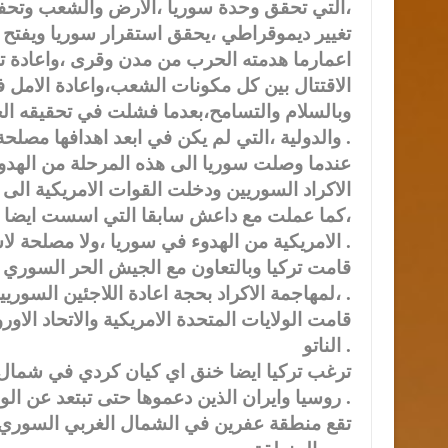
،التي تحقق وحدة سوريا ،الارض والشعب وتحف
تغيير ديموقراطي ،يحقق استقرار سوريا ويفتح ا
الاقتتال بين كل مكونات الشعب،واعادة الامل
وبالسلام والتسامح،بعدما فشلت في تحقيقه الج
والدولية ،التي لم يكن في ابعد اهدافها مصلحة سوريا أو مستقبل الشعب السوري .
الاكراد السوريين ودخلت القوات الامريكية الى
الامريكية من الهدوء في سوريا ،ولا مصلحة لاسرائيل والدولة العنصرية الصهيونية بذلك .
قامت تركيا وبالتعاون مع الجيش الحر السوري
،لمهاجمة الاكراد بحجة اعادة اللاجئين السوريين لموطنهم وعددهم 3،5مليون نسمة والذين تستضيفهم تركيا .
قامت الولايات المتحدة الامريكية والاتحاد ال
الناتو .
ترغب تركيا ايضا خنق اي كيان كردي في شمال س
روسيا وايران الذين دعموها حتى تبتعد عن الولايات المتحدة الامريكية والغرب .
تقع منطقة عفرين في الشمال الغربي السوري و