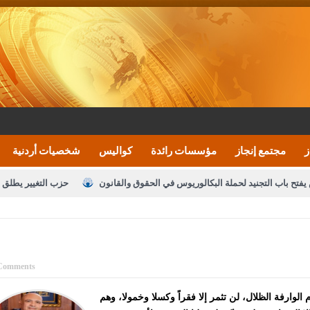
ز
مجتمع إنجاز
مؤسسات رائدة
كواليس
شخصيات أردنية
يفتح باب التجنيد لحملة البكالوريوس في الحقوق والقانون
حزب التغيير يطلق 
بيان اجتماع عمّان:دعم الوصاية الهاشمية التاريخي
ف اليومية ويؤكد حرص مجلس النواب على شراكة فاعلة مع الإعلام
النواب يقر
الملك يلتقي مجموعة من رفاق السلاح
دعوة المكلفين بخدمة العلم (الدفعة 
Comments
القاضي محمود أحمد
م الوارفة الظلال، لن تثمر إلا فقراً وكسلا وخمولا، وهم