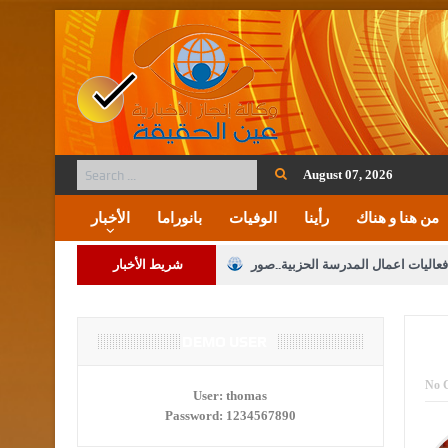
August 07, 2026
من هنا و هناك
رأينا
الوفيات
بانوراما
الأخبار
فعاليات اعمال المدرسة الحزبية..صور
شريط الأخبار
ة على المقدسات الإسلامية والمسيحية
 مشروع تعديل قانون الملكية العقارية
DEMO USER
الثالثة) إلى مراجعة منصة خدمة العلم
No 
User:
thomas
Password:
1234567890
 فريحات.. مبارك ومزيدا من التوفيق