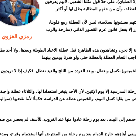
إلا الصئبان)، على حدّ قول مثلنا الشعبي. لأنهم يعرفون
نهم يعيشونها بسلاسة، ليس لأن العطلة ربيع قلوبنا،
تدور إلا بفعل قانون عزم القصور الذاتي (سارحة والرب
رمزي الغزوي
ة إلا نحن، وتشاهدون هذه الظاهرة قبل عطلة الاعياد الطويلة وبعدها، ولا أحد يط
الخميس) نكسل ونعطل، وبعد العودة من الثلج والعيد نعطل. فكيف إذا لا تريدون
المدرسية إلا يوم الإثنين. لأن الأحد يتبخر استعدادا لها، والثلاثاء عطلة واجبة
خلص من بقايا كسل النوم، والخميس عطلة عن الدراسة حكماً؛ لأننا نقضيها (سوالي
حدهم إلى البيت، بعد يوم رحلة عادوا منها عند الغروب. للأسف لم يحضر من ص
بقى أبناؤهم خارج الدوام بعد يوم رحلة من المفترض أنها استجمام وفرح، ومدع