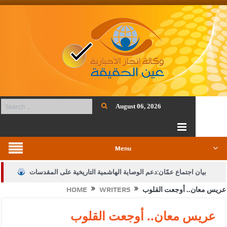
August 06, 2026
Menu
بيان اجتماع عمّان:دعم الوصاية الهاشمية التاريخية على المقدسات
عريس معان.. أوجعت القلوب
WRITERS
HOME
الإسلامية والمسيحية
الأمن يتلف 16 مليون حبة كبتاجون و1480 كغم مواد مخدرة
عريس معان.. أوجعت القلوب