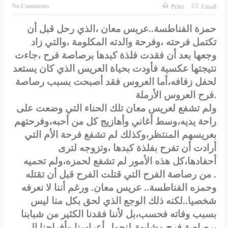
النواب يقر مشروع تعديل قانون الملكية العقارية
No Comments
Print
Email
تشكيلات إدارية واسعة في الداخلية (اسماء)
حمزة الفناطسة..عريس معان ،الذي رحل قبل أن
تكتمل فرحته ،وفرحة والدته المكلومة ،والتي زاد
القاضي يلتقي رؤساء تحرير الصحف اليومية ويؤكد حرص مجلس النواب
وجعها بعد أن فقدت فلذة كبدها برصاصة فرح ،جاءت
على شراكة فاعلة مع الإعلام
نتيجتها عكسية فأودت بحياة العريس الذي كان يستعد
دعوة المكلفين بخدمة العلم (الدفعة الثالثة) إلى مراجعة منصة خدمة
لحفل زفافه،أما العروس فقد أصبحت بسبب رصاصة
فرح العروس الأرملة.
العلم
ولم تشفع لعريس معان تلك الحناء التي وضعت على
الملك يلتقي مجموعة من رفاق السلاح
راحة يديه،وسط أغاني وأهازيج كل من أحبه،وفرحتهم
بعريسهم المنتظر،وكذلك لم تشفع فرحة الأم التي
الملك يتلقى اتصالا هاتفيا من العاهل البحريني
أرادت أن تفرح بفلذة كبدها ،وتزوجه لترى
القاضي محمود أحمد فريحات.. مبارك ومزيدا من التوفيق
أحفادها،كل هذه الأمور لم تشفع لحمزه،ولم تحميه
من رصاصة الفرح التي قتلت الفرح قبل أن تقتله .
عارف بيك فريحات.. مبارك وبكم تزهو المناصب
وحمزه الفناطسة.. عريس معان. ورغم أننا لا نعرفه
شخصيا..لكنه ذلك الوجع الذي لحق بكل منا ليس
بسبب وفاته فحسب،بل لأننا فقدنا الكثير من شبابنا
برصاصة فرح مشابهة،لنحول أعراسنا،وأفراحنا إلى