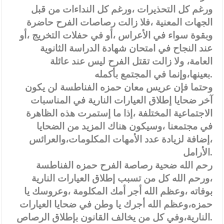
ورغم كل التحذيرات ،ورغم كل النداءات من قبل
الجهات المعنية ،فلا زالت رصاصات الفرح حاضرة
وبقوة سواء في الأعراس ،أو في حفلات التخريج ،أو
عند النجاح في امتحان شهادة الدراسة الثانوية
العامة، ولا زالت تقتل الفرح ليس عند عائلة
بعينها،وإنما في المجتمع بأكمله.
وحتما فإن عريس معان حمزه الفناطسة لن يكون
آخر ضحايا إطلاق العيارات النارية في المناسبات
الاجتماعية المختلفة ،إذا ما إستمرت هذه الظاهرة
في مجتمعنا ،وسيكون هناك المزيد من الضحايا
،إضافة لزيادة عدد الأمهات المكلومات،والعرائس
الأرامل.
رحم الله ضحية رصاصة الفرح حمزه الفناطسة
،ورحم الله كل من تسبب إطلاق العيارات النارية
بوفاته ،وعظم الله أجر أمك المكلومة ،وعروسك يا
حمزه،وعظم الله أجرك يا وطن في ضحايا العيارات
النارية،وفي كل من يخالف القانون بإطلاق الرصاص.