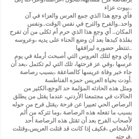
بيوت عزاء..
فأي وجع هذا الذي جمع العرس والعزاء في آن
واحد..والفرح والترح في نفس الوقت..ونفس
المكان.. أي وجع هذا الذي حرم أم ثكلى من أن تفرح
بفلذة كبدها بعد أن وضع الحناء على يديه ،وعروسه
تنتظر حضوره ليرافقها..
واي وجع لتلك العروس التي أصبحت أرملة في يوم
عرسها ،وفي عز فرحتها، تلك التي لم تكتمل ،بعد أن
جاء خبر وفاة عريسها كالصاعقة ،بسبب رصاصة
أودت بحياة العريس حمزه الفناطسة.
ومثل هذه الحادثه المؤلمة حد الوجع،الكثير من
الحالات في مجتمعنا الأردني، عندما يقتل من يطلق
الرصاص الحي تعبيرا عن فرحة ،يقتل فرح من حوله
بسبب ما تفعله هذه الرصاصة ،وما تتركه من ألم
لأصحاب الفرح بعد أن تقتل هذه الرصاصة أحد
الأشخاص ،فكيف إذا كانت قد قتلت العريس،وقتلت
فرحته.