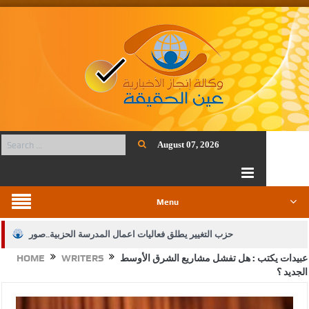
August 07, 2026
Menu
حزب التغيير يطلق فعاليات اعمال المدرسة الحزبية..صور
عبيدات يكتب : هل تفشل مشاريع الشرق الأوسط
WRITERS
HOME
الجيش يفتح باب التجنيد لحملة البكالوريوس في الحقوق والقانون
الجديد ؟
بيان اجتماع عمّان:دعم الوصاية الهاشمية التاريخية على المقدسات