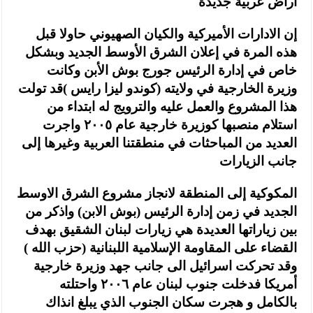
اراض عربية جديدة
إن الادارات الأميركية والكيان الصهيوني حاولا قبل
هذه المرة في إعلان الشرق الأوسط الجديد وبشكل
خاص في إدارة الرئيس جورج بوش الأبن وكانت
وزيرة الخارجية في ولايته (کوندو لیزا رايس )قد تولت
هذا المشروع والعمل عليه والترويج له ابتداء من
استلام منصبها كوزيرة خارجية عام ٢٠٠٥ واجرت
العديد من المباحثات في منطقتنا العربية وغيرها إلى
جانب الزيارات
المكوكية إلى المنطقة لانجاز مشروع الشرق الاوسط
الجديد في زمن إدارة الرئيس (بوش الابن) واذكر من
بين زياراتها العديدة هي زيارات لبنان الشقيق بهدف
القضاء على المقاومة الإسلامية اللبنانية (حزب الله )
وقد تحركت اسرائيل الى جانب جهد وزيرة خارجية
أمريكا فدخلت جنوب لبنان عام ٢٠٠٦ واحتلته
بالكامل و هجرت سكان الجنوب الذي يبلغ انذاك