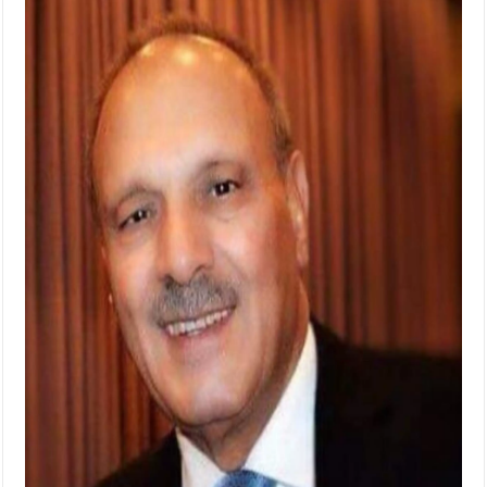
الإسلامية والمسيحية
الأمن يتلف 16 مليون حبة كبتاجون و1480 كغم مواد مخدرة
النواب يقر مشروع تعديل قانون الملكية العقارية
القاضي يلتقي رؤساء تحرير الصحف اليومية ويؤكد حرص مجلس النواب
على شراكة فاعلة مع الإعلام
دعوة المكلفين بخدمة العلم (الدفعة الثالثة) إلى مراجعة منصة خدمة
العلم
الملك يلتقي مجموعة من رفاق السلاح
الملك يتلقى اتصالا هاتفيا من العاهل البحريني
القاضي محمود أحمد فريحات.. مبارك ومزيدا من التوفيق