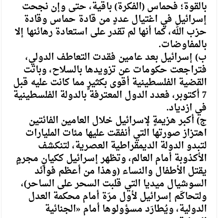
بالقوة؛ فحماس (الفكرة) باقية، حتى وإن نجحت
إسرائيل في اغتيال عددٍ من قادة حماس وقادة
حزب الله، كما أنها لم تقدر على استعادة رهائنها إلا
بالمفاوضات.
ب) إسرائيل بعد عامين فقدت التعاطف الدولي،
فتراجعت حكومات عن تزويدها بالسلاح، وباتت
القضية الفلسطينية أقوى بكثيرٍ مما كانت عليه قبل
7 أكتوبر، فعدد الدول المعترفة بالدولة الفلسطينية
في ازدياد.
ج) أكبر هزيمةٍ لإسرائيل خلال العامين الفائتين
اهتزاز صورتها التي أنفقت عليها مئات المليارات
لتبدو الدولة الديمقراطية العصرية، لتنكشف
الأكذوبة أمام العالم، وتظهر إسرائيل ككيانٍ مجرمٍ
يقتل الأطفال والنساء (وهذا من أعظم فوائد
السوشيال ميديا التي قلبت السحر على الساحر)،
ولتحاكَم إسرائيل لأول مرّة أمام محكمة العدل
الدولية، ويُطارَد مسؤولوها أمام «الجنائية