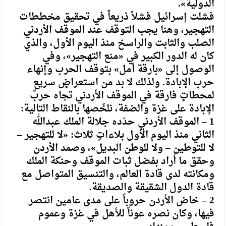
الدولية».
فشلت إسرائيل فشلاً ذريعاً في تحقيق مخططات
التهجير، وهنا يجب التوقف عند الموقف الأردني
الصلب والثابت والراسخ منذ اليوم الأول، والذي
كان له الدور الكبير في «منع التهجير»، وفي
الوصول إلى «بارقة أمل» بتوقف الحرب وإنهاء
حرب الإبادة. ولذلك لا بد من استعراضٍ سريعٍ
لمحطاتٍ فارقة في الموقف الأردني تجاه حرب
الإبادة على غزة والضفة، نلخّصها بالنقاط التالية:
1 – الموقف الأردني حدّده جلالة الملك عبدالله
الثاني منذ اليوم الأول بلاءاتٍ ثلاث: «لا للتهجير –
لا للتوطين – ولا للوطن البديل»، وصمد الأردن
وحقق ما أراد بفضل ثبات الموقف وحنكة الملك
ومكانته لدى قادة العالم، والتنسيق المتواصل مع
قادة الدول الشقيقة والصديقة.
2 – خاض الأردن حروباً على مدى عامين انتصر
فيها، وكان نصره عوناً للأهل في غزة وعموم