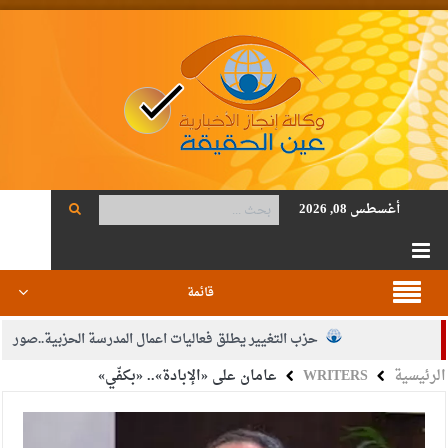
أغسطس 08, 2026
قائمة
حزب التغيير يطلق فعاليات اعمال المدرسة الحزبية..صور
الرئيسية
WRITERS
عامان على «الإبادة».. «بكفّي»
الجيش يفتح باب التجنيد لحملة البكالوريوس في الحقوق والقانون
بيان اجتماع عمّان:دعم الوصاية الهاشمية التاريخية على المقدسات