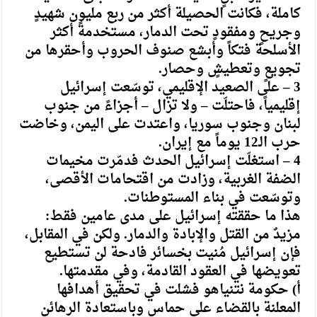
كاملة، فكانت الحصيلة أكثر من ربع مليون شهيدٍ
وجريحٍ ومفقودٍ تحت الدمار، مستخدمةً أكثر
الأسلحة فتكاً وأبشع صنوف الحروب وأحقرها من
تجويعٍ وتعطيشٍ وحصار.
3 – على الصعيد الإقليمي، توسّعت إسرائيل
إقليمياً، فاحتلّت – ولا تزال – أجزاءً من جنوب
لبنان وجنوب سوريا، واعتدت على اليمن، وخاضت
حرب الـ12 يوماً مع إيران.
4 – استغلّت إسرائيل الحدث فدمّرت مخيمات
الضفة الغربية، وزادت من اقتحامات الأقصى،
وتوسّعت في بناء المستوطنات.
هذا ما حققته إسرائيل على مدى عامين فقط:
مزيدٌ من القتل والإبادة والدمار. ولكن في المقابل،
فإن إسرائيل مُنيت بخسائر فادحة لن تستطيع
تعويضها في العقود القادمة، وفي مقدمتها.
أ) حكومة نتنياهو فشلت في تحقيق أهدافها
المعلنة بالقضاء على حماس وباستعادة الرهائن