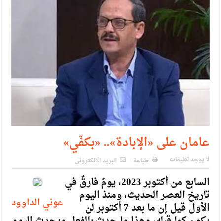
الإسلامية والمسيحية
الأمن يتلف 16 مليون حبة كبتاجون و1480 كغم مواد مخدرة
النواب يقر مشروع تعديل قانون الملكية العقارية
القاضي يلتقي رؤساء تحرير الصحف اليومية ويؤكد حرص مجلس
النواب على شراكة فاعلة مع الإعلام
دعوة المكلفين بخدمة العلم (الدفعة الثالثة) إلى مراجعة منصة خدمة
العلم
الملك يلتقي مجموعة من رفاق السلاح
عامان على «الإبادة».. «بكفّي»
الملك يتلقى اتصالا هاتفيا من العاهل البحريني
لا يوجد تعليقات
طباعة
البريد الالكترونى
القاضي محمود أحمد فريحات.. مبارك ومزيدا من التوفيق
السابع من أكتوبر 2023، يومٌ فارقٌ في
تاريخ العصر الحديث، ومنذ اليوم
عوني الداوود
الأول قيل إن ما بعد 7 أكتوبر لن
يكون كما قبله، وهذا ما حدث بالفعل ويحدث اليوم