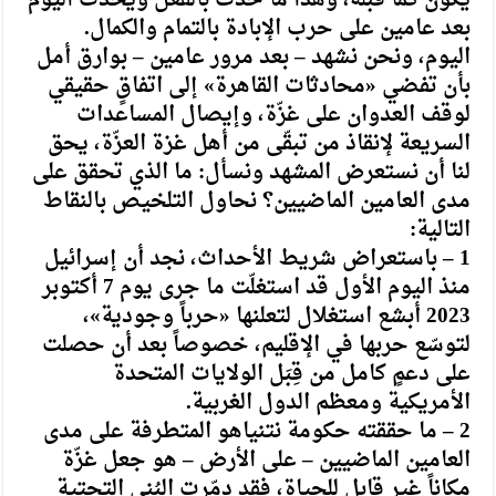
بعد عامين على حرب الإبادة بالتمام والكمال.
اليوم، ونحن نشهد – بعد مرور عامين – بوارق أمل
بأن تفضي «محادثات القاهرة» إلى اتفاقٍ حقيقي
لوقف العدوان على غزّة، وإيصال المساعدات
السريعة لإنقاذ من تبقّى من أهل غزة العزّة، يحق
لنا أن نستعرض المشهد ونسأل: ما الذي تحقق على
مدى العامين الماضيين؟ نحاول التلخيص بالنقاط
التالية:
1 – باستعراض شريط الأحداث، نجد أن إسرائيل
منذ اليوم الأول قد استغلّت ما جرى يوم 7 أكتوبر
2023 أبشع استغلال لتعلنها «حرباً وجودية»،
لتوسّع حربها في الإقليم، خصوصاً بعد أن حصلت
على دعمٍ كامل من قِبَل الولايات المتحدة
الأمريكية ومعظم الدول الغربية.
2 – ما حققته حكومة نتنياهو المتطرفة على مدى
العامين الماضيين – على الأرض – هو جعل غزّة
مكاناً غير قابلٍ للحياة، فقد دمّرت البُنى التحتية