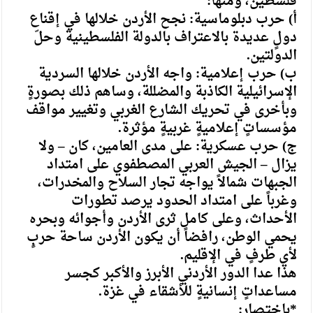
فلسطين، ومنها:
أ) حرب دبلوماسية: نجح الأردن خلالها في إقناع
دولٍ عديدة بالاعتراف بالدولة الفلسطينية وحلّ
الدولتين.
ب) حرب إعلامية: واجه الأردن خلالها السردية
الإسرائيلية الكاذبة والمضللة، وساهم ذلك بصورةٍ
وبأخرى في تحريك الشارع الغربي وتغيير مواقف
مؤسساتٍ إعلاميةٍ غربيةٍ مؤثرة.
ج) حرب عسكرية: على مدى العامين، كان – ولا
يزال – الجيش العربي المصطفوي على امتداد
الجبهات شمالاً يواجه تجار السلاح والمخدرات،
وغرباً على امتداد الحدود يرصد تطورات
الأحداث، وعلى كامل ثرى الأردن وأجوائه وبحره
يحمي الوطن، رافضاً أن يكون الأردن ساحة حربٍ
لأي طرفٍ في الإقليم.
هذا عدا الدور الأردني الأبرز والأكبر كجسر
مساعداتٍ إنسانيةٍ للأشقاء في غزة.
*باختصار: