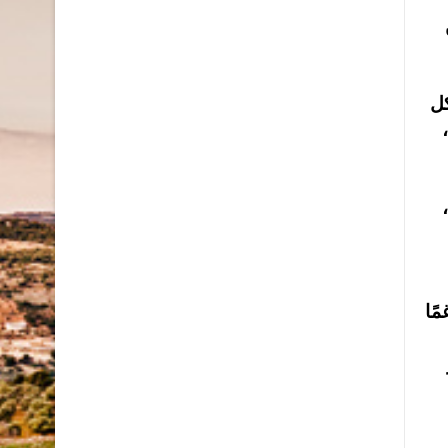
كل
ًا