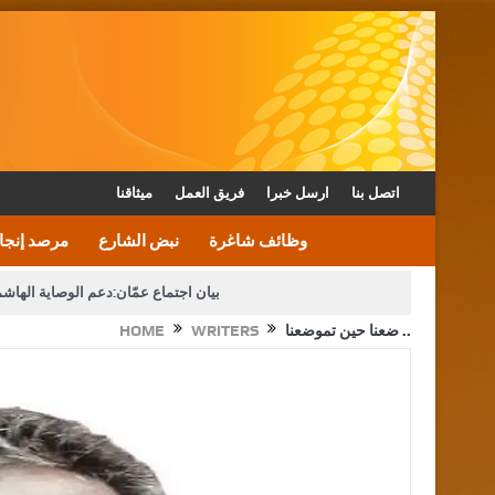
اتصل بنا
ارسل خبرا
فريق العمل
ميثاقنا
وظائف شاغرة
نبض الشارع
مرصد إنجا
بيان اجتماع عمّان:دعم الوصاية الهاش
ضعنا حين تموضعنا ..
WRITERS
HOME
دعوة المكلفين بخدمة العلم (الدفعة الثالثة) إلى مراجعة م
القاضي محمود أحمد فريحات.. مبا