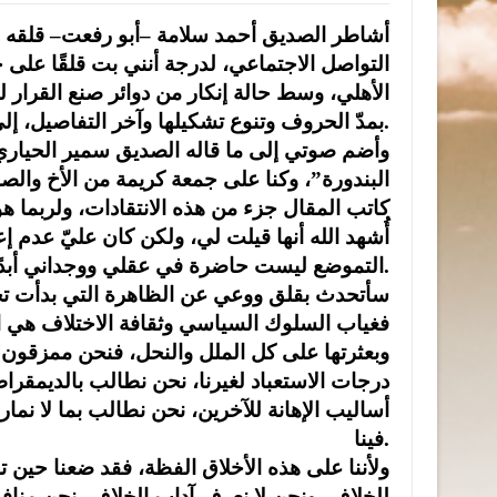
أشاطر الصديق أحمد سلامة –أبو رفعت– قلقه م
التواصل الاجتماعي، لدرجة أنني بت قلقًا على 
الأهلي، وسط حالة إنكار من دوائر صنع القرار له
بمدّ الحروف وتنوع تشكيلها وآخر التفاصيل، إلى مباراة أو منشور على جدار لمأفون أو موتور أو مأجور.
وأضم صوتي إلى ما قاله الصديق سمير الحياري –
البندورة”، وكنا على جمعة كريمة من الأخ وال
كاتب المقال جزء من هذه الانتقادات، ولربما
أُشهد الله أنها قيلت لي، ولكن كان عليّ عدم 
التموضع ليست حاضرة في عقلي ووجداني أبدًا.
سأتحدث بقلق ووعي عن الظاهرة التي بدأت تجد م
فغياب السلوك السياسي وثقافة الاختلاف هي ال
وبعثرتها على كل الملل والنحل، فنحن ممزقون ي
درجات الاستعباد لغيرنا، نحن نطالب بالديمقرا
أساليب الإهانة للآخرين، نحن نطالب بما لا نم
فينا.
ولأننا على هذه الأخلاق الفظة، فقد ضعنا حين ت
للخلاف، ونحن لا نعرف آداب الخلاف، نحن مناف