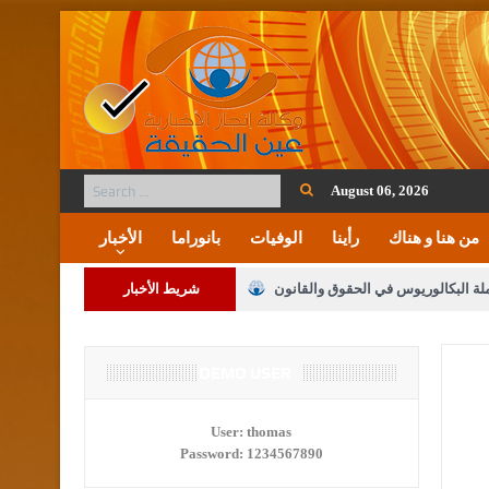
August 06, 2026
من هنا و هناك
رأينا
الوفيات
بانوراما
الأخبار
ملة البكالوريوس في الحقوق والقانون
شريط الأخبار
لنواب على شراكة فاعلة مع الإعلام
DEMO USER
لملك يلتقي مجموعة من رفاق السلاح
User:
thomas
Password:
1234567890
فريحات.. مبارك وبكم تزهو المناصب