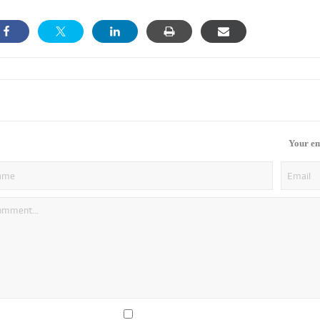
Your em