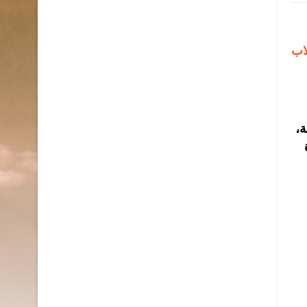
اب
ة،