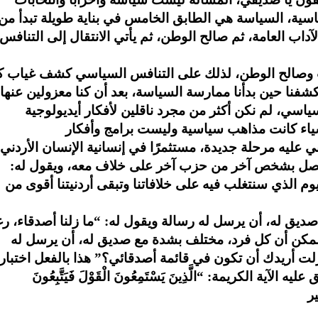
سياسية، السياسة هي الطابق الخامس في بناية طويلة تبدأ من
لآداب العامة، ثم صالح الوطن، ثم يأتي الانتقال إلى التنافس
اب وصالح الوطن، لذلك على التنافس السياسي كشف غياب 
شفنا حين بدأنا ممارسة السياسة، بعد أن كنا معزولين عنها،
ياسي، لم نكن أكثر من مجرد ناقلين لأفكار أيديولوجية
بني عليه مرحلة جديدة، مستثمرًا في إنسانية الإنسان الأردني،
 بشخص آخر من حزب آخر على خلاف معه، ويقول له:
م الذي سنتغلب فيه على خلافاتنا وتبقى أردنيتنا أقوى من
يق له، أن يرسل له رسالة ويقول له: “ما زلنا أصدقاء، رغم
مكن أن كل فرد، مختلف بشدة مع صديق له، أن يرسل له
ت أريدك أن تكون في قائمة أصدقائي؟” هذا بالفعل اختبار
 الكريمة: “الَّذِينَ يَسْتَمِعُونَ الْقَوْلَ فَيَتَّبِعُونَ