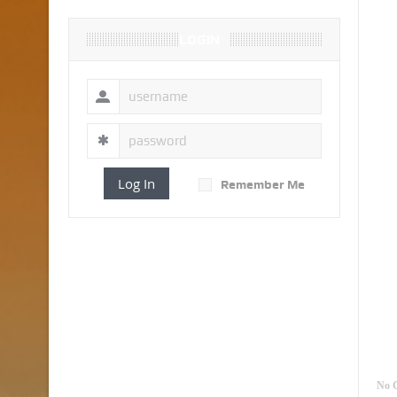
LOGIN
Log In
Remember Me
No 