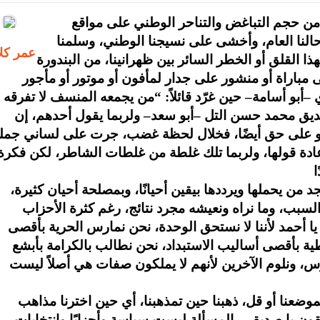
ن حجم التباغض والتناحر الوطني على مواقع
حالنا العام، وأخشى على نسيجنا الوطني، وسلمنا
عمر كل
ذا القلق أو الخطر السائر بين ظهرانينا، من البندورة
أبو أسامة– حين غرّد قائلاً: “من يجمعه المنسف لا تفرقه
صديق محمد حسن التل –أبو سعد– ولربما يقول أحدهم، إن
 هو على حق أيضًا، فخلال لحظة غضب، جرت على لساني جمل
إعادة قولها، ولربما تلك غلطة من غلطات الشاطر، لكن فكرة
ن يحملها ويرددها بيقين أحيانًا، وبمصلحة أحيان كثيرة،
سبب، وما نراه ونعيشه مجرد نتائج، رغم كثرة الأحزاب
ا أحمد لأننا لا نستحق الوحدة، نحن نمارس الحرية بأقصى
طية بأقصى أساليب الاستبداد، نحن نطالب بالكرامة بأبشع
ارس، ونلوم الآخرين لأنهم لا يملكون صفات هي أصلاً ليست
موضعنا أو قل، ذهبنا حين تمذهبنا، أي حين اخترنا مذاهب
قون يا صديقي، المسألة ليست سياسة وأحزابًا وانتخابات