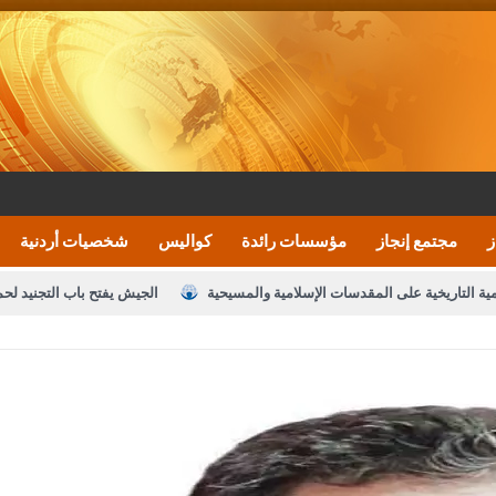
ز
مجتمع إنجاز
مؤسسات رائدة
كواليس
شخصيات أردنية
مية التاريخية على المقدسات الإسلامية والمسيحية
الجيش يفتح باب التجنيد لح
النواب يقر مشروع تعديل قانون الملكية العقارية
الأمن يتلف 16 مليون حبة كبتاجون و1480 كغم مواد مخدرة
نصة خدمة العلم
القاضي يلتقي رؤساء تحرير الصحف اليومية ويؤكد حرص مجلس ا
رك ومزيدا من التوفيق
الملك يتلقى اتصالا هاتفيا من العاهل البحريني
ا
عارف بيك 