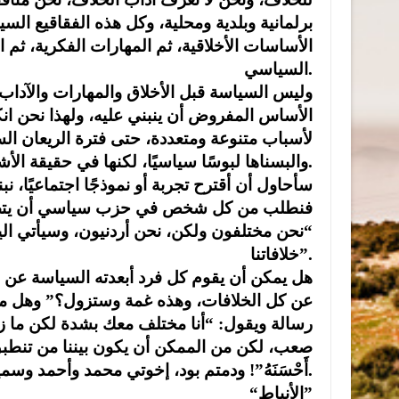
برلمانية وبلدية ومحلية، وكل هذه الفقاقيع ال
الأساسات الأخلاقية، ثم المهارات الفكرية، ثم ا
السياسي.
وليس السياسة قبل الأخلاق والمهارات والآد
الأساس المفروض أن ينبني عليه، ولهذا نحن انك
لأسباب متنوعة ومتعددة، حتى فترة الريعان الس
والبسناها لبوسًا سياسيًا، لكنها في حقيقة الأشياء كانت مذاهب سياسية وليست برامج وأفكار.
سأحاول أن أقترح تجربة أو نموذجًا اجتماعيًا، ن
فنطلب من كل شخص في حزب سياسي أن يتصل
“نحن مختلفون ولكن، نحن أردنيون، وسيأتي اليو
خلافاتنا”.
هل يمكن أن يقوم كل فرد أبعدته السياسة عن صد
عن كل الخلافات، وهذه غمة وستزول؟” وهل م
رسالة ويقول: “أنا مختلف معك بشدة لكن ما زل
صعب، لكن من الممكن أن يكون بيننا من تنطبق عليه الآية
أَحْسَنَهُ”! ودمتم بود، إخوتي محمد وأحمد وسمير.
“الأنباط”