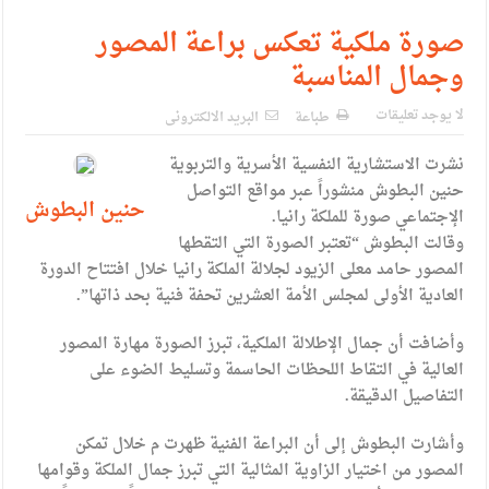
الإسلامية والمسيحية
صورة ملكية تعكس براعة المصور
الأمن يتلف 16 مليون حبة كبتاجون و1480 كغم مواد مخدرة
وجمال المناسبة
النواب يقر مشروع تعديل قانون الملكية العقارية
لا يوجد تعليقات
طباعة
البريد الالكترونى
القاضي يلتقي رؤساء تحرير الصحف اليومية ويؤكد حرص مجلس
نشرت الاستشارية النفسية الأسرية والتربوية
النواب على شراكة فاعلة مع الإعلام
حنين البطوش منشوراً عبر مواقع التواصل
حنين البطوش
دعوة المكلفين بخدمة العلم (الدفعة الثالثة) إلى مراجعة منصة خدمة
الإجتماعي صورة للملكة رانيا.
وقالت البطوش “تعتبر الصورة التي التقطها
العلم
المصور حامد معلى الزيود لجلالة الملكة رانيا خلال افتتاح الدورة
العادية الأولى لمجلس الأمة العشرين تحفة فنية بحد ذاتها”.
الملك يلتقي مجموعة من رفاق السلاح
الملك يتلقى اتصالا هاتفيا من العاهل البحريني
وأضافت أن جمال الإطلالة الملكية، تبرز الصورة مهارة المصور
العالية في التقاط اللحظات الحاسمة وتسليط الضوء على
القاضي محمود أحمد فريحات.. مبارك ومزيدا من التوفيق
التفاصيل الدقيقة.
وأشارت البطوش إلى أن البراعة الفنية ظهرت م خلال تمكن
المصور من اختيار الزاوية المثالية التي تبرز جمال الملكة وقوامها