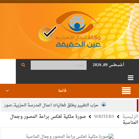
أغسطس 09, 2026
قائمة
حزب التغيير يطلق فعاليات اعمال المدرسة الحزبية..صور
الرئيسية
WRITERS
صورة ملكية تعكس براعة المصور وجمال
الجيش يفتح باب التجنيد لحملة البكالوريوس في الحقوق والقانون
المناسبة
بيان اجتماع عمّان:دعم الوصاية الهاشمية التاريخية على المقدسات