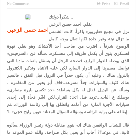
الإسلامية والمسيحية
No Comments
Print
Email
الأمن يتلف 16 مليون حبة كبتاجون و1480 كغم مواد مخدرة
شكراً دولتك ..
بقلم: احمد حسن الزعبي
النواب يقر مشروع تعديل قانون الملكية العقارية
احمد حسن الزعبي
نزل في مجمع «طبربور» باكراً، كانت الشمس
القاضي يلتقي رؤساء تحرير الصحف اليومية ويؤكد حرص مجلس النواب
ما تزال نيئة وغير جادة لكنها تطل بوجه كامل
الوضوح شرقاً ، اقترب من صاحب أحد الأكشاك وهو يغلي قهوة
على شراكة فاعلة مع الإعلام
لعسكري ينوي أن يكمل طريقه إلى معسكره…سأله عن «السرفيس»
دعوة المكلفين بخدمة العلم (الدفعة الثالثة) إلى مراجعة منصة خدمة
الذي يوصله للدوار الرابع، فنصحه الرجل أن يستقل باصات مادبا التي
تواصل مسيرها إلى الدوار السابع لكن عليه الانتباه وتذكير الكنترول
العلم
بالنزول هناك ، وعليه أن يكون حذراً في النزول قبل النفق ، فالسير
الملك يلتقي مجموعة من رفاق السلاح
هناك كثيف والسيارات جداً مسرعة..خاف أبو يحيى من المغامرة ،
وسأله عن البديل..فقال له بكل بساطة: «خذ تكسي بليرة مصاري»
الملك يتلقى اتصالا هاتفيا من العاهل البحريني
بوصلك ع الباب…تردد قبل اتخاذ القرار..لكن اشّر فجأة إلى إحدى
سيارات الأجرة المارة من أمامه وانطلق بها إلى رئاسة الوزراء…تم
القاضي محمود أحمد فريحات.. مبارك ومزيدا من التوفيق
إيقافه على بوابة الرئاسة وسؤاله السؤال المعتاد: «وين رايح حجي»..؟
قال للشباب الواقفين هناك انه ينوي مقابلة دولة رئيس الوزراء..سألوه
ثانية: في موعد؟؟ أجاب أبو يحيى بكل صراحة: والله عمو الموعد ما