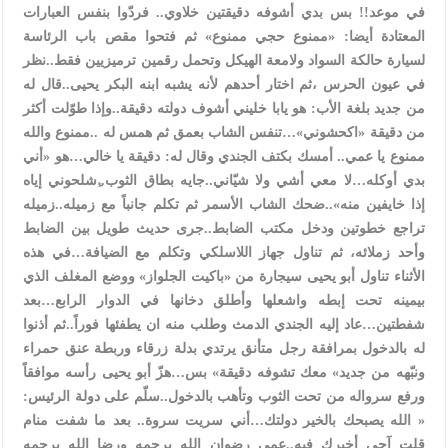
في موعد!! بس بدي أشوفه دقيقتين خلاوي.. فردّوا بنفس العبارات
المعتادة أيضا: «ممنوع حجي ممنوع» ثم فتحوا مقص باب الرئاسة
لسيارة حالكة السواد ولامعة الهيكل وتحمل رقمين ترميزيين فقط..نظر
في عيون الحرس ،ثم اختار أحدهم لأنه يشبه ابنه البكر يحيى..قال له
من جديد بلغة الأب: هو يابا خليني أشوف دولته دقيقة..وإذا طوّلت أكثر
من دقيقة «اكحشوني»…تنفس الشاب بعمق ثم همس له ..ممنوع والله
ممنوع يا عمي.. أمسك بكتف الجندي وقال له: دقيقة يا خالي…هو «أني
بدي أوكله…لا معي أشي ولا شيّاني..جايه بطاق الثوب..ِشلحوني إياه
إذا خايفين منه»..ضحك الشاب الأسمر ثم تكلم جانباً مع زميله..زميله
تراجع خطوتين ودخل مكتب الضابط..جرى حديث طويل بين الضابط
وأحد زملائه، ثم تناول جهاز اللاسلكي وتكلم مع الضيافة…في هذه
الأثناء تناول أبو يحيى سيجارة من «باكيت الجلواز» ووضع المغلف الذي
بيمينه تحت إبطه واشعلها وأطلق دخانها في الدوار الرابع…بعد
شفطتين…عاد إليه الجندي الدمث وطلب منه ان يطفئها فوراً..ثم أذنوا
له بالدخول بمرافقة رجل متأنق يرتدي بدلة زرقاء وربطة عنق حمراء
ونبّهه من جديد» معك تشوفه دقيقة» بس…هزّ أبو يحيى رأسه موافقاً
ورفع سرواله من تحت الثوب وتأهب بالدخول..سلّم على دولة الرئيس:
« الله يصبحك بالخير دولتك…أني سريت سروة.. بعد ما شفت منام
قلت آجي أخبرك فيه..عمي رضوان الله يرحمه ورضا الله يرحمه