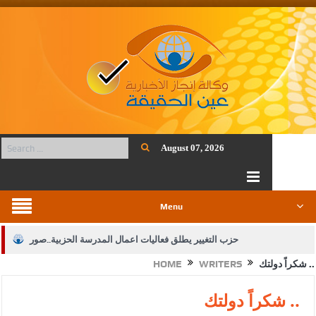
August 07, 2026
Menu
حزب التغيير يطلق فعاليات اعمال المدرسة الحزبية..صور
شكراً دولتك ..
WRITERS
HOME
الجيش يفتح باب التجنيد لحملة البكالوريوس في الحقوق والقانون
بيان اجتماع عمّان:دعم الوصاية الهاشمية التاريخية على المقدسات
شكراً دولتك ..