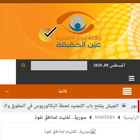
أغسطس 08, 2026
قائمة
ر
الجيش يفتح باب التجنيد لحملة البكالوريوس في الحقوق والقانون
الرئيسية
WRITERS
سورية.. تفتيت لمناطق نفوذ
اضي محمود أحمد فريحات.. مبارك ومزيدا من التوفيق