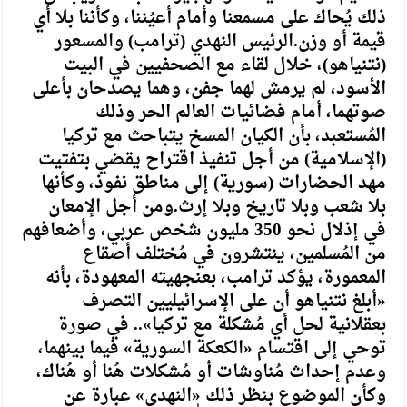
ذلك يُحاك على مسمعنا وأمام أعيُننا، وكأننا بلا أي
قيمة أو وزن.الرئيس النهدي (ترامب) والمسعور
(نتنياهو)، خلال لقاء مع الصحفيين في البيت
الأسود، لم يرمش لهما جفن، وهما يصدحان بأعلى
صوتهما، أمام فضائيات العالم الحر وذلك
المُستعبد، بأن الكيان المسخ يتباحث مع تركيا
(الإسلامية) من أجل تنفيذ اقتراح يقضي بتفتيت
مهد الحضارات (سورية) إلى مناطق نفوذ، وكأنها
بلا شعب وبلا تاريخ وبلا إرث.ومن أجل الإمعان
في إذلال نحو 350 مليون شخص عربي، وأضعافهم
من المُسلمين، ينتشرون في مُختلف أصقاع
المعمورة، يؤكد ترامب، بعنجهيته المعهودة، بأنه
«أبلغ نتنياهو أن على الإسرائيليين التصرف
بعقلانية لحل أي مُشكلة مع تركيا».. في صورة
توحي إلى اقتسام «الكعكة السورية» فيما بينهما،
وعدم إحداث مُناوشات أو مُشكلات هُنا أو هُناك،
وكأن الموضوع بنظر ذلك «النهدي» عبارة عن