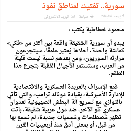
سورية.. تفتيت لمناطق نفوذ
لا يوجد تعليقات
طباعة
البريد الالكترونى
محمود خطاطبة يكتب :
يبدو أن سورية الشقيقة واقعة بين أكثر من «فكي»
كماشة واحدة، أحلاها يُعتبر علمقًا، سيتجرعون
مرارته السوريون، ومن بعدهم نسبة ليست قليلة
من العرب، وستستمر الأجيال المُقبلة بتجرع هذا
العلقم.
فمع الإسراف بالعربدة العسكرية والاقتصادية
للإدارة الأميركية، بقيادة دونالد ترامب، والتي تأتي
بالتوازي مع تسريع آلة البطش الصهيونية لعدوان
عسكري تلو الآخر، ضد دول عربية شقيقة، باتت
تظهر مُصطلحات ومُسميات جديدة، لم نسمع بها
من قبل، أو بمعنى أدق منذ أربعينيات القرن