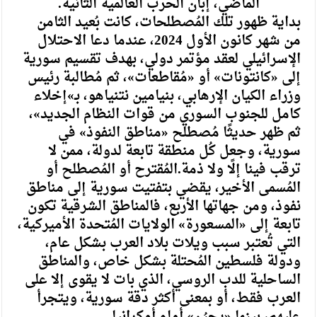
الماضي، إبان الحرب العالمية الثانية.
بداية ظهور تلك المُصطلحات، كانت بُعيد الثامن
من شهر كانون الأول 2024، عندما دعا الاحتلال
الإسرائيلي لعقد مؤتمر دولي، بهدف تقسيم سورية
إلى «كانتونات» أو «مُقاطعات»، ثم مُطالبة رئيس
وزراء الكيان الإرهابي، بنيامين نتنياهو، بـ»إخلاء
كامل للجنوب السوري من قوات النظام الجديد»،
ثم ظهر حديثًا مُصطلح «مناطق النفوذ» في
سورية، وجعل كُل منطقة تابعة لدولة، ممن لا
ترقب فينا إلًا ولا ذمة.المُقترح أو المُصطلح أو
المُسمى الأخير، يقضي بتفتيت سورية إلى مناطق
نفوذ، ومن جهاتها الأربع، فالمناطق الشرقية تكون
تابعة إلى «المسعورة» الولايات المُتحدة الأميركية،
التي تُعتبر سبب ويلات بلاد العرب بشكل عام،
ودولة فلسطين المُحتلة بشكل خاص، والمناطق
الساحلية للدب الروسي، الذي بات لا يقوى إلا على
العرب فقط، أو بمعنى أكثر دقة سورية، ويتجرأ
عليهم، بينما «يجبُن» أمام أوكرانيا.