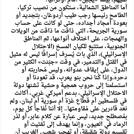
أما المناطق الشمالية، ستكون من نصيب تركيا،
الطامح رئيسها رجب طيب أردوغان، بتجديد أو
بعودة أمجاد أجداده، حتى لو كانت على حساب
سورية الجريحة، التي ذاقت ما ذاقت من الويلات
والهمجات، على اختلاف أنواعها، ثم المناطق
الجنوبية، ستتبع للكيان المسخ (الاحتلال
الإسرائيلي)، الذي بات يُسرف إسرافًا ليس له مثيل
في القتل والتدمير، في وقت «جبُنت» الكثير من
الدول، على إيقاف عدوانه، وليس مُحاربته أو
دحره.وإذا كُنا نحن بنو يعرب، قد تعودنا أو
استسلمنا إلى حروب همجية وحشية تشنها دولة
الاحتلال الإسرائيلي، بدعم أميركي غربي، أكانت
في فلسطين أم قطاع غزة أم سورية أم لبنان، ولم
نعد قادرين على مُقاومتها.. إلا أننا نُفاجأ كل يوم،
بمُصطلح جديد، ليس عبارة عن كلام عابر، أو لذر
الرماد في العيون، وإنما يهدف إلى تفتيت أو
تقسيم دولة شقيقة، أو تهجير شعب.. الغريب أن