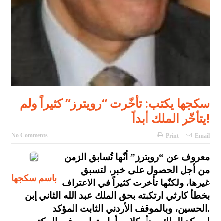
سكجها يكتب: تأخّرت “رويترز” كثيراً ولم
يتأخّر الملك أبداً!
No Comments
Print
Email
معروف عن “رويترز” أنّها تُسابق الزمن
من أجل الحصول على خبر، لتسبق
باسم سكجها
غيرها، ولكنّها تأخرت كثيراً في الاعتراف
بخطأ كارثي ارتكبته بحق الملك عبد الله الثاني إبن
الحسين، وبالموقف الأردني الثابت المؤكد.