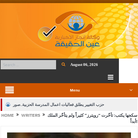
August 06, 2026
Menu
حزب التغيير يطلق فعاليات اعمال المدرسة الحزبية..صور
سكجها يكتب: تأخّرت “رويترز” كثيراً ولم يتأخّر الملك
WRITERS
HOME
الجيش يفتح باب التجنيد لحملة البكالوريوس في الحقوق والقانون
أبداً!
بيان اجتماع عمّان:دعم الوصاية الهاشمية التاريخية على المقدسات