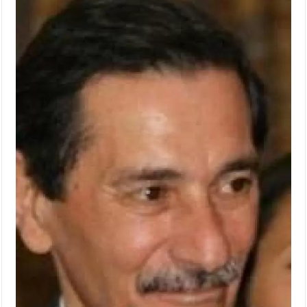
الإسلامية والمسيحية
الأمن يتلف 16 مليون حبة كبتاجون و1480 كغم مواد مخدرة
النواب يقر مشروع تعديل قانون الملكية العقارية
القاضي يلتقي رؤساء تحرير الصحف اليومية ويؤكد حرص مجلس النواب
على شراكة فاعلة مع الإعلام
دعوة المكلفين بخدمة العلم (الدفعة الثالثة) إلى مراجعة منصة خدمة
العلم
الملك يلتقي مجموعة من رفاق السلاح
الملك يتلقى اتصالا هاتفيا من العاهل البحريني
القاضي محمود أحمد فريحات.. مبارك ومزيدا من التوفيق