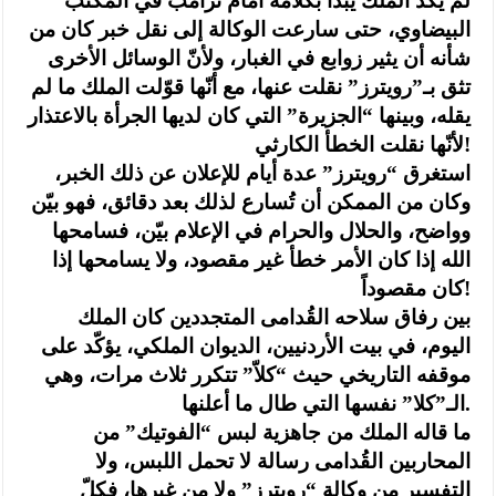
لم يكد الملك يبدأ بكلامه أمام ترامب في المكتب
البيضاوي، حتى سارعت الوكالة إلى نقل خبر كان من
شأنه أن يثير زوابع في الغبار، ولأنّ الوسائل الأخرى
تثق بـ”رويترز” نقلت عنها، مع أنّها قوّلت الملك ما لم
يقله، وبينها “الجزيرة” التي كان لديها الجرأة بالاعتذار
لأنّها نقلت الخطأ الكارثي!
استغرق “رويترز” عدة أيام للإعلان عن ذلك الخبر،
وكان من الممكن أن تُسارع لذلك بعد دقائق، فهو بيّن
وواضح، والحلال والحرام في الإعلام بيّن، فسامحها
الله إذا كان الأمر خطأ غير مقصود، ولا يسامحها إذا
كان مقصوداً!
بين رفاق سلاحه القُدامى المتجددين كان الملك
اليوم، في بيت الأردنيين، الديوان الملكي، يؤكّد على
موقفه التاريخي حيث “كلاّ” تتكرر ثلاث مرات، وهي
الـ”كلا” نفسها التي طال ما أعلنها.
ما قاله الملك من جاهزية لبس “الفوتيك” من
المحاربين القُدامى رسالة لا تحمل اللبس، ولا
التفسير من وكالة “رويترز” ولا من غيرها، فكلّ